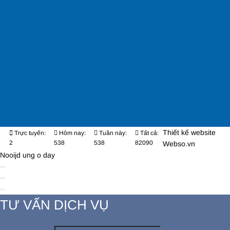
Thiết kế website
Trực tuyến:
Hôm nay:
Tuần này:
Tất cả:
2
538
538
82090
Webso.vn
Nooijd ung o day
TƯ VẤN DỊCH VỤ