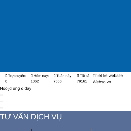
Thiết kế website
Trực tuyến:
Hôm nay:
Tuần này:
Tất cả:
0
1062
7556
79161
Webso.vn
Nooijd ung o day
TƯ VẤN DỊCH VỤ