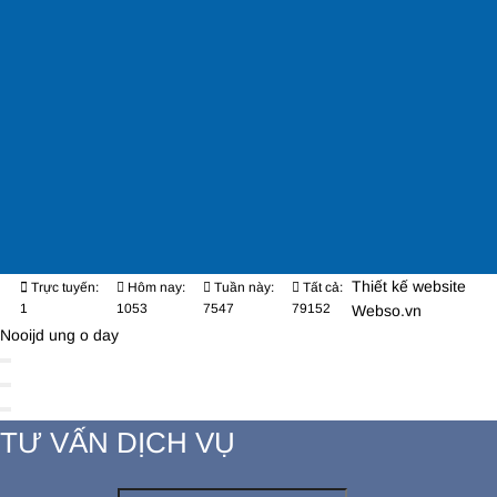
Thiết kế website
Trực tuyến:
Hôm nay:
Tuần này:
Tất cả:
1
1053
7547
79152
Webso.vn
Nooijd ung o day
TƯ VẤN DỊCH VỤ