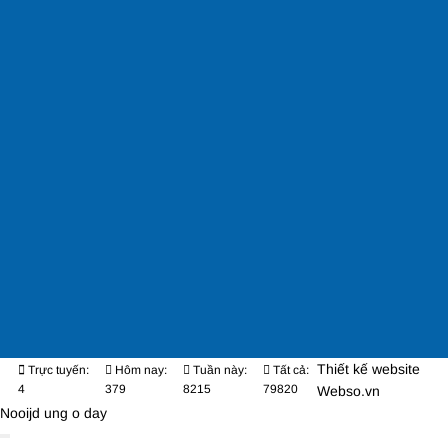
Thiết kế website
Trực tuyến:
Hôm nay:
Tuần này:
Tất cả:
4
379
8215
79820
Webso.vn
Nooijd ung o day