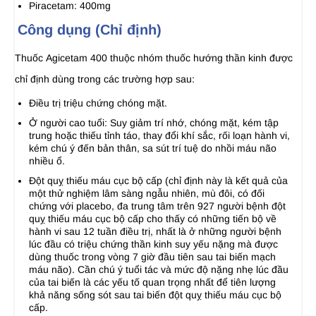
Piracetam: 400mg
Công dụng (Chỉ định)
Thuốc Agicetam 400 thuộc nhóm thuốc hướng thần kinh được
chỉ định dùng trong các trường hợp sau:
Ðiều trị triệu chứng chóng mặt.
Ở người cao tuổi: Suy giảm trí nhớ, chóng mặt, kém tập
trung hoặc thiếu tỉnh táo, thay đổi khí sắc, rối loạn hành vi,
kém chú ý đến bản thân, sa sút trí tuệ do nhồi máu não
nhiều ổ.
Ðột quỵ thiếu máu cục bộ cấp (chỉ định này là kết quả của
một thử nghiệm lâm sàng ngẫu nhiên, mù đôi, có đối
chứng với placebo, đa trung tâm trên 927 người bệnh đột
quỵ thiếu máu cục bộ cấp cho thấy có những tiến bộ về
hành vi sau 12 tuần điều trị, nhất là ở những người bệnh
lúc đầu có triệu chứng thần kinh suy yếu nặng mà được
dùng thuốc trong vòng 7 giờ đầu tiên sau tai biến mạch
máu não). Cần chú ý tuổi tác và mức độ nặng nhẹ lúc đầu
của tai biến là các yếu tố quan trọng nhất để tiên lượng
khả năng sống sót sau tai biến đột quỵ thiếu máu cục bộ
cấp.