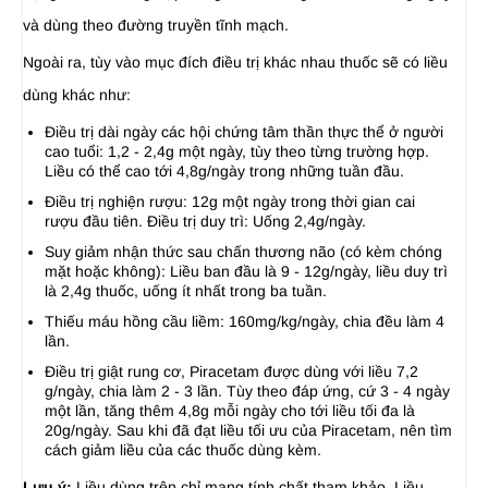
và dùng theo đường truyền tĩnh mạch.
Ngoài ra, tùy vào mục đích điều trị khác nhau thuốc sẽ có liều
dùng khác như:
Ðiều trị dài ngày các hội chứng tâm thần thực thể ở người
cao tuổi: 1,2 - 2,4g một ngày, tùy theo từng trường hợp.
Liều có thể cao tới 4,8g/ngày trong những tuần đầu.
Ðiều trị nghiện rượu: 12g một ngày trong thời gian cai
rượu đầu tiên. Ðiều trị duy trì: Uống 2,4g/ngày.
Suy giảm nhận thức sau chấn thương não (có kèm chóng
mặt hoặc không): Liều ban đầu là 9 - 12g/ngày, liều duy trì
là 2,4g thuốc, uống ít nhất trong ba tuần.
Thiếu máu hồng cầu liềm: 160mg/kg/ngày, chia đều làm 4
lần.
Điều trị giật rung cơ, Piracetam được dùng với liều 7,2
g/ngày, chia làm 2 - 3 lần. Tùy theo đáp ứng, cứ 3 - 4 ngày
một lần, tăng thêm 4,8g mỗi ngày cho tới liều tối đa là
20g/ngày. Sau khi đã đạt liều tối ưu của Piracetam, nên tìm
cách giảm liều của các thuốc dùng kèm.
Lưu ý:
Liều dùng trên chỉ mang tính chất tham khảo. Liều