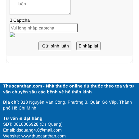
Captcha
Gửi bình luận
nhập lại
Thuocanthan.com - Nhà thuốc online đủ thuốc theo toa và tư
vấn chuyên sâu các bệnh về hệ thần kinh
Địa chỉ:
313 Nguyễn Văn Công, Phường 3, Quận Gò Vấp, Thành
phố Hồ Chí Minh
Tư vấn & đặt hàng
SĐT: 0818006928 (Ds Quang)
Email: dsquang4.0@mail.com
Website:
www.thuocanthan.com