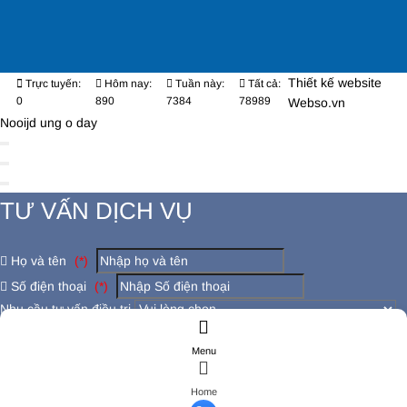
Thiết kế website
Trực tuyến:
Hôm nay:
Tuần này:
Tất cả:
0
890
7384
78989
Webso.vn
Nooijd ung o day
TƯ VẤN DỊCH VỤ
Họ và tên
(*)
Số điện thoại
(*)
Nhu cầu tư vấn điều trị
Có đang bị các bệnh lý khác không ?
Menu
Đăng ký tư vấn
ĐĂNG KÝ TƯ VẤN
Home
Họ và tên
(*)