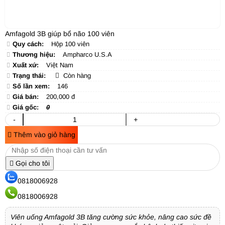
Amfagold 3B giúp bổ não 100 viên
Quy cách:
Hộp 100 viên
Thương hiệu:
Ampharco U.S.A
Xuất xứ:
Việt Nam
Trạng thái:
Còn hàng
Số lần xem:
146
Giá bán:
200,000 đ
Giá gốc:
0
-
+
Thêm vào giỏ hàng
Gọi cho tôi
0818006928
0818006928
Viên uống Amfagold 3B tăng cường sức khỏe, nâng cao sức đề