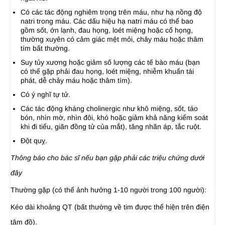
Có các tác động nghiêm trọng trên máu, như hạ nồng độ
natri trong máu. Các dấu hiệu hạ natri máu có thể bao
gồm sốt, ớn lạnh, đau họng, loét miệng hoặc cổ họng,
thường xuyên có cảm giác mệt mỏi, chảy máu hoặc thâm
tím bất thường.
Suy tủy xương hoặc giảm số lượng các tế bào máu (bạn
có thể gặp phải đau họng, loét miệng, nhiễm khuẩn tái
phát, dễ chảy máu hoặc thâm tím).
Có ý nghĩ tự tử.
Các tác động kháng cholinergic như khô miệng, sốt, táo
bón, nhìn mờ, nhìn đôi, khó hoặc giảm khả năng kiểm soát
khi đi tiểu, giãn đồng tử của mắt), tăng nhãn áp, tắc ruột.
Đột quỵ.
Thông báo cho bác sĩ nếu bạn gặp phải các triệu chứng dưới
đây
Thường gặp (có thể ảnh hưởng 1-10 người trong 100 người):
Kéo dài khoảng QT (bất thường về tim được thể hiện trên điện
tâm đồ).