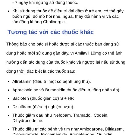
- 7 ngày khi ngừng sử dụng thuốc.
Khi sử dụng thuốc để điều trị đái dầm ở trẻ em, có thể gây
buồn ngủ, đổ mồ hôi nhẹ, ngứa, thay đổi hành vi và các
tác động kháng Cholinergic.
Tương tác với các thuốc khác
Thông báo cho bác sĩ hoặc dược sĩ các thuốc bạn đang sử
dụng hoặc mới sử dụng gần đây, vì Amilavil 10mg có thể ảnh
hưởng đến tác dụng của thuốc khác và ngược lại nếu sử dụng
đồng thời, đặc biệt là các thuốc sau:
Altretamin (điều trị một số bệnh ung thư).
Apraclonidine và Brimonidin thuốc điều trị tăng nhãn áp).
Baclofen (thuốc giãn cơ) S + HP.
Disulfiram (điều trị nghiện rượu).
Thuốc giảm đau như Nefopam, Tramadol, Codein,
Dihydrocodeine.
Thuốc điều trị các bệnh về tim như Amiodarone, Diltiazem,
Disopyramide, Procainamide, Propafenone, Quinidin,