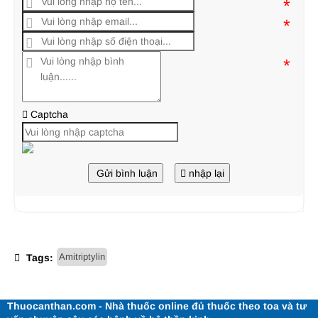
*
*
*
Captcha
Gửi bình luận
nhập lại
Amitriptylin
Tags:
Thuocanthan.com - Nhà thuốc online đủ thuốc theo toa và tư