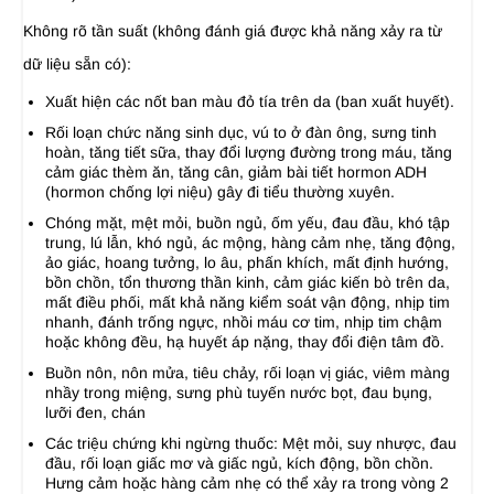
Không rõ tần suất (không đánh giá được khả năng xảy ra từ
dữ liệu sẵn có):
Xuất hiện các nốt ban màu đỏ tía trên da (ban xuất huyết).
Rối loạn chức năng sinh dục, vú to ở đàn ông, sưng tinh
hoàn, tăng tiết sữa, thay đổi lượng đường trong máu, tăng
cảm giác thèm ăn, tăng cân, giảm bài tiết hormon ADH
(hormon chống lợi niệu) gây đi tiểu thường xuyên.
Chóng mặt, mệt mỏi, buồn ngủ, ốm yếu, đau đầu, khó tập
trung, lú lẫn, khó ngủ, ác mộng, hàng cảm nhẹ, tăng động,
ảo giác, hoang tưởng, lo âu, phấn khích, mất định hướng,
bồn chồn, tổn thương thần kinh, cảm giác kiến bò trên da,
mất điều phối, mất khả năng kiểm soát vận động, nhịp tim
nhanh, đánh trống ngực, nhồi máu cơ tim, nhịp tim chậm
hoặc không đều, hạ huyết áp nặng, thay đổi điện tâm đồ.
Buồn nôn, nôn mửa, tiêu chảy, rối loạn vị giác, viêm màng
nhầy trong miệng, sưng phù tuyến nước bọt, đau bụng,
lưỡi đen, chán
Các triệu chứng khi ngừng thuốc: Mệt mỏi, suy nhược, đau
đầu, rối loạn giấc mơ và giấc ngủ, kích động, bồn chồn.
Hưng cảm hoặc hàng cảm nhẹ có thể xảy ra trong vòng 2