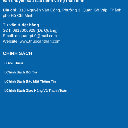
vấn chuyên sâu các bệnh về hệ thần kinh
Địa chỉ:
313 Nguyễn Văn Công, Phường 3, Quận Gò Vấp, Thành
phố Hồ Chí Minh
Tư vấn & đặt hàng
SĐT: 0818006928 (Ds Quang)
Email: dsquang4.0@mail.com
Website:
www.thuocanthan.com
CHÍNH SÁCH
Giới Thiệu
Chính Sách Đổi Trả
Chính Sách Bảo Mật Thông Tin
Chính Sách Giao Hàng Và Thanh Toán