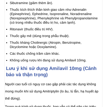
Sibutramine (giảm thèm ăn).
Thuốc kích thích thần kinh giao cảm như Adrenalin
(Epinephrine), Ephedrine, Isoprenaline, Noradrenaline
(Norepinephrine), Phenylephrine và Phenylpropanolamine
(có trong nhiều thuốc điều trị ho, cảm lạnh).
Ritonavir (thuốc điều trị HIV).
Thuốc gây mê (dùng trong phẫu thuật).
Thuốc kháng Cholinergic (Atropin, Benztropine,
Dicyclomine hoặc Doxylamine).
Các thuốc chống trầm cảm khác.
Không uống rượu khi đang sử dụng Amilavil 10mg.
Lưu ý khi sử dụng Amilavil 10mg (Cảnh
báo và thận trọng)
Người cao tuổi có nguy cơ cao gặp phải các tác dụng không
mong muốn khi sử dụng Amitriptylin (lo âu, lú lẫn, hạ huyết áp
thế đứng).
Trong quá trình sử dụng thuốc, bạn vẫn có thể gặp các triệu