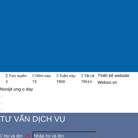
Thiết kế website
Trực tuyến:
Hôm nay:
Tuần này:
Tất cả:
3
73
7909
79514
Webso.vn
Nooijd ung o day
TƯ VẤN DỊCH VỤ
Họ và tên
(*)