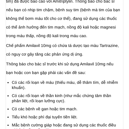
tim) đã được báo cáo với Amitriptylin. Thông báo cho bác sĩ
nếu bạn có nhịp tim chậm, bệnh suy tim (bệnh mà tim của bạn
không thể bơm máu tốt cho cơ thể), đang sử dụng các thuốc
có thể ảnh hưởng đến tim mạch, nồng độ kali hoặc magnesi
trong máu thấp, nồng độ kali trong máu cao.
Chế phẩm Amilavil 10mg có chứa tá dược tạo màu Tartrazine,
có nguy cơ gây tăng các phản ứng dị ứng.
Thông báo cho bác sĩ trước khi sử dụng Amilavil 10mg nếu
bạn hoặc con bạn gặp phải các vấn đề sau:
Có các rối loạn về máu (thiếu máu, dễ thâm tím, dễ nhiễm
khuẩn).
Có các rối loạn về thần kinh (như mắc chứng tâm thần
phân liệt, rối loạn lưỡng cực).
Có các bệnh về gan hoặc tim mạch.
Tiểu khó hoặc phì đại tuyến tiền liệt.
Mắc bệnh cường giáp hoặc đang sử dụng các thuốc điều