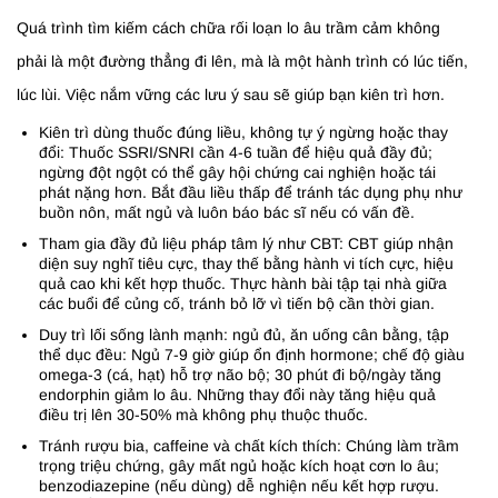
Quá trình tìm kiếm cách chữa rối loạn lo âu trầm cảm không
phải là một đường thẳng đi lên, mà là một hành trình có lúc tiến,
lúc lùi. Việc nắm vững các lưu ý sau sẽ giúp bạn kiên trì hơn.
Kiên trì dùng thuốc đúng liều, không tự ý ngừng hoặc thay
đổi: Thuốc SSRI/SNRI cần 4-6 tuần để hiệu quả đầy đủ;
ngừng đột ngột có thể gây hội chứng cai nghiện hoặc tái
phát nặng hơn. Bắt đầu liều thấp để tránh tác dụng phụ như
buồn nôn, mất ngủ và luôn báo bác sĩ nếu có vấn đề.
Tham gia đầy đủ liệu pháp tâm lý như CBT: CBT giúp nhận
diện suy nghĩ tiêu cực, thay thế bằng hành vi tích cực, hiệu
quả cao khi kết hợp thuốc. Thực hành bài tập tại nhà giữa
các buổi để củng cố, tránh bỏ lỡ vì tiến bộ cần thời gian.
Duy trì lối sống lành mạnh: ngủ đủ, ăn uống cân bằng, tập
thể dục đều: Ngủ 7-9 giờ giúp ổn định hormone; chế độ giàu
omega-3 (cá, hạt) hỗ trợ não bộ; 30 phút đi bộ/ngày tăng
endorphin giảm lo âu. Những thay đổi này tăng hiệu quả
điều trị lên 30-50% mà không phụ thuộc thuốc.
Tránh rượu bia, caffeine và chất kích thích: Chúng làm trầm
trọng triệu chứng, gây mất ngủ hoặc kích hoạt cơn lo âu;
benzodiazepine (nếu dùng) dễ nghiện nếu kết hợp rượu.