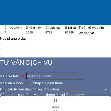
Thiết kế website
Trực tuyến:
Hôm nay:
Tuần này:
Tất cả:
7
1058
9783
81388
Webso.vn
Nooijd ung o day
TƯ VẤN DỊCH VỤ
Họ và tên
(*)
Số điện thoại
(*)
Nhu cầu tư vấn điều trị
Có đang bị các bệnh lý khác không ?
Đăng ký tư vấn
Menu
ĐĂNG KÝ TƯ VẤN