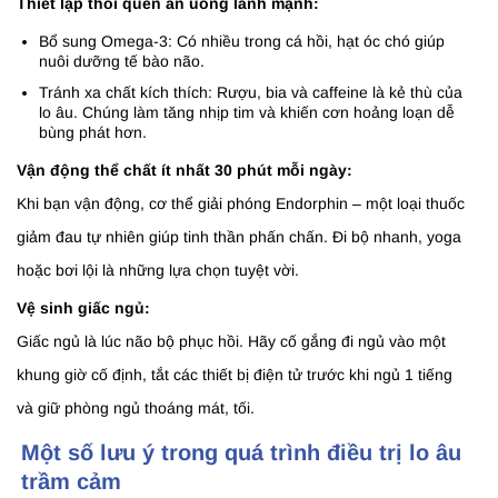
Thiết lập thói quen ăn uống lành mạnh:
Bổ sung Omega-3: Có nhiều trong cá hồi, hạt óc chó giúp
nuôi dưỡng tế bào não.
Tránh xa chất kích thích: Rượu, bia và caffeine là kẻ thù của
lo âu. Chúng làm tăng nhịp tim và khiến cơn hoảng loạn dễ
bùng phát hơn.
Vận động thể chất ít nhất 30 phút mỗi ngày:
Khi bạn vận động, cơ thể giải phóng Endorphin – một loại thuốc
giảm đau tự nhiên giúp tinh thần phấn chấn. Đi bộ nhanh, yoga
hoặc bơi lội là những lựa chọn tuyệt vời.
Vệ sinh giấc ngủ:
Giấc ngủ là lúc não bộ phục hồi. Hãy cố gắng đi ngủ vào một
khung giờ cố định, tắt các thiết bị điện tử trước khi ngủ 1 tiếng
và giữ phòng ngủ thoáng mát, tối.
Một số lưu ý trong quá trình điều trị lo âu
trầm cảm