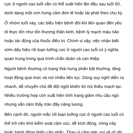
cực ở người cao tuổi vẫn có thể xuất hiện lần đầu sau tuổi 50,
dưới dạng một cơn hưng cảm đơn lẻ hoặc tái phát theo chu kỳ.
Ở nhóm tuổi này, các biểu hiện bệnh đôi khi liên quan đến yếu
tố thực tổn như tổn thương thần kinh, bệnh lý mạch máu não
hoặc tác động của thuốc điều trị. Chính vì vậy, việc nhận biết
sớm dấu hiệu rối loạn lưỡng cực ở người cao tuổi có ý nghĩa
quan trọng trong quá trình chẩn đoán và can thiệp.
Người bệnh thường có trạng thái hưng phấn bất thường, tăng
hoạt động quá mức và nói nhiều liên tục. Dòng suy nghĩ diễn ra
nhanh, dễ chuyển chủ đề đột ngột khiến lời nói thiếu mạch lạc.
Nhiều trường hợp còn xuất hiện tình trạng giảm nhu cầu ngủ
nhưng vẫn cảm thấy tràn đầy năng lượng.
Bên cạnh đó, người mắc rối loạn lưỡng cực ở người cao tuổi có
thể trở nên khó kiểm soát cảm xúc, dễ kích động, nóng nảy
hoặc hành động thiếu cân nhắc. Thay vì cảm giác vui vẻ rõ rệt,