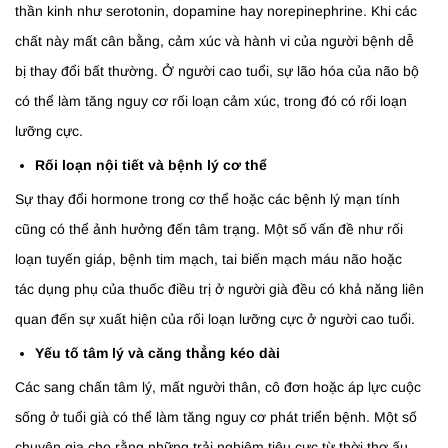
thần kinh như serotonin, dopamine hay norepinephrine. Khi các
chất này mất cân bằng, cảm xúc và hành vi của người bệnh dễ
bị thay đổi bất thường. Ở người cao tuổi, sự lão hóa của não bộ
có thể làm tăng nguy cơ rối loạn cảm xúc, trong đó có rối loạn
lưỡng cực.
Rối loạn nội tiết và bệnh lý cơ thể
Sự thay đổi hormone trong cơ thể hoặc các bệnh lý mạn tính
cũng có thể ảnh hưởng đến tâm trạng. Một số vấn đề như rối
loạn tuyến giáp, bệnh tim mạch, tai biến mạch máu não hoặc
tác dụng phụ của thuốc điều trị ở người già đều có khả năng liên
quan đến sự xuất hiện của rối loạn lưỡng cực ở người cao tuổi.
Yếu tố tâm lý và căng thẳng kéo dài
Các sang chấn tâm lý, mất người thân, cô đơn hoặc áp lực cuộc
sống ở tuổi già có thể làm tăng nguy cơ phát triển bệnh. Một số
chuyên gia cho rằng những trải nghiệm tiêu cực từ thời thơ ấu