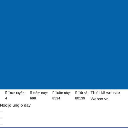
Thiết kế website
Trực tuyến:
Hôm nay:
Tuần này:
Tất cả:
4
698
8534
80139
Webso.vn
Nooijd ung o day