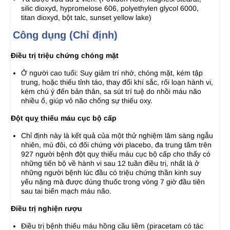
silic dioxyd, hypromelose 606, polyethylen glycol 6000,
titan dioxyd, bột talc, sunset yellow lake)
Công dụng (Chỉ định)
Điều trị triệu chứng chóng mặt
Ở người cao tuổi: Suy giảm trí nhớ, chóng mặt, kém tập
trung, hoặc thiếu tỉnh táo, thay đổi khí sắc, rối loạn hành vi,
kém chú ý đến bản thân, sa sút trí tuệ do nhồi máu não
nhiều ổ, giúp vỏ não chống sự thiếu oxy.
Đột quỵ thiếu máu cục bộ cấp
Chỉ định này là kết quả của một thử nghiệm lâm sàng ngẫu
nhiên, mù đôi, có đối chứng với placebo, đa trung tâm trên
927 người bệnh đột quỵ thiếu máu cục bộ cấp cho thấy có
những tiến bộ về hành vi sau 12 tuần điều trị, nhất là ở
những người bệnh lúc đầu có triệu chứng thần kinh suy
yếu nặng mà được dùng thuốc trong vòng 7 giờ đầu tiên
sau tai biến mạch máu não.
Điều trị nghiện rượu
Điều trị bệnh thiếu máu hồng cầu liềm (piracetam có tác