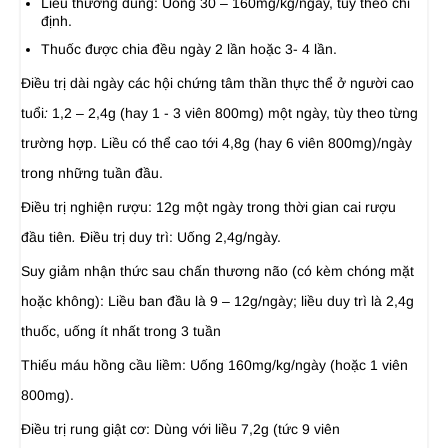
Liều thường dùng: Uống 30 – 160mg/kg/ngày, tùy theo chỉ
định.
Thuốc được chia đều ngày 2 lần hoặc 3- 4 lần.
Điều trị dài ngày các hội chứng tâm thần thực thể ở người cao
tuổi
:
1,2 – 2,4g (hay 1 - 3 viên 800mg) một ngày, tùy theo từng
trường hợp. Liều có thể cao tới 4,8g (hay 6 viên 800mg)/ngày
trong những tuần đầu.
Điều trị nghiện rượu: 12g một ngày trong thời gian cai rượu
đầu tiên
.
Điều trị duy trì: Uống 2,4g/ngày.
Suy giảm nhận thức sau chấn thương não (có kèm chóng mặt
hoặc không): Liều ban đầu là 9 – 12g/ngày; liều duy trì là 2,4g
thuốc, uống ít nhất trong 3 tuần
Thiếu máu hồng cầu liềm: Uống 160mg/kg/ngày (hoặc 1 viên
800mg).
Điều trị rung giật cơ: Dùng với liều 7,2g (tức 9 viên