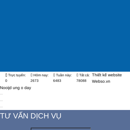
Thiết kế website
Trực tuyến:
Hôm nay:
Tuần này:
Tất cả:
0
2673
6483
78088
Webso.vn
Nooijd ung o day
TƯ VẤN DỊCH VỤ