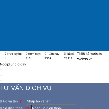
Thiết kế website
Trực tuyến:
Hôm nay:
Tuần này:
Tất cả:
1
813
7307
78912
Webso.vn
Nooijd ung o day
TƯ VẤN DỊCH VỤ
Họ và tên
(*)
Số điện thoại
(*)