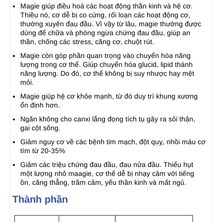
Magie giúp điều hoà các hoạt động thần kinh và hệ cơ.
Thiều nó, cơ dễ bị co cứng, rối loạn các hoạt động cơ,
thường xuyên đau đầu. Vì vậy từ lâu, magie thường được
dùng để chữa và phòng ngừa chứng đau đầu, giúp an
thần, chống các stress, căng cơ, chuột rút.
Magie còn góp phần quan trọng vào chuyển hóa năng
lượng trong cơ thể. Giúp chuyển hóa glucid, lipid thành
năng lượng. Do đó, cơ thể không bị suy nhược hay mệt
mỏi.
Magie giúp hệ cơ khỏe mạnh, từ đó duy trì khung xương
ổn định hơn.
Ngăn không cho canxi lắng đọng tích tụ gây ra sỏi thận,
gai cột sống.
Giảm nguy cơ về các bệnh tim mạch, đột quỵ, nhồi máu cơ
tìm từ 20-35%
Giảm các triệu chứng đau đầu, đau nửa đầu. Thiếu hụt
một lượng nhỏ maagie, cơ thể dễ bị nhạy cảm với tiếng
ồn, căng thẳng, trầm cảm, yếu thần kinh và mất ngủ.
Thành phần