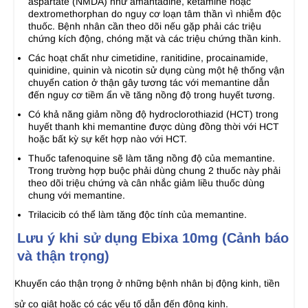
aspartate (NMDA) như amantadine, ketamine hoặc
dextromethorphan do nguy cơ loạn tâm thần vì nhiễm độc
thuốc. Bệnh nhân cần theo dõi nếu gặp phải các triệu
chứng kích động, chóng mặt và các triệu chứng thần kinh.
Các hoạt chất như cimetidine, ranitidine, procainamide,
quinidine, quinin và nicotin sử dụng cùng một hệ thống vận
chuyển cation ở thận gây tương tác với memantine dẫn
đến nguy cơ tiềm ẩn về tăng nồng độ trong huyết tương.
Có khả năng giảm nồng độ hydroclorothiazid (HCT) trong
huyết thanh khi memantine được dùng đồng thời với HCT
hoặc bất kỳ sự kết hợp nào với HCT.
Thuốc tafenoquine sẽ làm tăng nồng độ của memantine.
Trong trường hợp buộc phải dùng chung 2 thuốc này phải
theo dõi triệu chứng và cân nhắc giảm liều thuốc dùng
chung với memantine.
Trilacicib có thể làm tăng độc tính của memantine.
Lưu ý khi sử dụng Ebixa 10mg (Cảnh báo
và thận trọng)
Khuyến cáo thận trọng ở những bệnh nhân bị động kinh, tiền
sử co giật hoặc có các yếu tố dẫn đến động kinh.