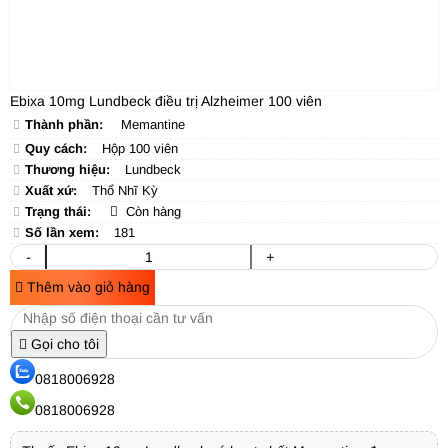
Ebixa 10mg Lundbeck điều trị Alzheimer 100 viên
Thành phần:
Memantine
Quy cách:
Hộp 100 viên
Thương hiệu:
Lundbeck
Xuất xứ:
Thổ Nhĩ Kỳ
Trạng thái:
Còn hàng
Số lần xem:
181
-
+
Thêm vào giỏ hàng
Gọi cho tôi
0818006928
0818006928