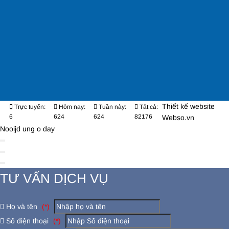
Thiết kế website
Trực tuyến:
Hôm nay:
Tuần này:
Tất cả:
6
624
624
82176
Webso.vn
Nooijd ung o day
TƯ VẤN DỊCH VỤ
Họ và tên
(*)
Số điện thoại
(*)