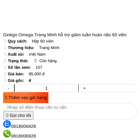
Ginkgo Omega Trang Minh hỗ trợ giảm tuần hoàn não 60 viên
Quy cách:
Hộp 60 viên
Thương hiệu:
Trang Minh
Xuất xứ:
Việt Nam
Trạng thái:
Còn hàng
Số lần xem:
157
Giá bán:
85,000 đ
Giá gốc:
0
-
+
Thêm vào giỏ hàng
Gọi cho tôi
0818006928
0818006928