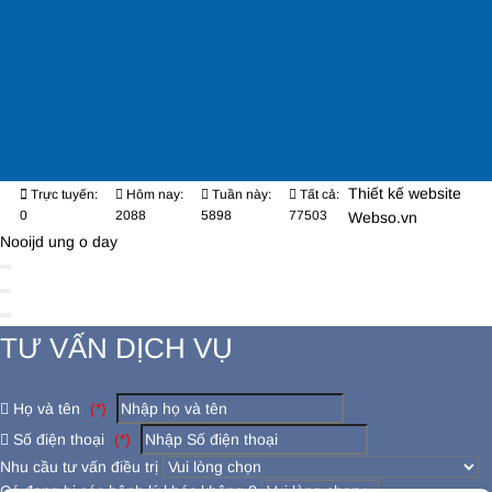
Thiết kế website
Trực tuyến:
Hôm nay:
Tuần này:
Tất cả:
0
2088
5898
77503
Webso.vn
Nooijd ung o day
TƯ VẤN DỊCH VỤ
Họ và tên
(*)
Số điện thoại
(*)
Nhu cầu tư vấn điều trị
Có đang bị các bệnh lý khác không ?