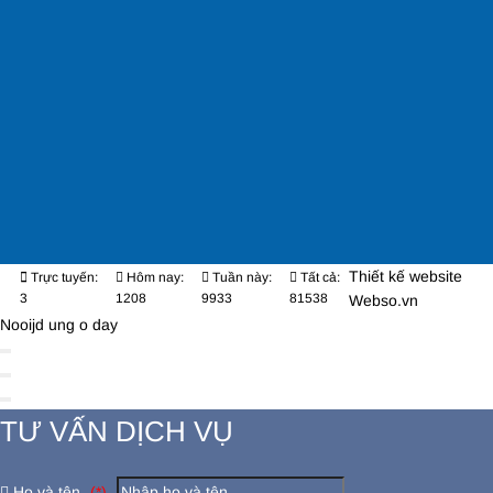
Thiết kế website
Trực tuyến:
Hôm nay:
Tuần này:
Tất cả:
3
1208
9933
81538
Webso.vn
Nooijd ung o day
TƯ VẤN DỊCH VỤ
Họ và tên
(*)