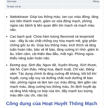
Nattokinase:
Giúp lưu thông máu, tan cục máu đông, tăng
sức bền thành mạch, giảm xơ vữa động mạch, phòng
ngừa các bệnh lý liên quan đến tim mạch và mạch máu
não.
Cao bạch quả:
Chứa hàm lượng flavonoid và terpenoid
cao - đây là các chất chống oxy hóa mạnh mẽ, góp phần
chống gốc tự do. Giúp lưu thông máu, kích thích và tăng
tuần hoàn não, bảo vệ tế bào, tăng cường trí nhớ, giảm lo
âu, trầm cảm, cải thiện đau đầu, mất ngủ. Phòng ngừa
thiểu năng tuần hoàn não.
Đương quy, Sinh địa, Ngưu tất, Xuyên khung, Xích thược,
Sài hồ, Cam thảo, Hồng hoa, Bạch truật, Chỉ xác, Đảng
sâm:
Tác dụng chính là tăng cường đề kháng, bồi bổ khí
huyết, cung cấp oxy và dưỡng chất nuôi dưỡng tế bào
não, phòng ngừa và làm tan cục máu đông, làm giãn các
mạch máu, tăng cường lưu thông máu, ổn định huyết áp
và tăng khả năng co bóp của tim, đẩy mạnh lưu lượng
máu đến các chi, não bộ.
Công dụng của Hoạt Huyết Thông Mạch