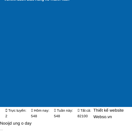
Thiết kế website
Trực tuyến:
Hôm nay:
Tuần này:
Tất cả:
2
548
548
82100
Webso.vn
Nooijd ung o day