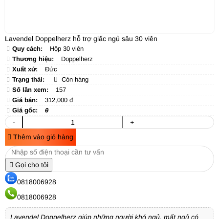
Lavendel Doppelherz hỗ trợ giấc ngủ sâu 30 viên
Quy cách:
Hộp 30 viên
Thương hiệu:
Doppelherz
Xuất xứ:
Đức
Trạng thái:
Còn hàng
Số lần xem:
157
Giá bán:
312,000 đ
Giá gốc:
0
-
+
Thêm vào giỏ hàng
Gọi cho tôi
0818006928
0818006928
Lavendel Doppelherz giúp những người khó ngủ, mất ngủ có