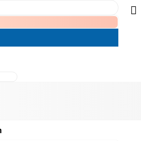
ÊN HỆ
n