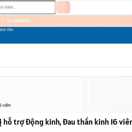
0818006928
ành tiền
BỔ SUNG
BỆNH THẦN KINH
THÀNH PHẦN
LI
6 viên
 hỗ trợ động kinh, đau thần kinh 16 viê