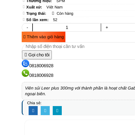
Thương hiệu:
SPM
Xuất xứ:
Việt Nam
Trạng thái:
Còn hàng
Số lần xem:
52
-
+
Thêm vào giỏ hàng
Gọi cho tôi
0818006928
0818006928
Viên sủi Leer plus 300mg với thành phần là hoạt chất Gab
ngoại biên.
Chia sẻ: