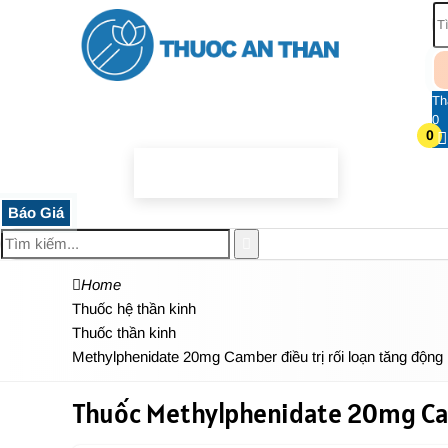
Th
0
0
TRANG CHỦ
THUỐC HỆ THẦN KINH
THỰC PHẨM 
Báo Giá
Home
Thuốc hệ thần kinh
Thuốc thần kinh
Methylphenidate 20mg Camber điều trị rối loạn tăng động
Thuốc Methylphenidate 20mg Camb