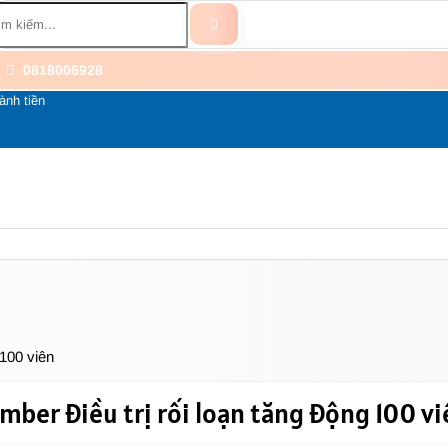
0818006928
ành tiền
BỔ SUNG
BỆNH THẦN KINH
THÀNH PHẦN
LI
 100 viên
er điều trị rối loạn tăng động 100 vi