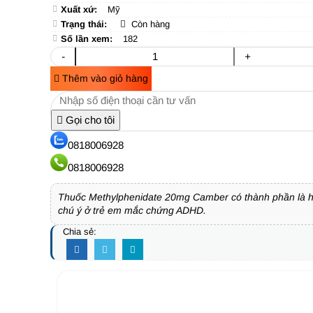
Xuất xứ:
Mỹ
Trạng thái:
Còn hàng
Số lần xem:
182
-
+
Thêm vào giỏ hàng
Gọi cho tôi
0818006928
0818006928
Thuốc Methylphenidate 20mg Camber có thành phần là hoạt
chú ý ở trẻ em mắc chứng ADHD.
Chia sẻ: