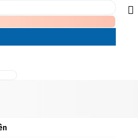
ÊN HỆ
ên