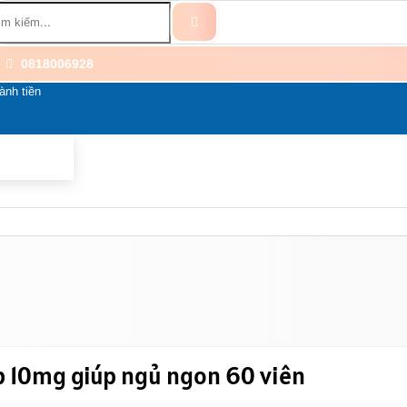
0818006928
ành tiền
BỔ SUNG
BỆNH THẦN KINH
THÀNH PHẦN
LI
p 10mg giúp ngủ ngon 60 viên