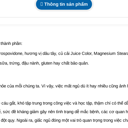
Thông tin sản phẩm
 thành phần:
ospovidone, hương vị dâu tây, củ cải Juice Color, Magnesium Stearat
ữa, trứng, đậu nành, gluten hay chất bảo quản.
khỏe của mỗi chúng ta. Vì vậy, việc mất ngủ dù ít hay nhiều cũng ả
cáu gắt, khó tập trung trong công việc và học tập, thậm chí có thể d
hể, sức đề kháng giảm gây nên tình trạng dễ mắc bệnh, các cơ quan h
n đột qụy. Ngoài ra, giấc ngủ đóng một vai trò quan trọng trong việc