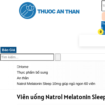
Th
0
0
TRANG CHỦ
THUỐC HỆ THẦN KINH
THỰC PHẨM 
Báo Giá
Home
Thực phẩm bổ sung
An thần
Natrol Melatonin Sleep 10mg giúp ngủ ngon 60 viên
Viên uống Natrol Melatonin Slee