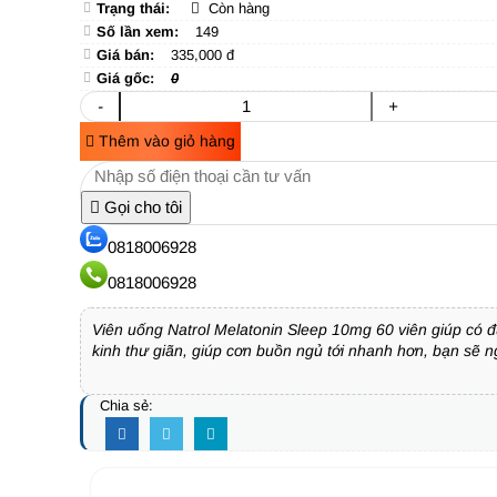
Trạng thái:
Còn hàng
Số lần xem:
149
Giá bán:
335,000 đ
Giá gốc:
0
-
+
Thêm vào giỏ hàng
Gọi cho tôi
0818006928
0818006928
Viên uống Natrol Melatonin Sleep 10mg 60 viên giúp có đ
kinh thư giãn, giúp cơn buồn ngủ tới nhanh hơn, bạn sẽ 
Chia sẻ: