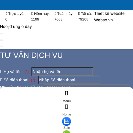
Thiết kế website
Trực tuyến:
Hôm nay:
Tuần này:
Tất cả:
0
1109
7603
79208
Webso.vn
Nooijd ung o day
TƯ VẤN DỊCH VỤ
Họ và tên
(*)
Số điện thoại
(*)
Nhu cầu tư vấn điều trị
Có đang bị các bệnh lý khác không ?
Menu
Đăng ký tư vấn
ĐĂNG KÝ TƯ VẤN
Home
Họ và tên
(*)
Số điện thoại
(*)
Zalo