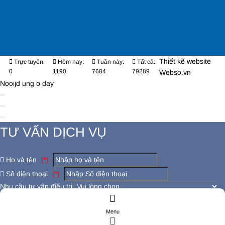
Thiết kế website
Trực tuyến:
Hôm nay:
Tuần này:
Tất cả:
0
1190
7684
79289
Webso.vn
Nooijd ung o day
TƯ VẤN DỊCH VỤ
Họ và tên
(*)
Số điện thoại
(*)
Nhu cầu tư vấn điều trị
Có đang bị các bệnh lý khác không ?
Menu
Đăng ký tư vấn