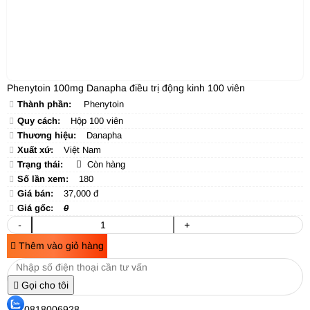
Phenytoin 100mg Danapha điều trị động kinh 100 viên
Thành phần:
Phenytoin
Quy cách:
Hộp 100 viên
Thương hiệu:
Danapha
Xuất xứ:
Việt Nam
Trạng thái:
Còn hàng
Số lần xem:
180
Giá bán:
37,000 đ
Giá gốc:
0
-
+
Thêm vào giỏ hàng
Gọi cho tôi
0818006928