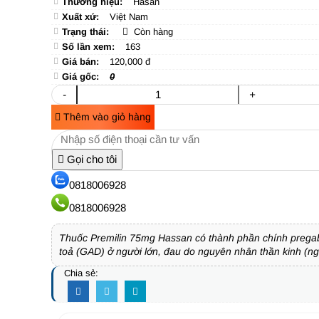
Thương hiệu:
Hasan
Xuất xứ:
Việt Nam
Trạng thái:
Còn hàng
Số lần xem:
163
Giá bán:
120,000 đ
Giá gốc:
0
-
+
Thêm vào giỏ hàng
Gọi cho tôi
0818006928
0818006928
Thuốc Premilin 75mg Hassan có thành phần chính pregabali
toả (GAD) ở người lớn, đau do nguyên nhân thần kinh (ngo
Chia sẻ: