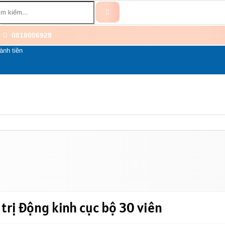
0818006928
ành tiền
BỔ SUNG
BỆNH THẦN KINH
THÀNH PHẦN
LI
trị động kinh cục bộ 30 viên