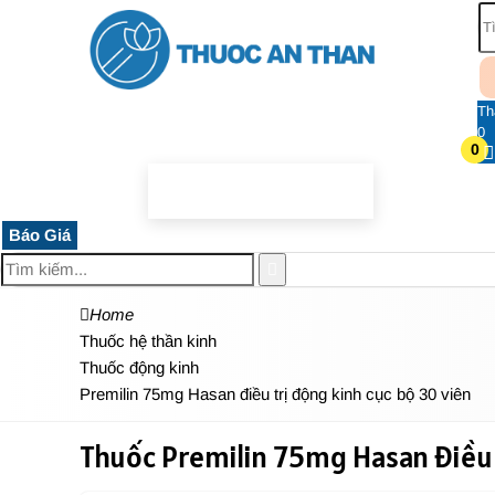
Th
0
0
TRANG CHỦ
THUỐC HỆ THẦN KINH
THỰC PHẨM 
Báo Giá
Home
Thuốc hệ thần kinh
Thuốc động kinh
Premilin 75mg Hasan điều trị động kinh cục bộ 30 viên
Thuốc Premilin 75mg Hasan điều 