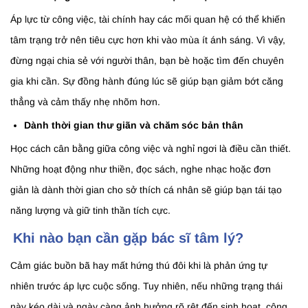
Áp lực từ công việc, tài chính hay các mối quan hệ có thể khiến
tâm trạng trở nên tiêu cực hơn khi vào mùa ít ánh sáng. Vì vậy,
đừng ngại chia sẻ với người thân, bạn bè hoặc tìm đến chuyên
gia khi cần. Sự đồng hành đúng lúc sẽ giúp bạn giảm bớt căng
thẳng và cảm thấy nhẹ nhõm hơn.
Dành thời gian thư giãn và chăm sóc bản thân
Học cách cân bằng giữa công việc và nghỉ ngơi là điều cần thiết.
Những hoạt động như thiền, đọc sách, nghe nhạc hoặc đơn
giản là dành thời gian cho sở thích cá nhân sẽ giúp bạn tái tạo
năng lượng và giữ tinh thần tích cực.
Khi nào bạn cần gặp bác sĩ tâm lý?
Cảm giác buồn bã hay mất hứng thú đôi khi là phản ứng tự
nhiên trước áp lực cuộc sống. Tuy nhiên, nếu những trạng thái
này kéo dài và ngày càng ảnh hưởng rõ rệt đến sinh hoạt, công