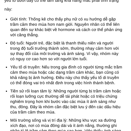
yếu tố dưới đây có thể làm tăng khả năng mắc phải tình trạng
này:
Giới tính: Thống kê cho thấy phụ nữ có xu hướng dễ gặp
trầm cảm theo mùa hơn nam giới. Nguyên nhân có thể liên
quan đến sự khác biệt về hormone và cách cơ thể phản ứng
với căng thẳng.
Độ tuổi: Người trẻ, đặc biệt là thanh thiếu niên và người
trong độ tuổi trưởng thành sớm, thường nhạy cảm hơn với
sự thay đổi của môi trường và ánh sáng. Vì vậy, nhóm này
có nguy cơ cao hơn so với người lớn tuổi.
Yếu tố di truyền: Nếu trong gia đình có người từng mắc trầm
cảm theo mùa hoặc các dạng trầm cảm khác, bạn cũng có
khả năng bị ảnh hưởng. Điều này cho thấy yếu tố di truyền
có thể đóng vai trò nhất định trong việc hình thành bệnh.
Tiền sử rối loạn tâm lý: Những người từng bị trầm cảm hoặc
rối loạn lưỡng cực thường dễ tái phát hoặc có triệu chứng
nghiêm trọng hơn khi bước vào các mùa ít ánh sáng như
thu, đông. Đây là nhóm cần đặc biệt lưu ý đến các dấu hiệu
của trầm cảm theo mùa.
Môi trường sống và vị trí địa lý: Những khu vực xa đường
xích đạo, nơi có mùa đông dài và ít ánh nắng, thường ghi
nhận tỷ lệ trầm cảm theo mùa cao hơn. Việc thiếu ánh sáng