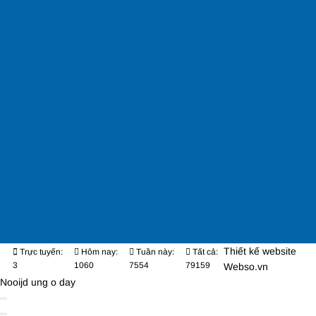
Thiết kế website
Trực tuyến:
Hôm nay:
Tuần này:
Tất cả:
3
1060
7554
79159
Webso.vn
Nooijd ung o day