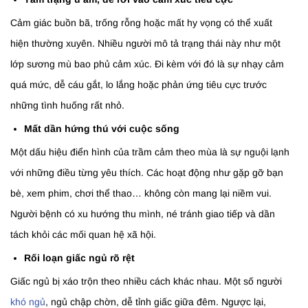
Cảm giác buồn bã, trống rỗng hoặc mất hy vọng có thể xuất
hiện thường xuyên. Nhiều người mô tả trạng thái này như một
lớp sương mù bao phủ cảm xúc. Đi kèm với đó là sự nhạy cảm
quá mức, dễ cáu gắt, lo lắng hoặc phản ứng tiêu cực trước
những tình huống rất nhỏ.
Mất dần hứng thú với cuộc sống
Một dấu hiệu điển hình của trầm cảm theo mùa là sự nguội lạnh
với những điều từng yêu thích. Các hoạt động như gặp gỡ bạn
bè, xem phim, chơi thể thao… không còn mang lại niềm vui.
Người bệnh có xu hướng thu mình, né tránh giao tiếp và dần
tách khỏi các mối quan hệ xã hội.
Rối loạn giấc ngủ rõ rệt
Giấc ngủ bị xáo trộn theo nhiều cách khác nhau. Một số người
khó ngủ
, ngủ chập chờn, dễ tỉnh giấc giữa đêm. Ngược lại,