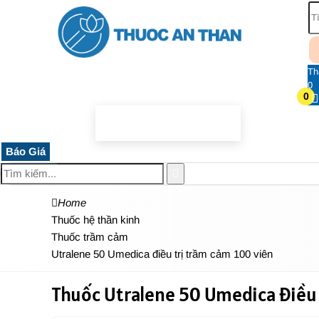
Th
0
0
TRANG CHỦ
THUỐC HỆ THẦN KINH
THỰC PHẨM 
Báo Giá
Home
Thuốc hệ thần kinh
Thuốc trầm cảm
Utralene 50 Umedica điều trị trầm cảm 100 viên
Thuốc Utralene 50 Umedica điều 