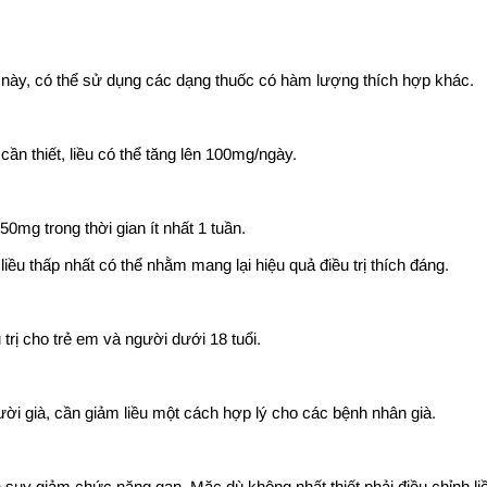
 này, có thể sử dụng các dạng thuốc có hàm lượng thích hợp khác.
ần thiết, liều có thể tăng lên 100mg/ngày.
0mg trong thời gian ít nhất 1 tuần.
 liều thấp nhất có thể nhằm mang lại hiệu quả điều trị thích đáng.
trị cho trẻ em và người dưới 18 tuổi.
gười già, cần giảm liều một cách hợp lý cho các bệnh nhân già.
n suy giảm chức năng gan. Mặc dù không nhất thiết phải điều chỉnh 