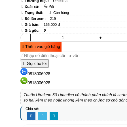
Thương hiệu:
Umedica
Xuất xứ:
Ấn Độ
Trạng thái:
Còn hàng
Số lần xem:
219
Giá bán:
165,000 đ
Giá gốc:
0
-
+
Thêm vào giỏ hàng
Gọi cho tôi
0818006928
0818006928
Thuốc Utralene 50 Umedica có thành phần chính là sertr
sợ hãi kèm theo hoặc không kèm theo chứng sợ chỗ đông
Chia sẻ: