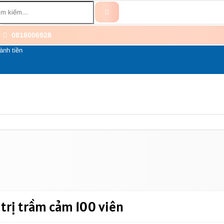
0818006928
ành tiền
BỔ SUNG
BỆNH THẦN KINH
THÀNH PHẦN
LI
trị trầm cảm 100 viên