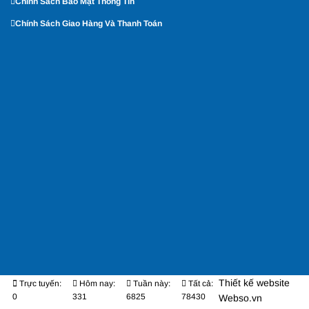
Chính Sách Bảo Mật Thông Tin
Chính Sách Giao Hàng Và Thanh Toán
Thiết kế website
Trực tuyến:
Hôm nay:
Tuần này:
Tất cả:
0
331
6825
78430
Webso.vn