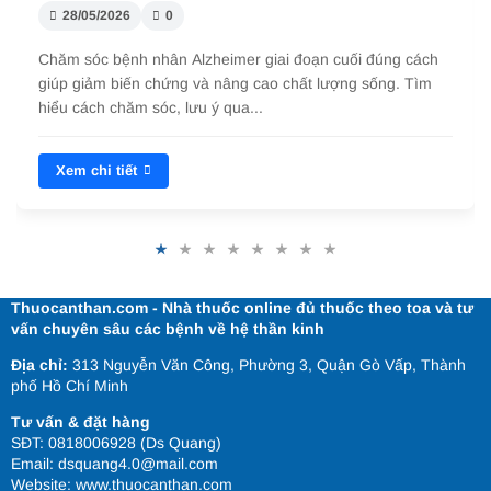
28/05/2026
0
Chăm sóc bệnh nhân Alzheimer giai đoạn cuối đúng cách
giúp giảm biến chứng và nâng cao chất lượng sống. Tìm
hiểu cách chăm sóc, lưu ý qua...
Xem chi tiết
Thuocanthan.com - Nhà thuốc online đủ thuốc theo toa và tư
vấn chuyên sâu các bệnh về hệ thần kinh
Địa chỉ:
313 Nguyễn Văn Công, Phường 3, Quận Gò Vấp, Thành
phố Hồ Chí Minh
Tư vấn & đặt hàng
SĐT: 0818006928 (Ds Quang)
Email: dsquang4.0@mail.com
Website:
www.thuocanthan.com