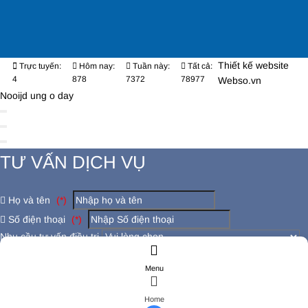
Thiết kế website
Trực tuyến:
Hôm nay:
Tuần này:
Tất cả:
4
878
7372
78977
Webso.vn
Nooijd ung o day
TƯ VẤN DỊCH VỤ
Họ và tên
(*)
Số điện thoại
(*)
Nhu cầu tư vấn điều trị
Có đang bị các bệnh lý khác không ?
Menu
Đăng ký tư vấn
ĐĂNG KÝ TƯ VẤN
Home