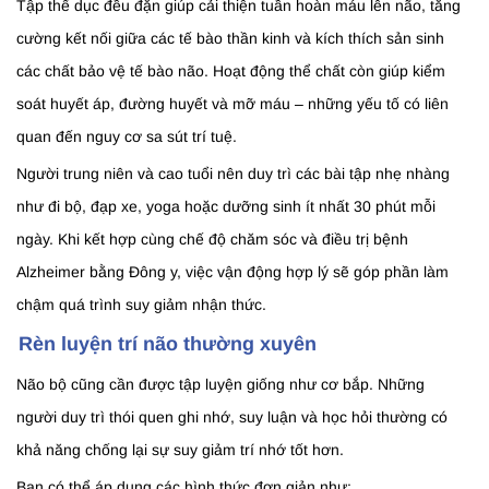
Tập thể dục đều đặn giúp cải thiện tuần hoàn máu lên não, tăng
cường kết nối giữa các tế bào thần kinh và kích thích sản sinh
các chất bảo vệ tế bào não. Hoạt động thể chất còn giúp kiểm
soát huyết áp, đường huyết và mỡ máu – những yếu tố có liên
quan đến nguy cơ sa sút trí tuệ.
Người trung niên và cao tuổi nên duy trì các bài tập nhẹ nhàng
như đi bộ, đạp xe, yoga hoặc dưỡng sinh ít nhất 30 phút mỗi
ngày. Khi kết hợp cùng chế độ chăm sóc và điều trị bệnh
Alzheimer bằng Đông y, việc vận động hợp lý sẽ góp phần làm
chậm quá trình suy giảm nhận thức.
Rèn luyện trí não thường xuyên
Não bộ cũng cần được tập luyện giống như cơ bắp. Những
người duy trì thói quen ghi nhớ, suy luận và học hỏi thường có
khả năng chống lại sự suy giảm trí nhớ tốt hơn.
Bạn có thể áp dụng các hình thức đơn giản như: