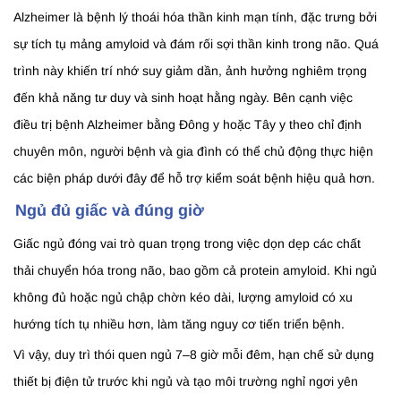
Alzheimer là bệnh lý thoái hóa thần kinh mạn tính, đặc trưng bởi
sự tích tụ mảng amyloid và đám rối sợi thần kinh trong não. Quá
trình này khiến trí nhớ suy giảm dần, ảnh hưởng nghiêm trọng
đến khả năng tư duy và sinh hoạt hằng ngày. Bên cạnh việc
điều trị bệnh Alzheimer bằng Đông y hoặc Tây y theo chỉ định
chuyên môn, người bệnh và gia đình có thể chủ động thực hiện
các biện pháp dưới đây để hỗ trợ kiểm soát bệnh hiệu quả hơn.
Ngủ đủ giấc và đúng giờ
Giấc ngủ đóng vai trò quan trọng trong việc dọn dẹp các chất
thải chuyển hóa trong não, bao gồm cả protein amyloid. Khi ngủ
không đủ hoặc ngủ chập chờn kéo dài, lượng amyloid có xu
hướng tích tụ nhiều hơn, làm tăng nguy cơ tiến triển bệnh.
Vì vậy, duy trì thói quen ngủ 7–8 giờ mỗi đêm, hạn chế sử dụng
thiết bị điện tử trước khi ngủ và tạo môi trường nghỉ ngơi yên