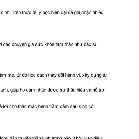
nh. Trên thực tế, y học hiện đại đã ghi nhận nhiều
với các chuyên gia sức khỏe tâm thần như bác sĩ
àm mẹ, từ đó học cách thay đổi hành vi, xây dựng tư
uanh, giúp họ cảm nhận được sự thấu hiểu và hỗ trợ
 trả lời cho thắc mắc bệnh trầm cảm sau sinh có
ng dẫn truyền thần kinh trong não. Thời gian điều