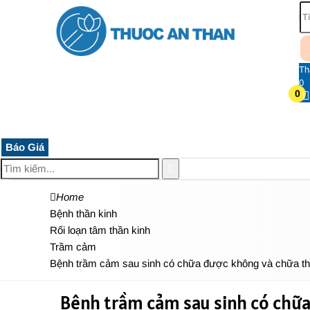
Th
0
0
TRANG CHỦ
THUỐC HỆ THẦN KINH
THỰC PHẨM 
Báo Giá
Home
Bệnh thần kinh
Rối loạn tâm thần kinh
Trầm cảm
Bệnh trầm cảm sau sinh có chữa được không và chữa t
Bệnh trầm cảm sau sinh có chữa