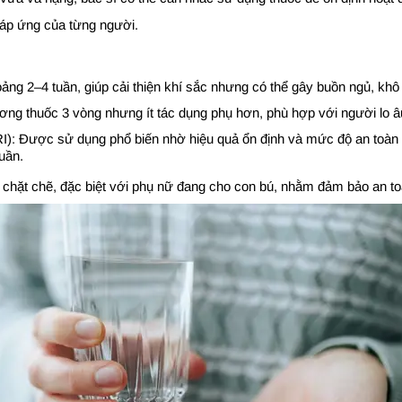
đáp ứng của từng người.
ng 2–4 tuần, giúp cải thiện khí sắc nhưng có thể gây buồn ngủ, kh
g thuốc 3 vòng nhưng ít tác dụng phụ hơn, phù hợp với người lo âu
SRI): Được sử dụng phổ biến nhờ hiệu quả ổn định và mức độ an toàn
uần.
 chặt chẽ, đặc biệt với phụ nữ đang cho con bú, nhằm đảm bảo an t