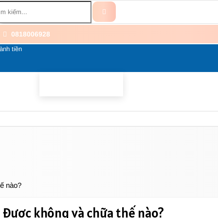
0818006928
ành tiền
BỔ SUNG
BỆNH THẦN KINH
THÀNH PHẦN
LI
hế nào?
 được không và chữa thế nào?