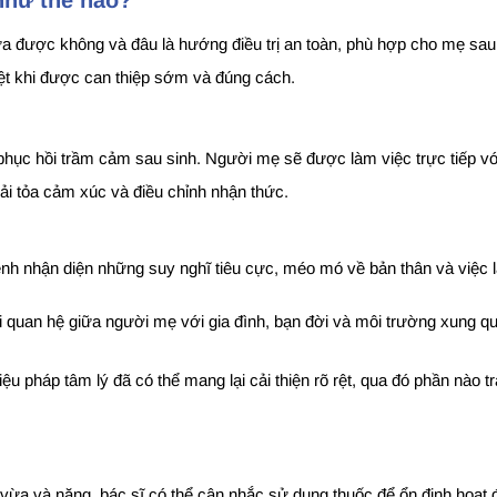
 được không và đâu là hướng điều trị an toàn, phù hợp cho mẹ sau si
iệt khi được can thiệp sớm và đúng cách.
nh phục hồi trầm cảm sau sinh. Người mẹ sẽ được làm việc trực tiếp 
ải tỏa cảm xúc và điều chỉnh nhận thức.
nh nhận diện những suy nghĩ tiêu cực, méo mó về bản thân và việc l
ối quan hệ giữa người mẹ với gia đình, bạn đời và môi trường xung q
liệu pháp tâm lý đã có thể mang lại cải thiện rõ rệt, qua đó phần nào
 và nặng, bác sĩ có thể cân nhắc sử dụng thuốc để ổn định hoạt độ