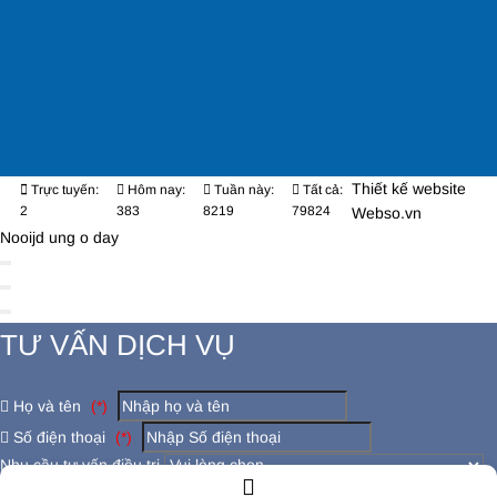
Thiết kế website
Trực tuyến:
Hôm nay:
Tuần này:
Tất cả:
2
383
8219
79824
Webso.vn
Nooijd ung o day
TƯ VẤN DỊCH VỤ
Họ và tên
(*)
Số điện thoại
(*)
Nhu cầu tư vấn điều trị
Có đang bị các bệnh lý khác không ?