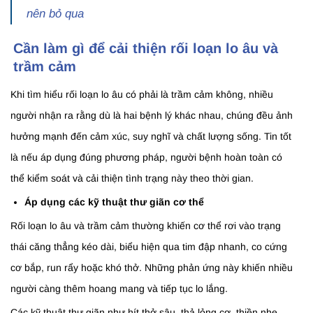
nên bỏ qua
Cần làm gì để cải thiện rối loạn lo âu và
trầm cảm
Khi tìm hiểu rối loạn lo âu có phải là trầm cảm không, nhiều
người nhận ra rằng dù là hai bệnh lý khác nhau, chúng đều ảnh
hưởng mạnh đến cảm xúc, suy nghĩ và chất lượng sống. Tin tốt
là nếu áp dụng đúng phương pháp, người bệnh hoàn toàn có
thể kiểm soát và cải thiện tình trạng này theo thời gian.
Áp dụng các kỹ thuật thư giãn cơ thể
Rối loạn lo âu và trầm cảm thường khiến cơ thể rơi vào trạng
thái căng thẳng kéo dài, biểu hiện qua tim đập nhanh, co cứng
cơ bắp, run rẩy hoặc khó thở. Những phản ứng này khiến nhiều
người càng thêm hoang mang và tiếp tục lo lắng.
Các kỹ thuật thư giãn như hít thở sâu, thả lỏng cơ, thiền nhẹ