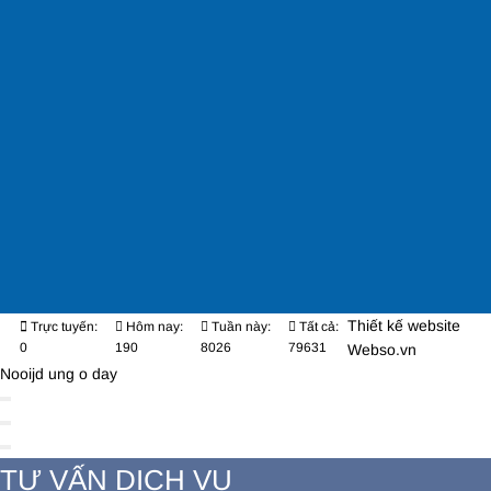
Thiết kế website
Trực tuyến:
Hôm nay:
Tuần này:
Tất cả:
0
190
8026
79631
Webso.vn
Nooijd ung o day
TƯ VẤN DỊCH VỤ