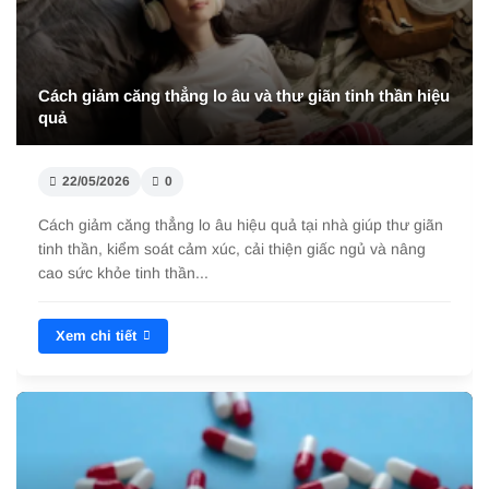
Rối loạn hoảng sợ: Dấu hiệu, nguyên nhân và cách
chữa
22/05/2026
0
Rối loạn hoảng sợ là tình trạng lo âu dữ dội gây tim đập
nhanh, khó thở. Tìm hiểu dấu hiệu, nguyên nhân và cách
chữa hiệu quả giúp kiểm s...
Xem chi tiết