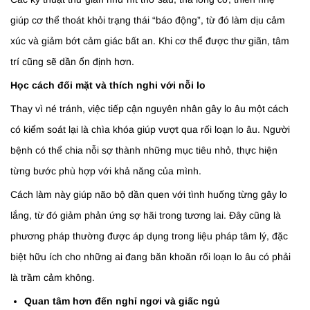
giúp cơ thể thoát khỏi trạng thái “báo động”, từ đó làm dịu cảm
xúc và giảm bớt cảm giác bất an. Khi cơ thể được thư giãn, tâm
trí cũng sẽ dần ổn định hơn.
Học cách đối mặt và thích nghi với nỗi lo
Thay vì né tránh, việc tiếp cận nguyên nhân gây lo âu một cách
có kiểm soát lại là chìa khóa giúp vượt qua rối loạn lo âu. Người
bệnh có thể chia nỗi sợ thành những mục tiêu nhỏ, thực hiện
từng bước phù hợp với khả năng của mình.
Cách làm này giúp não bộ dần quen với tình huống từng gây lo
lắng, từ đó giảm phản ứng sợ hãi trong tương lai. Đây cũng là
phương pháp thường được áp dụng trong liệu pháp tâm lý, đặc
biệt hữu ích cho những ai đang băn khoăn rối loạn lo âu có phải
là trầm cảm không.
Quan tâm hơn đến nghỉ ngơi và giấc ngủ