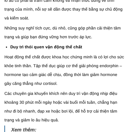
lo âu có phải là trầm cảm không và nhận thức đúng về tình
trạng của mình, nỗi sợ sẽ dần được thay thế bằng sự chủ động
và kiểm soát.
Những suy nghĩ tích cực, dù nhỏ, cũng góp phần cải thiện tâm
trạng và giúp bạn đứng vững hơn trước áp lực.
Duy trì thói quen vận động thể chất
Hoạt động thể chất được khoa học chứng minh là có lợi cho sức
khỏe tinh thần. Tập thể dục giúp cơ thể giải phóng endorphin –
hormone tạo cảm giác dễ chịu, đồng thời làm giảm hormone
gây căng thẳng như cortisol.
Các chuyên gia khuyến khích nên duy trì vận động nhịp điệu
khoảng 30 phút mỗi ngày hoặc vài buổi mỗi tuần, chẳng hạn
như đi bộ nhanh, đạp xe hoặc bơi lội, để hỗ trợ cải thiện tâm
trạng và giảm lo âu hiệu quả.
Xem thêm: