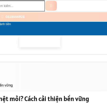
0818006928
ành tiền
BỔ SUNG
BỆNH THẦN KINH
THÀNH PHẦN
LI
bền vững
mệt mỏi? Cách cải thiện bền vững