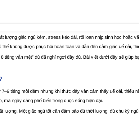
t lượng giấc ngủ kém, stress kéo dài, rối loạn nhịp sinh học hoặc vấ
có thể không được phục hồi hoàn toàn và dẫn đến cảm giác uể oải, th
 8 tiếng vẫn mệt” dù đã nghỉ ngơi đầy đủ. Bài viết dưới đây sẽ giúp
?
ừ 7–9 tiếng mỗi đêm nhưng khi thức dậy vẫn cảm thấy uể oải, thiếu 
p, mà ngày càng phổ biến trong cuộc sống hiện đại.
ất lượng. Một giấc ngủ tốt cần đảm bảo đủ thời lượng, đủ chu kỳ ngủ