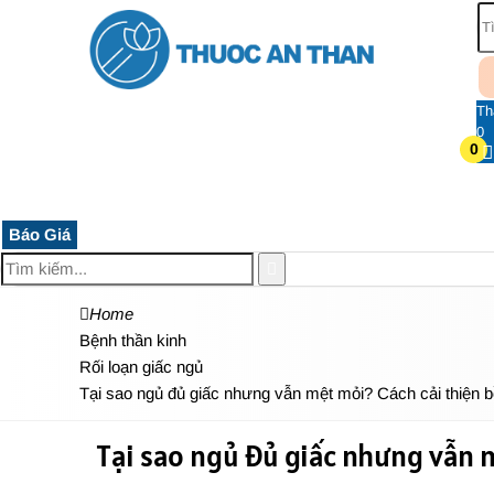
Th
0
0
TRANG CHỦ
THUỐC HỆ THẦN KINH
THỰC PHẨM 
Báo Giá
Home
Bệnh thần kinh
Rối loạn giấc ngủ
Tại sao ngủ đủ giấc nhưng vẫn mệt mỏi? Cách cải thiện 
Tại sao ngủ đủ giấc nhưng vẫn 