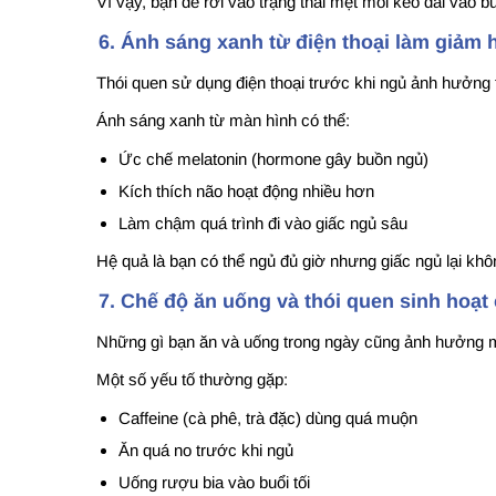
Vì vậy, bạn dễ rơi vào trạng thái mệt mỏi kéo dài vào b
6. Ánh sáng xanh từ điện thoại làm giảm
Thói quen sử dụng điện thoại trước khi ngủ ảnh hưởng t
Ánh sáng xanh từ màn hình có thể:
Ức chế melatonin (hormone gây buồn ngủ)
Kích thích não hoạt động nhiều hơn
Làm chậm quá trình đi vào giấc ngủ sâu
Hệ quả là bạn có thể ngủ đủ giờ nhưng giấc ngủ lại kh
7. Chế độ ăn uống và thói quen sinh hoạt
Những gì bạn ăn và uống trong ngày cũng ảnh hưởng 
Một số yếu tố thường gặp:
Caffeine (cà phê, trà đặc) dùng quá muộn
Ăn quá no trước khi ngủ
Uống rượu bia vào buổi tối