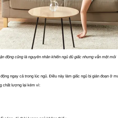
 vận động cũng là nguyên nhân khiến ngủ đủ giấc nhưng vẫn mệt mỏi
t động ngay cả trong lúc ngủ. Điều này làm giấc ngủ bị gián đoạn ở 
 chất lượng lại kém vì: