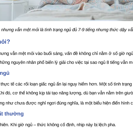
 nhưng vẫn mệt mỏi là tình trạng ngủ đủ 7-9 tiếng nhưng thức dậy v
mỏi?
nhưng vẫn mệt mỏi vào buổi sáng, vấn đề không chỉ nằm ở số giờ ngủ
những nguyên nhân phổ biến lý giải cho việc tại sao ngủ 8 tiếng vẫn
 ngủ
thực tế các rối loạn giấc ngủ ẩn lại nguy hiểm hơn. Một số tình trạn
hi đó, cơ thể không kịp tái tạo năng lượng, dù bạn vẫn nằm trên giườ
ống như chưa được nghỉ ngơi đúng nghĩa, là một biểu hiện điển hình
hất thường
iên. Khi giờ ngủ – thức không cố định, nhịp này bị lệch pha.