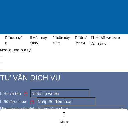
Thiết kế website
Trực tuyến:
Hôm nay:
Tuần này:
Tất cả:
0
1035
7529
79134
Webso.vn
Nooijd ung o day
TƯ VẤN DỊCH VỤ
Họ và tên
(*)
Số điện thoại
(*)
Nhu cầu tư vấn điều trị
Có đang bị các bệnh lý khác không ?
Menu
Đăng ký tư vấn