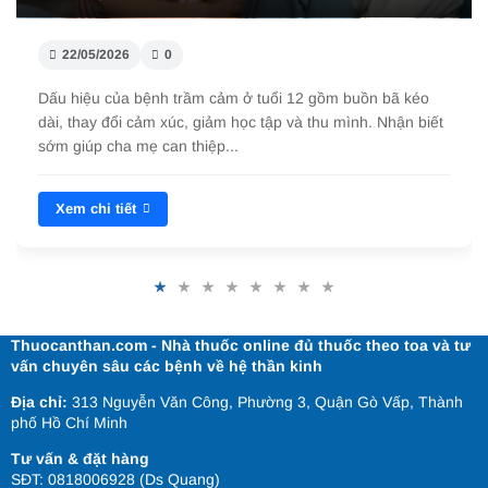
22/05/2026
0
Dấu hiệu của bệnh trầm cảm ở tuổi 14 gồm buồn bã, thu
mình, rối loạn giấc ngủ, giảm tập trung. Nhận biết sớm giúp
cha mẹ can thiệp kịp th...
Xem chi tiết
Thuocanthan.com - Nhà thuốc online đủ thuốc theo toa và tư
vấn chuyên sâu các bệnh về hệ thần kinh
Địa chỉ:
313 Nguyễn Văn Công, Phường 3, Quận Gò Vấp, Thành
phố Hồ Chí Minh
Tư vấn & đặt hàng
SĐT: 0818006928 (Ds Quang)