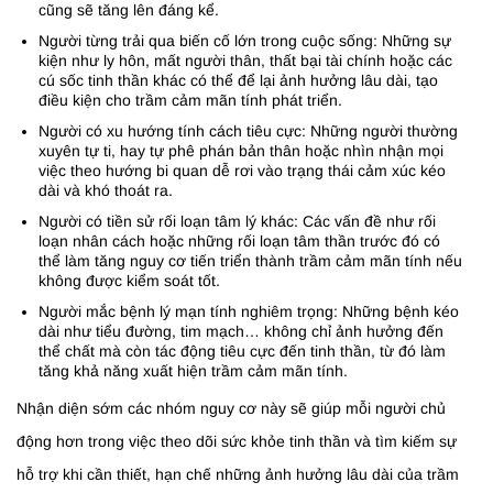
cũng sẽ tăng lên đáng kể.
Người từng trải qua biến cố lớn trong cuộc sống: Những sự
kiện như ly hôn, mất người thân, thất bại tài chính hoặc các
cú sốc tinh thần khác có thể để lại ảnh hưởng lâu dài, tạo
điều kiện cho trầm cảm mãn tính phát triển.
Người có xu hướng tính cách tiêu cực: Những người thường
xuyên tự ti, hay tự phê phán bản thân hoặc nhìn nhận mọi
việc theo hướng bi quan dễ rơi vào trạng thái cảm xúc kéo
dài và khó thoát ra.
Người có tiền sử rối loạn tâm lý khác: Các vấn đề như rối
loạn nhân cách hoặc những rối loạn tâm thần trước đó có
thể làm tăng nguy cơ tiến triển thành trầm cảm mãn tính nếu
không được kiểm soát tốt.
Người mắc bệnh lý mạn tính nghiêm trọng: Những bệnh kéo
dài như tiểu đường, tim mạch… không chỉ ảnh hưởng đến
thể chất mà còn tác động tiêu cực đến tinh thần, từ đó làm
tăng khả năng xuất hiện trầm cảm mãn tính.
Nhận diện sớm các nhóm nguy cơ này sẽ giúp mỗi người chủ
động hơn trong việc theo dõi sức khỏe tinh thần và tìm kiếm sự
hỗ trợ khi cần thiết, hạn chế những ảnh hưởng lâu dài của trầm