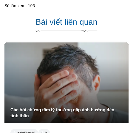
Số lần xem: 103
Bài viết liên quan
Dấu hiệu của bệnh trầm cảm ở tuổi 11 cha mẹ cần
hiểu rõ
22/05/2026
0