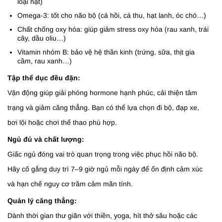
loại hạt)
Omega-3: tốt cho não bộ (cá hồi, cá thu, hạt lanh, óc chó…)
Chất chống oxy hóa: giúp giảm stress oxy hóa (rau xanh, trái
cây, dầu oliu…)
Vitamin nhóm B: bảo vệ hệ thần kinh (trứng, sữa, thịt gia
cầm, rau xanh…)
Tập thể dục đều đặn:
Vận động giúp giải phóng hormone hạnh phúc, cải thiện tâm
trạng và giảm căng thẳng. Bạn có thể lựa chọn đi bộ, đạp xe,
bơi lội hoặc chơi thể thao phù hợp.
Ngủ đủ và chất lượng:
Giấc ngủ đóng vai trò quan trọng trong việc phục hồi não bộ.
Hãy cố gắng duy trì 7–9 giờ ngủ mỗi ngày để ổn định cảm xúc
và hạn chế nguy cơ trầm cảm mãn tính.
Quản lý căng thẳng:
Dành thời gian thư giãn với thiền, yoga, hít thở sâu hoặc các