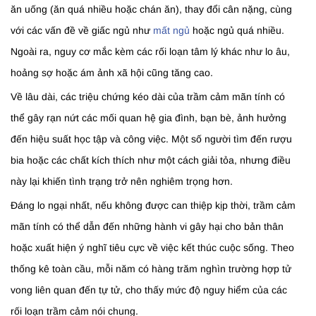
ăn uống (ăn quá nhiều hoặc chán ăn), thay đổi cân nặng, cùng
với các vấn đề về giấc ngủ như
mất ngủ
hoặc ngủ quá nhiều.
Ngoài ra, nguy cơ mắc kèm các rối loạn tâm lý khác như lo âu,
hoảng sợ hoặc ám ảnh xã hội cũng tăng cao.
Về lâu dài, các triệu chứng kéo dài của trầm cảm mãn tính có
thể gây rạn nứt các mối quan hệ gia đình, bạn bè, ảnh hưởng
đến hiệu suất học tập và công việc. Một số người tìm đến rượu
bia hoặc các chất kích thích như một cách giải tỏa, nhưng điều
này lại khiến tình trạng trở nên nghiêm trọng hơn.
Đáng lo ngại nhất, nếu không được can thiệp kịp thời, trầm cảm
mãn tính có thể dẫn đến những hành vi gây hại cho bản thân
hoặc xuất hiện ý nghĩ tiêu cực về việc kết thúc cuộc sống. Theo
thống kê toàn cầu, mỗi năm có hàng trăm nghìn trường hợp tử
vong liên quan đến tự tử, cho thấy mức độ nguy hiểm của các
rối loạn trầm cảm nói chung.