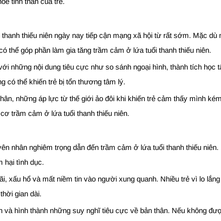
e tinh thần của trẻ.
hanh thiếu niên ngày nay tiếp cận mạng xã hội từ rất sớm. Mặc dù man
ó thể góp phần làm gia tăng trầm cảm ở lứa tuổi thanh thiếu niên.
 với những nội dung tiêu cực như so sánh ngoại hình, thành tích học 
g có thể khiến trẻ bị tổn thương tâm lý.
 thân, những áp lực từ thế giới ảo đôi khi khiến trẻ cảm thấy mình 
cơ trầm cảm ở lứa tuổi thanh thiếu niên.
n nhân nghiêm trọng dẫn đến trầm cảm ở lứa tuổi thanh thiếu niên. 
 hại tình dục.
i, xấu hổ và mất niềm tin vào người xung quanh. Nhiều trẻ vì lo lắ
hời gian dài.
tin và hình thành những suy nghĩ tiêu cực về bản thân. Nếu không đư