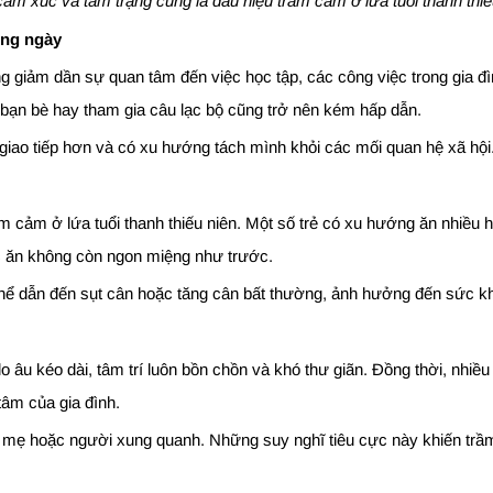
cảm xúc và tâm trạng cũng là dấu hiệu trầm cảm ở lứa tuổi thanh thi
ờng ngày
ờng giảm dần sự quan tâm đến việc học tập, các công việc trong gia
 bạn bè hay tham gia câu lạc bộ cũng trở nên kém hấp dẫn.
t giao tiếp hơn và có xu hướng tách mình khỏi các mối quan hệ xã hội
ầm cảm ở lứa tuổi thanh thiếu niên. Một số trẻ có xu hướng ăn nhiều 
c ăn không còn ngon miệng như trước.
 thể dẫn đến sụt cân hoặc tăng cân bất thường, ảnh hưởng đến sức kh
 lo âu kéo dài, tâm trí luôn bồn chồn và khó thư giãn. Đồng thời, nh
âm của gia đình.
a mẹ hoặc người xung quanh. Những suy nghĩ tiêu cực này khiến trầm