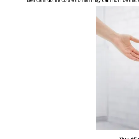
Bên cạnh đó, trẻ có thể trở nên nhạy cảm hơn, dễ thất