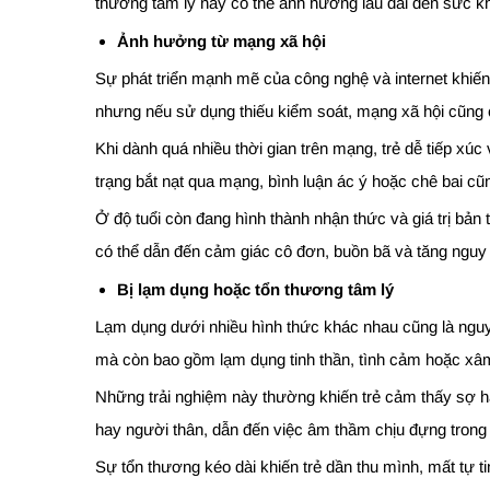
thương tâm lý này có thể ảnh hưởng lâu dài đến sức khỏ
Ảnh hưởng từ mạng xã hội
Sự phát triển mạnh mẽ của công nghệ và internet khiến t
nhưng nếu sử dụng thiếu kiểm soát, mạng xã hội cũng c
Khi dành quá nhiều thời gian trên mạng, trẻ dễ tiếp xúc
trạng bắt nạt qua mạng, bình luận ác ý hoặc chê bai cũn
Ở độ tuổi còn đang hình thành nhận thức và giá trị bản
có thể dẫn đến cảm giác cô đơn, buồn bã và tăng nguy 
Bị lạm dụng hoặc tổn thương tâm lý
Lạm dụng dưới nhiều hình thức khác nhau cũng là nguyê
mà còn bao gồm lạm dụng tinh thần, tình cảm hoặc xâm
Những trải nghiệm này thường khiến trẻ cảm thấy sợ hã
hay người thân, dẫn đến việc âm thầm chịu đựng trong t
Sự tổn thương kéo dài khiến trẻ dần thu mình, mất tự 