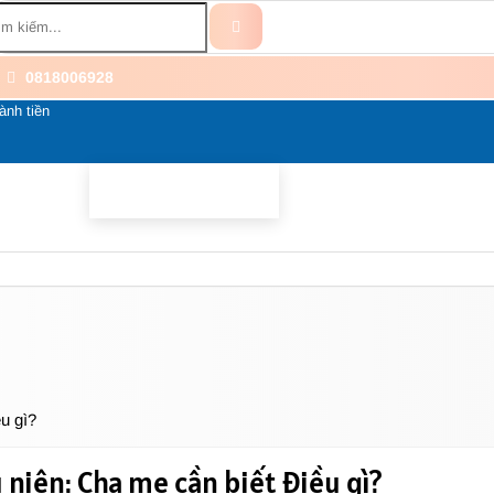
0818006928
ành tiền
BỔ SUNG
BỆNH THẦN KINH
THÀNH PHẦN
LI
ều gì?
 niên: Cha mẹ cần biết điều gì?