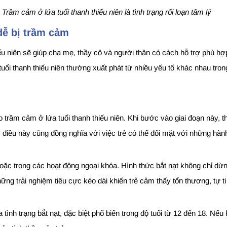
Trầm cảm ở lứa tuổi thanh thiếu niên là tình trạng rối loạn tâm lý
dễ bị trầm cảm
u niên sẽ giúp cha mẹ, thầy cô và người thân có cách hỗ trợ phù hợp,
tuổi thanh thiếu niên thường xuất phát từ nhiều yếu tố khác nhau tr
ào trầm cảm ở lứa tuổi thanh thiếu niên. Khi bước vào giai đoạn này, 
, điều này cũng đồng nghĩa với việc trẻ có thể đối mặt với những hà
c hoặc trong các hoạt động ngoại khóa. Hình thức bắt nạt không chỉ d
hững trải nghiệm tiêu cực kéo dài khiến trẻ cảm thấy tổn thương, tự t
tình trạng bắt nạt, đặc biệt phổ biến trong độ tuổi từ 12 đến 18. Nếu