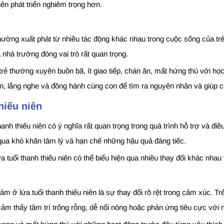
iên phát triển nghiêm trọng hơn.
thường xuất phát từ nhiều tác động khác nhau trong cuộc sống của tr
à nhà trường đóng vai trò rất quan trọng.
ẻ thường xuyên buồn bã, ít giao tiếp, chán ăn, mất hứng thú với học
n, lắng nghe và đồng hành cùng con để tìm ra nguyên nhân và giúp c
thiếu niên
h thiếu niên có ý nghĩa rất quan trọng trong quá trình hỗ trợ và điều 
qua khó khăn tâm lý và hạn chế những hậu quả đáng tiếc.
tuổi thanh thiếu niên có thể biểu hiện qua nhiều thay đổi khác nhau
m ở lứa tuổi thanh thiếu niên là sự thay đổi rõ rệt trong cảm xúc. T
ảm thấy tâm trí trống rỗng, dễ nổi nóng hoặc phản ứng tiêu cực với 