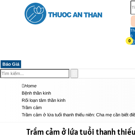
Th
0
0
TRANG CHỦ
THUỐC HỆ THẦN KINH
THỰC PHẨM 
Báo Giá
Home
Bệnh thần kinh
Rối loạn tâm thần kinh
Trầm cảm
Trầm cảm ở lứa tuổi thanh thiếu niên: Cha mẹ cần biết đi
Trầm cảm ở lứa tuổi thanh thiếu