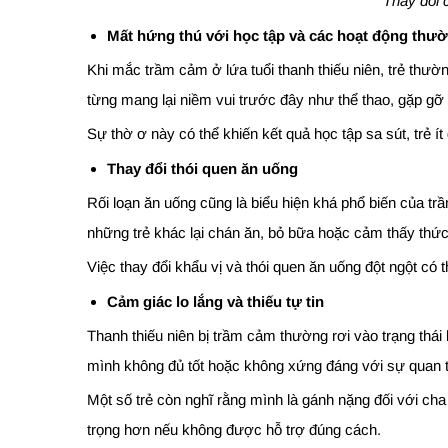
Thay đổi 
Mất hứng thú với học tập và các hoạt động thư
Khi mắc trầm cảm ở lứa tuổi thanh thiếu niên, trẻ thư
từng mang lại niềm vui trước đây như thể thao, gặp gỡ
Sự thờ ơ này có thể khiến kết quả học tập sa sút, trẻ í
Thay đổi thói quen ăn uống
Rối loạn ăn uống cũng là biểu hiện khá phổ biến của tr
những trẻ khác lại chán ăn, bỏ bữa hoặc cảm thấy thứ
Việc thay đổi khẩu vị và thói quen ăn uống đột ngột có
Cảm giác lo lắng và thiếu tự tin
Thanh thiếu niên bị trầm cảm thường rơi vào trạng thái
mình không đủ tốt hoặc không xứng đáng với sự quan t
Một số trẻ còn nghĩ rằng mình là gánh nặng đối với ch
trọng hơn nếu không được hỗ trợ đúng cách.