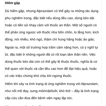
Hiếm gặp
Dù hiếm gặp, nhưng Alprazolam có thể gây ra những tác dụng
phụ nghiêm trọng, đặc biệt nếu dùng liều cao, dùng kéo dài
hoặc có tiền sử nhạy cảm với thuốc an thần. Một số người có
thể phản ứng ngược với thuốc như bồn chồn, lo lắng hơn, kích
động, nói nhiều, khó ngủ, thậm chí hung hăng hoặc ảo giác.
Ngoài ra, một số trường hợp trầm cảm nặng hơn, có ý nghĩ tự
tử, đặc biệt ở những người đã có rối loạn tâm thần nền. Việc
dùng thuốc kéo dài còn có thể gây lệ thuộc thuốc, nghĩa là cơ
thể quen với thuốc và cần liều cao hơn để đạt hiệu quả, hoặc
có các triệu chứng khó chịu khi ngừng thuốc.
Hiếm khi xảy ra tình trạng dị ứng nghiêm trọng với Alprazolam,
như nổi mề đay, sưng môi/mặt/lưỡi, khó thở – đây là tình trạng
cấp cứu cần đưa đến bệnh viện ngay lập tức.