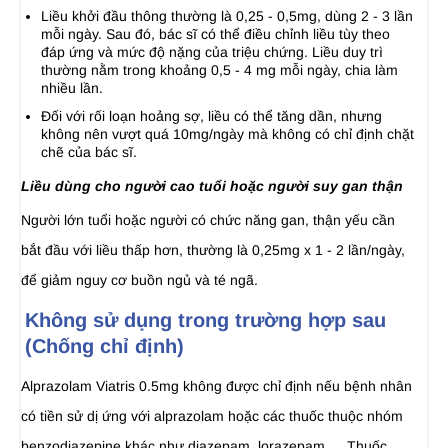
Liều khởi đầu thông thường là 0,25 - 0,5mg, dùng 2 - 3 lần
mỗi ngày. Sau đó, bác sĩ có thể điều chỉnh liều tùy theo
đáp ứng và mức độ nặng của triệu chứng. Liều duy trì
thường nằm trong khoảng 0,5 - 4 mg mỗi ngày, chia làm
nhiều lần.
Đối với rối loạn hoảng sợ, liều có thể tăng dần, nhưng
không nên vượt quá 10mg/ngày mà không có chỉ định chặt
chẽ của bác sĩ.
Liều dùng cho người cao tuổi hoặc người suy gan thận
Người lớn tuổi hoặc người có chức năng gan, thận yếu cần
bắt đầu với liều thấp hơn, thường là 0,25mg x 1 - 2 lần/ngày,
để giảm nguy cơ buồn ngủ và té ngã.
Không sử dụng trong trường hợp sau
(Chống chỉ định)
Alprazolam Viatris 0.5mg không được chỉ định nếu bệnh nhân
có tiền sử dị ứng với alprazolam hoặc các thuốc thuộc nhóm
benzodiazepine khác như diazepam, lorazepam,… Thuốc