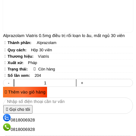
Alprazolam Viatris 0.5mg điều trị rối loạn lo âu, mất ngủ 30 viên
Thành phần:
Alprazolam
Quy cách:
Hộp 30 viên
Thương hiệu:
Viatris
Xuất xứ:
Pháp
Trạng thái:
Còn hàng
Số lần xem:
204
-
+
Thêm vào giỏ hàng
Gọi cho tôi
0818006928
0818006928