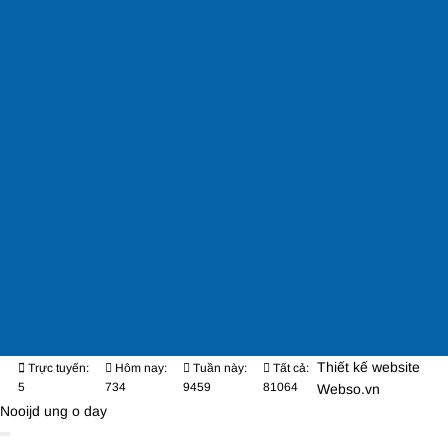
Thiết kế website
Trực tuyến:
Hôm nay:
Tuần này:
Tất cả:
5
734
9459
81064
Webso.vn
Nooijd ung o day