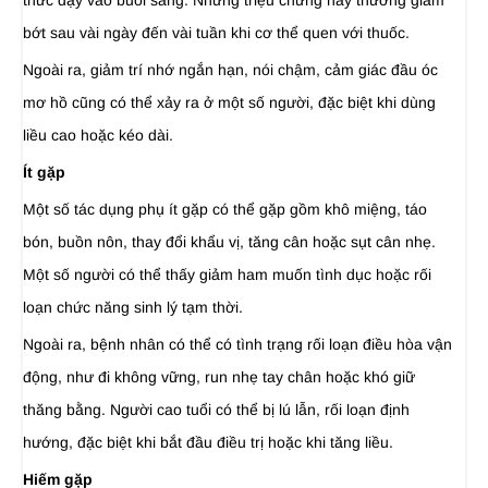
thức dậy vào buổi sáng. Những triệu chứng này thường giảm
bớt sau vài ngày đến vài tuần khi cơ thể quen với thuốc.
Ngoài ra, giảm trí nhớ ngắn hạn, nói chậm, cảm giác đầu óc
mơ hồ cũng có thể xảy ra ở một số người, đặc biệt khi dùng
liều cao hoặc kéo dài.
Ít gặp
Một số tác dụng phụ ít gặp có thể gặp gồm khô miệng, táo
bón, buồn nôn, thay đổi khẩu vị, tăng cân hoặc sụt cân nhẹ.
Một số người có thể thấy giảm ham muốn tình dục hoặc rối
loạn chức năng sinh lý tạm thời.
Ngoài ra, bệnh nhân có thể có tình trạng rối loạn điều hòa vận
động, như đi không vững, run nhẹ tay chân hoặc khó giữ
thăng bằng. Người cao tuổi có thể bị lú lẫn, rối loạn định
hướng, đặc biệt khi bắt đầu điều trị hoặc khi tăng liều.
Hiếm gặp