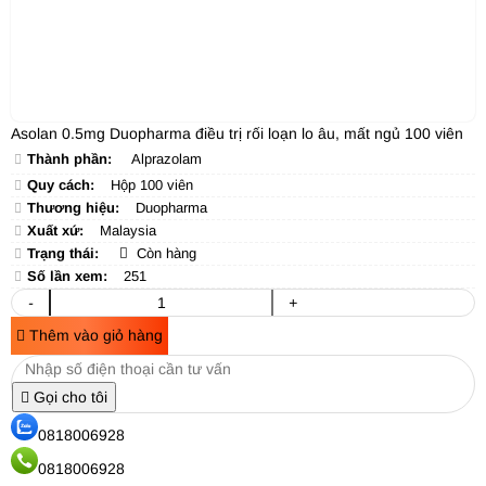
Asolan 0.5mg Duopharma điều trị rối loạn lo âu, mất ngủ 100 viên
Thành phần:
Alprazolam
Quy cách:
Hộp 100 viên
Thương hiệu:
Duopharma
Xuất xứ:
Malaysia
Trạng thái:
Còn hàng
Số lần xem:
251
-
+
Thêm vào giỏ hàng
Gọi cho tôi
0818006928
0818006928