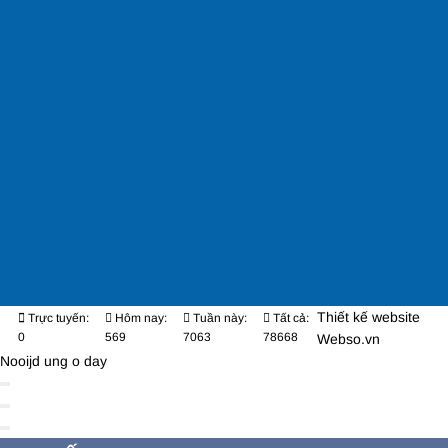
Thiết kế website
Trực tuyến:
Hôm nay:
Tuần này:
Tất cả:
0
569
7063
78668
Webso.vn
Nooijd ung o day