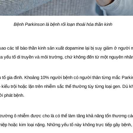
Bệnh Parkinson là bệnh rối loạn thoái hóa thần kinh
sao các tế bào thần kinh sản xuất dopamine lại bị suy giảm ở người
ữa yếu tố di truyền và môi trường, chứ không đến từ một nguyên nhân
u tố gia đình. Khoảng 10% người bệnh có người thân từng mắc Parkins
o kiểu trội hoặc lặn trên nhiễm sắc thể thường tùy từng loại gen. Dù 
i phát bệnh.
 trường ô nhiễm được cho là có thể làm tăng khả năng tổn thương cá
iệp hoặc kim loại nặng. Những yếu tố này không trực tiếp gây bệnh,