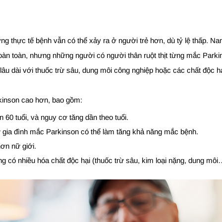
ưng thực tế bệnh vẫn có thể xảy ra ở người trẻ hơn, dù tỷ lệ thấp. 
àn toàn, nhưng những người có người thân ruột thịt từng mắc Park
 lâu dài với thuốc trừ sâu, dung môi công nghiệp hoặc các chất độc h
rkinson cao hơn, bao gồm:
 60 tuổi, và nguy cơ tăng dần theo tuổi.
sử gia đình mắc Parkinson có thể làm tăng khả năng mắc bệnh.
ơn nữ giới.
g có nhiều hóa chất độc hại (thuốc trừ sâu, kim loại nặng, dung môi