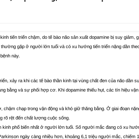
n kinh tiến triển chậm, do tế bào não sản xuất dopamine bị suy giảm,
hường gặp ở người lớn tuổi và có xu hướng tiến triển nặng dần theo 
ề bệnh này.
triển, xảy ra khi các tế bào thần kinh tại vùng chất đen của não dần 
thăng bằng và sự phối hợp cơ. Khi dopamine thiếu hụt, các tín hiệu v
ơ, chậm chạp trong vận động và khó giữ thăng bằng. Ở giai đoạn nặn
g rõ rệt đến chất lượng cuộc sống.
n kinh phổ biến nhất ở người lớn tuổi. Số người mắc đang có xu hướng
rkinson ngày càng nhiều hơn, khoảng 6,1 triệu người mắc, chiếm 1%