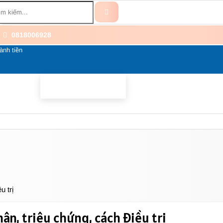
0818006928
ành tiền
BỔ SUNG
BỆNH THẦN KINH
THÀNH PHẦN
LI
u trị
ân, triệu chứng, cách điều trị