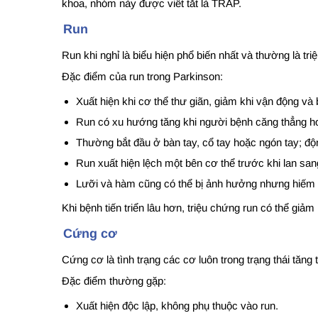
khoa, nhóm này được viết tắt là TRAP.
Run
Run khi nghỉ là biểu hiện phổ biến nhất và thường là tr
Đặc điểm của run trong Parkinson:
Xuất hiện khi cơ thể thư giãn, giảm khi vận động và 
Run có xu hướng tăng khi người bệnh căng thẳng h
Thường bắt đầu ở bàn tay, cổ tay hoặc ngón tay; động
Run xuất hiện lệch một bên cơ thể trước khi lan sang
Lưỡi và hàm cũng có thể bị ảnh hưởng nhưng hiếm khi
Khi bệnh tiến triển lâu hơn, triệu chứng run có thể giả
Cứng cơ
Cứng cơ là tình trạng các cơ luôn trong trạng thái tăng
Đặc điểm thường gặp:
Xuất hiện độc lập, không phụ thuộc vào run.