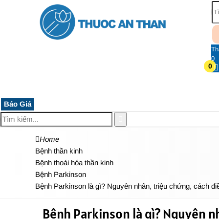
Th
0
0
TRANG CHỦ
THUỐC HỆ THẦN KINH
THỰC PHẨM 
Báo Giá
Home
Bệnh thần kinh
Bệnh thoái hóa thần kinh
Bệnh Parkinson
Bệnh Parkinson là gì? Nguyên nhân, triệu chứng, cách điề
Bệnh Parkinson là gì? Nguyên nh