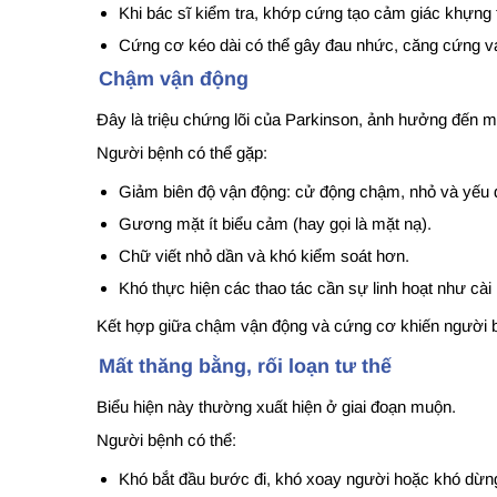
Khi bác sĩ kiểm tra, khớp cứng tạo cảm giác khựng 
Cứng cơ kéo dài có thể gây đau nhức, căng cứng va
Chậm vận động
Đây là triệu chứng lõi của Parkinson, ảnh hưởng đến m
Người bệnh có thể gặp:
Giảm biên độ vận động: cử động chậm, nhỏ và yếu 
Gương mặt ít biểu cảm (hay gọi là mặt nạ).
Chữ viết nhỏ dần và khó kiểm soát hơn.
Khó thực hiện các thao tác cần sự linh hoạt như cài 
Kết hợp giữa chậm vận động và cứng cơ khiến người bệ
Mất thăng bằng, rối loạn tư thế
Biểu hiện này thường xuất hiện ở giai đoạn muộn.
Người bệnh có thể:
Khó bắt đầu bước đi, khó xoay người hoặc khó dừng 