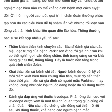
trên đánh giá lâm sàng, bởi đến thời điểm này vẫn chưa có xét
nghiệm đặc hiệu nào có thể khẳng định bệnh một cách tuyệt
đối. Ở nhóm người cao tuổi, quá trình chẩn đoán thường phức
tạp hơn do các biểu hiện dễ bị nhầm lẫn với những rối loạn vận
động và thần kinh khác liên quan đến lão hóa. Thông thường,
bác sĩ sẽ kết hợp nhiều yếu tố sau:
Thăm khám thần kinh chuyên sâu: Bác sĩ đánh giá các dấu
hiệu đặc trưng của bệnh Parkinson ở người già như run khi
cơ thể nghỉ ngơi, vận động chậm, tình trạng cứng cơ và khả
năng giữ tư thế, thăng bằng. Đây là bước nền tảng trong
quá trình chẩn đoán.
Khai thác tiền sử bệnh chi tiết: Người bệnh được hỏi kỹ về
thời điểm xuất hiện triệu chứng đầu tiên, mức độ tiến triển
theo thời gian, tiền sử gia đình có người mắc Parkinson hay
không, cũng như các loại thuốc đang hoặc đã sử dụng trước
đó.
Đánh giá đáp ứng với thuốc levodopa: Phản ứng tích cực với
levodopa được xem là một tiêu chí quan trọng giúp củng cố
chẩn đoán. Nếu các triệu chứng vận động cải thiện rõ rệt
sau khi dùng thuốc, khả năng cao người bệnh mắc