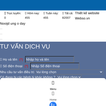
Thiết kế website
Trực tuyến:
Hôm nay:
Tuần này:
Tất cả:
0
455
455
82007
Webso.vn
Nooijd ung o day
TƯ VẤN DỊCH VỤ
Họ và tên
(*)
Số điện thoại
(*)
Nhu cầu tư vấn điều trị
Có đang bị các bệnh lý khác không ?
Đăng ký tư vấn
Menu
ĐĂNG KÝ TƯ VẤN
Họ và tên
(*)
Home
Số điện thoại
(*)