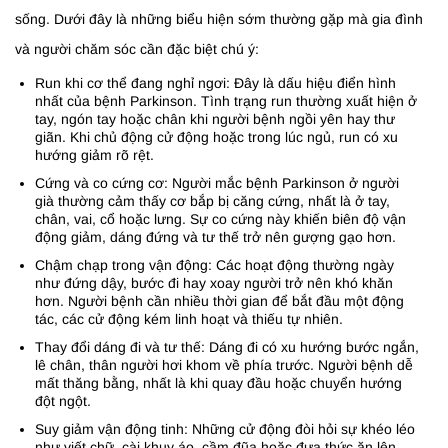
sống. Dưới đây là những biểu hiện sớm thường gặp mà gia đình
và người chăm sóc cần đặc biệt chú ý:
Run khi cơ thể đang nghỉ ngơi: Đây là dấu hiệu điển hình
nhất của bệnh Parkinson. Tình trạng run thường xuất hiện ở
tay, ngón tay hoặc chân khi người bệnh ngồi yên hay thư
giãn. Khi chủ động cử động hoặc trong lúc ngủ, run có xu
hướng giảm rõ rệt.
Cứng và co cứng cơ: Người mắc bệnh Parkinson ở người
già thường cảm thấy cơ bắp bị căng cứng, nhất là ở tay,
chân, vai, cổ hoặc lưng. Sự co cứng này khiến biên độ vận
động giảm, dáng đứng và tư thế trở nên gượng gạo hơn.
Chậm chạp trong vận động: Các hoạt động thường ngày
như đứng dậy, bước đi hay xoay người trở nên khó khăn
hơn. Người bệnh cần nhiều thời gian để bắt đầu một động
tác, các cử động kém linh hoạt và thiếu tự nhiên.
Thay đổi dáng đi và tư thế: Dáng đi có xu hướng bước ngắn,
lê chân, thân người hơi khom về phía trước. Người bệnh dễ
mất thăng bằng, nhất là khi quay đầu hoặc chuyển hướng
đột ngột.
Suy giảm vận động tinh: Những cử động đòi hỏi sự khéo léo
như viết chữ, cài khuy áo, cầm đũa hoặc đưa thức ăn lên