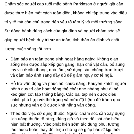
Chăm sóc người cao tuổi mắc bệnh Parkinson ở người già cần
được thực hiện một cách toàn diện, không chỉ tập trung vào điều
trị y tế mà còn chú trọng đến yếu tố tâm lý và môi trường sống.
Sự đồng hành đúng cách của gia đình và người chăm sóc sẽ
giúp người bệnh duy trì sự an toàn, tinh thần ổn định và chất
lượng cuộc sống tốt hơn.
Đảm bảo an toàn trong sinh hoạt hằng ngày: Không gian
sống nên được sắp xếp gọn gàng, hạn chế vật cản, bổ sung
tay vịn ở cầu thang, nhà tắm, sử dụng sàn chống trơn trượt
và đảm bảo ánh sáng đầy đủ để giảm nguy cơ té ngã.
Hỗ trợ vận động và phục hồi chức năng: Khuyến khích người
bệnh duy trì các hoạt động thể chất nhẹ nhàng như đi bộ,
kéo giãn cơ, tập thăng bằng. Các bài tập nên được điều
chỉnh phù hợp với thể trạng và mức độ bệnh để tránh quá
sức nhưng vẫn giữ được khả năng vận động.
Theo dõi việc sử dụng thuốc: Người chăm sóc cần xây dựng
lịch uống thuốc rõ ràng, đúng giờ và theo dõi sát các biểu
hiện bất thường. Việc phát hiện sớm tác dụng phụ, tương
tác thuốc hoặc thay đổi triệu chứng sẽ giúp bác sĩ kịp thời