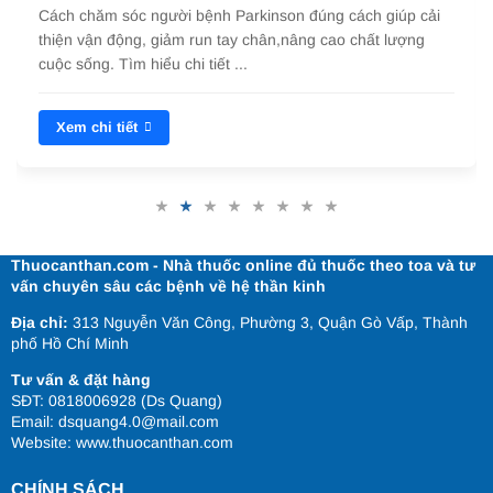
Cách chăm sóc người bệnh Parkinson đúng cách giúp cải
thiện vận động, giảm run tay chân,nâng cao chất lượng
cuộc sống. Tìm hiểu chi tiết ...
Xem chi tiết
Thuocanthan.com - Nhà thuốc online đủ thuốc theo toa và tư
vấn chuyên sâu các bệnh về hệ thần kinh
Địa chỉ:
313 Nguyễn Văn Công, Phường 3, Quận Gò Vấp, Thành
phố Hồ Chí Minh
Tư vấn & đặt hàng
SĐT: 0818006928 (Ds Quang)
Email: dsquang4.0@mail.com
Website:
www.thuocanthan.com
CHÍNH SÁCH