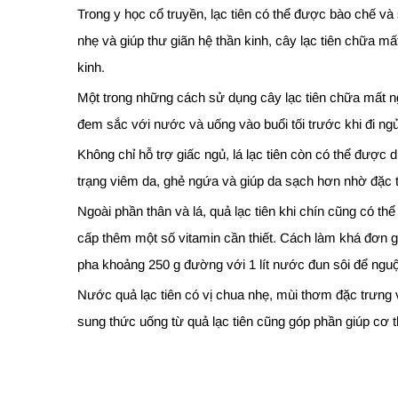
Trong y học cổ truyền, lạc tiên có thể được bào chế v
nhẹ và giúp thư giãn hệ thần kinh, cây lạc tiên chữa m
kinh.
Một trong những cách sử dụng cây lạc tiên chữa mất n
đem sắc với nước và uống vào buổi tối trước khi đi ngủ
Không chỉ hỗ trợ giấc ngủ, lá lạc tiên còn có thể được
trạng viêm da, ghẻ ngứa và giúp da sạch hơn nhờ đặc t
Ngoài phần thân và lá, quả lạc tiên khi chín cũng có t
cấp thêm một số vitamin cần thiết. Cách làm khá đơn giả
pha khoảng 250 g đường với 1 lít nước đun sôi để nguộ
Nước quả lạc tiên có vị chua nhẹ, mùi thơm đặc trưng v
sung thức uống từ quả lạc tiên cũng góp phần giúp cơ t