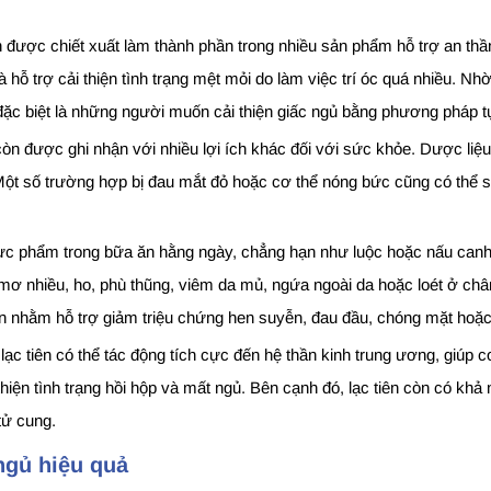
còn được chiết xuất làm thành phần trong nhiều sản phẩm hỗ trợ an th
 hỗ trợ cải thiện tình trạng mệt mỏi do làm việc trí óc quá nhiều. Nh
c biệt là những người muốn cải thiện giấc ngủ bằng phương pháp t
n còn được ghi nhận với nhiều lợi ích khác đối với sức khỏe. Dược li
. Một số trường hợp bị đau mắt đỏ hoặc cơ thể nóng bức cũng có thể s
hực phẩm trong bữa ăn hằng ngày, chẳng hạn như luộc hoặc nấu canh
 mơ nhiều, ho, phù thũng, viêm da mủ, ngứa ngoài da hoặc loét ở ch
an nhằm hỗ trợ giảm triệu chứng hen suyễn, đau đầu, chóng mặt hoặc
lạc tiên có thể tác động tích cực đến hệ thần kinh trung ương, giúp 
thiện tình trạng hồi hộp và mất ngủ. Bên cạnh đó, lạc tiên còn có khả
tử cung.
ngủ hiệu quả