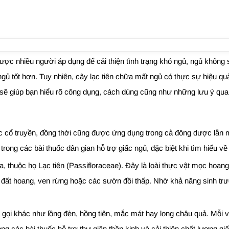
ợc nhiều người áp dụng để cải thiện tình trạng khó ngủ, ngủ không sâ
 ngủ tốt hơn. Tuy nhiên, cây lạc tiên chữa mất ngủ có thực sự hiệu 
y sẽ giúp bạn hiểu rõ công dụng, cách dùng cũng như những lưu ý qua
 học cổ truyền, đồng thời cũng được ứng dụng trong cả đông dược lẫn
rong các bài thuốc dân gian hỗ trợ giấc ngủ, đặc biệt khi tìm hiểu về
ida, thuộc họ Lạc tiên (Passifloraceae). Đây là loài thực vật mọc hoan
đất hoang, ven rừng hoặc các sườn đồi thấp. Nhờ khả năng sinh trưở
ên gọi khác như lồng đèn, hồng tiên, mắc mát hay long châu quả. Mỗi 
g các bài thuốc hỗ trợ thư giãn thần kinh và cải thiện chất lượng gi