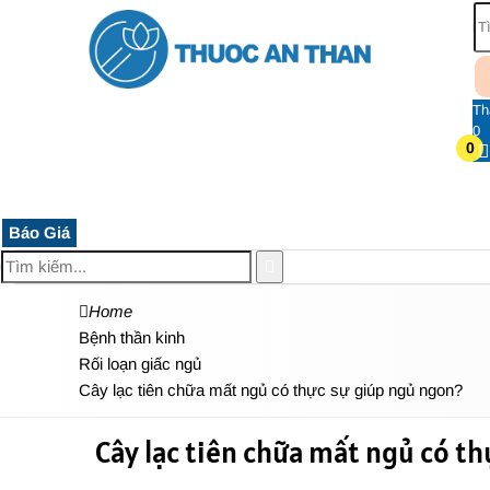
Th
0
0
TRANG CHỦ
THUỐC HỆ THẦN KINH
THỰC PHẨM 
Báo Giá
Home
Bệnh thần kinh
Rối loạn giấc ngủ
Cây lạc tiên chữa mất ngủ có thực sự giúp ngủ ngon?
Cây lạc tiên chữa mất ngủ có th