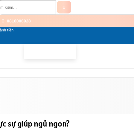
0818006928
ành tiền
BỔ SUNG
BỆNH THẦN KINH
THÀNH PHẦN
LI
ực sự giúp ngủ ngon?