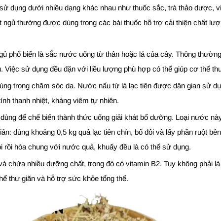
à sử dụng dưới nhiều dạng khác nhau như thuốc sắc, trà thảo dược, v
ất ngủ thường được dùng trong các bài thuốc hỗ trợ cải thiện chất lư
gủ phổ biến là sắc nước uống từ thân hoặc lá của cây. Thông thườn
. Việc sử dụng đều đặn với liều lượng phù hợp có thể giúp cơ thể th
 dùng trong chăm sóc da. Nước nấu từ lá lạc tiên được dân gian sử d
ính thanh nhiệt, kháng viêm tự nhiên.
hể dùng để chế biến thành thức uống giải khát bổ dưỡng. Loại nước nà
n: dùng khoảng 0,5 kg quả lạc tiên chín, bổ đôi và lấy phần ruột bên 
i rồi hòa chung với nước quả, khuấy đều là có thể sử dụng.
à chứa nhiều dưỡng chất, trong đó có vitamin B2. Tuy không phải là 
hể thư giãn và hỗ trợ sức khỏe tổng thể.