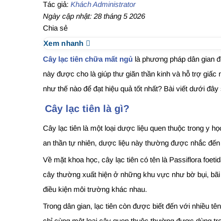
Tác giả:
Khách Administrator
Ngày cập nhật: 28 tháng 5 2026
Chia sẻ
Xem nhanh
Cây lạc tiên chữa mất ngủ
là phương pháp dân gian đư
này được cho là giúp thư giãn thần kinh và hỗ trợ giấc
như thế nào để đạt hiệu quả tốt nhất? Bài viết dưới đâ
Cây lạc tiên là gì?
Cây lạc tiên là một loại dược liệu quen thuộc trong y
an thần tự nhiên, dược liệu này thường được nhắc đến t
Về mặt khoa học, cây lạc tiên có tên là Passiflora foet
cây thường xuất hiện ở những khu vực như bờ bụi, bãi 
điều kiện môi trường khác nhau.
Trong dân gian, lạc tiên còn được biết đến với nhiều t
chỉ cùng một loại cây quen thuộc thường được dùng tron