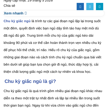
Ngày cập nhật: 29 tháng 5 2026
Chia sẻ
Xem nhanh
Chu kỳ giấc ngủ
là trình tự các giai đoạn ngủ lặp lại trong suốt
một đêm, quyết định việc bạn ngủ dậy tỉnh táo hay mệt mỏi dù
đã ngủ đủ giờ. Trung bình mỗi chu kỳ của giấc ngủ kéo dài
khoảng 90 phút và cơ thể cần hoàn thành trọn vẹn nhiều chu kỳ
để phục hồi thể chất, trí não. Hiểu rõ chu kỳ của giấc ngủ, gồm
những giai đoạn nào và cách tính chu kỳ ngủ chuẩn qua bài viết
bên dưới sẽ giúp bạn lựa chọn giờ đi ngủ, thức dậy hợp lý, cải
thiện chất lượng giấc ngủ một cách tự nhiên và khoa học.
Chu kỳ giấc ngủ là gì?
Chu kỳ giấc ngủ là quá trình gồm nhiều giai đoạn ngủ khác nhau
diễn ra theo một trật tự nhất định và lặp lại nhiều lần trong suốt
thời gian bạn ngủ. Ngay từ khi vừa chìm vào giấc ngủ cho đến