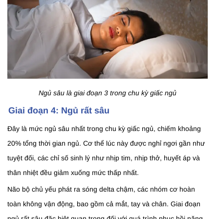
Ngủ sâu là giai đoạn 3 trong chu kỳ giấc ngủ
Giai đoạn 4: Ngủ rất sâu
Đây là mức ngủ sâu nhất trong chu kỳ giấc ngủ, chiếm khoảng
20% tổng thời gian ngủ. Cơ thể lúc này được nghỉ ngơi gần như
tuyệt đối, các chỉ số sinh lý như nhịp tim, nhịp thở, huyết áp và
thân nhiệt đều giảm xuống mức thấp nhất.
Não bộ chủ yếu phát ra sóng delta chậm, các nhóm cơ hoàn
toàn không vận động, bao gồm cả mắt, tay và chân. Giai đoạn
ngủ rất sâu đặc biệt quan trọng đối với quá trình phục hồi năng