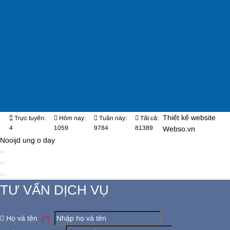
Thiết kế website
Trực tuyến:
Hôm nay:
Tuần này:
Tất cả:
4
1059
9784
81389
Webso.vn
Nooijd ung o day
TƯ VẤN DỊCH VỤ
Họ và tên
(*)