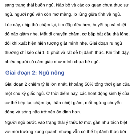
sang trạng thái buồn ngủ. Não bộ và các cơ quan chưa thực sự
ngủ, người ngủ vẫn còn mơ màng, lơ lửng giữa tỉnh và ngủ.
Lúc này, nhịp thở chậm lại, tim đập đều hơn, huyết áp và nhiệt
độ não giảm nhẹ. Mắt di chuyển chậm, cơ bắp bắt đầu thả lỏng,
đôi khi xuất hiện hiện tượng giật mình nhẹ. Giai đoạn ru ngủ
thường chỉ kéo dài 1–5 phút và rất dễ bị đánh thức. Khi tỉnh dậy,
nhiều người có cảm giác như mình chưa hề ngủ.
Giai đoạn 2: Ngủ nông
Giai đoạn 2 chiếm tỷ lệ lớn nhất, khoảng 50% tổng thời gian của
một chu kỳ giấc ngủ. Ở thời điểm này, các hoạt động sinh lý của
cơ thể tiếp tục chậm lại, thân nhiệt giảm, mắt ngừng chuyển
động và sóng não trở nên ổn định hơn.
Người ngủ bước vào trạng thái ý thức lơ mơ, gần như tách biệt
với môi trường xung quanh nhưng vẫn có thể bị đánh thức bởi