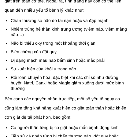
giật trên toàn cơ thể. Ngoài ra, tình trạng này còn có thể liên
quan đến nhiều yếu tố bệnh lý khác như:
Chấn thương sọ não do tai nạn hoặc va đập mạnh
Nhiễm trùng hệ thần kinh trung ương (viêm não, viêm màng
não…)
Não bị thiếu oxy trong một khoảng thời gian
Biến chứng của đột quỵ
Dị dạng mạch máu não bẩm sinh hoặc mắc phải
Sự xuất hiện của khối u trong não
Rối loạn chuyển hóa, đặc biệt khi các chỉ số như đường
huyết, Natri, Canxi hoặc Magie giảm xuống dưới mức bình
thường
Bên cạnh các nguyên nhân trực tiếp, một số yếu tố nguy cơ
cũng làm tăng khả năng xuất hiện co giật toàn thân hoặc khiến
cơn giật dễ tái phát hơn, bao gồm:
Có người thân từng bị co giật hoặc mắc bệnh động kinh
Tiền sử cá nhân từng bị chấn thương não, đột quỵ hoặc