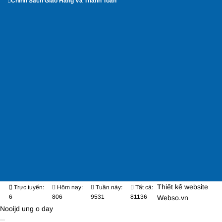
Chính Sách Giao Hàng Và Thanh Toán
Thiết kế website
Trực tuyến:
Hôm nay:
Tuần này:
Tất cả:
6
806
9531
81136
Webso.vn
Nooijd ung o day