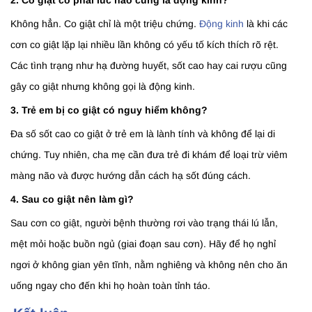
2. Co giật có phải lúc nào cũng là động kinh?
Không hẳn. Co giật chỉ là một triệu chứng.
Động kinh
là khi các
cơn co giật lặp lại nhiều lần không có yếu tố kích thích rõ rệt.
Các tình trạng như hạ đường huyết, sốt cao hay cai rượu cũng
gây co giật nhưng không gọi là động kinh.
3. Trẻ em bị co giật có nguy hiểm không?
Đa số sốt cao co giật ở trẻ em là lành tính và không để lại di
chứng. Tuy nhiên, cha mẹ cần đưa trẻ đi khám để loại trừ viêm
màng não và được hướng dẫn cách hạ sốt đúng cách.
4. Sau co giật nên làm gì?
Sau cơn co giật, người bệnh thường rơi vào trạng thái lú lẫn,
mệt mỏi hoặc buồn ngủ (giai đoạn sau cơn). Hãy để họ nghỉ
ngơi ở không gian yên tĩnh, nằm nghiêng và không nên cho ăn
uống ngay cho đến khi họ hoàn toàn tỉnh táo.