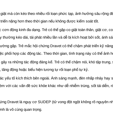
giật mà còn kéo theo nhiều rối loạn phức tạp, ảnh hưởng sâu rộng đế
triển nặng hơn theo thời gian nếu không được kiểm soát tốt.
 cơn động kinh đa dạng. Trẻ có thể gặp co giật toàn thân, giật cơ, 
thường kéo dài, tái phát nhiều lần và dễ bị kích hoạt bởi sốt, ánh s
hường gặp. Trẻ mắc hội chứng Dravet có thể chậm phát triển kỹ năng
iệc phối hợp các động tác. Theo thời gian, tình trạng này có thể ảnh 
gây ra những tác động đáng kể. Trẻ có thể chậm nói, khó tập trung,
, tăng động hoặc biểu hiện tương tự rối loạn phổ tự kỷ.
 yếu tố kích thích bên ngoài. Ánh sáng mạnh, đèn nhấp nháy hay sự
kèm với các vấn đề sức khỏe khác như dễ nhiễm trùng, sốt tái diễn, r
ứng Dravet là nguy cơ SUDEP (tử vong đột ngột không rõ nguyên nhâ
ệnh là vô cùng quan trọng.