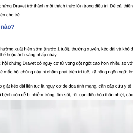
hứng Dravet trở thành một thách thức lớn trong điều trị. Để cải thiệ
iện cho trẻ.
 nào?
t thường xuất hiện sớm (trước 1 tuổi), thường xuyên, kéo dài và khó
ơ thể hoặc ánh sáng nhấp nháy.
i chứng Dravet có nguy cơ tử vong đột ngột cao hơn nhiều so với cá
mắc hội chứng này bị chậm phát triển trí tuệ, kỹ năng ngôn ngữ, lời 
o giật kéo dài liên tục là nguy cơ đe dọa tính mạng, cần cấp cứu y tế
 bệnh còn dễ bị nhiễm trùng, ốm sốt, rối loạn điều hòa thân nhiệt, 