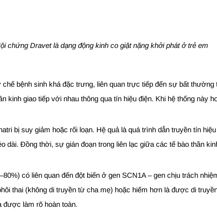
ội chứng Dravet là dạng động kinh co giật nặng khởi phát ở trẻ em
chế bệnh sinh khá đặc trưng, liên quan trực tiếp đến sự bất thường 
 kinh giao tiếp với nhau thông qua tín hiệu điện. Khi hệ thống này ho
ri bị suy giảm hoặc rối loạn. Hệ quả là quá trình dẫn truyền tín hiệu
o dài. Đồng thời, sự gián đoạn trong liên lạc giữa các tế bào thần 
80%) có liên quan đến đột biến ở gen SCN1A – gen chịu trách nhiệm
 phôi thai (không di truyền từ cha mẹ) hoặc hiếm hơn là được di truy
a được làm rõ hoàn toàn.