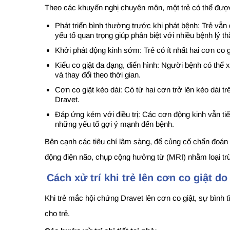
Theo các khuyến nghị chuyên môn, một trẻ có thể được 
Phát triển bình thường trước khi phát bệnh: Trẻ vẫn 
yếu tố quan trọng giúp phân biệt với nhiều bệnh lý t
Khởi phát động kinh sớm: Trẻ có ít nhất hai cơn co 
Kiểu co giật đa dạng, điển hình: Người bệnh có thể 
và thay đổi theo thời gian.
Cơn co giật kéo dài: Có từ hai cơn trở lên kéo dài t
Dravet.
Đáp ứng kém với điều trị: Các cơn động kinh vẫn tiếp
những yếu tố gợi ý mạnh đến bệnh.
Bên cạnh các tiêu chí lâm sàng, để củng cố chẩn đoán 
động điện não, chụp cộng hưởng từ (MRI) nhằm loại trừ 
Cách xử trí khi trẻ lên cơn co giật d
Khi trẻ mắc hội chứng Dravet lên cơn co giật, sự bình
cho trẻ.