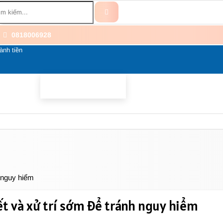
0818006928
ành tiền
BỔ SUNG
BỆNH THẦN KINH
THÀNH PHẦN
LI
h nguy hiểm
ết và xử trí sớm để tránh nguy hiểm