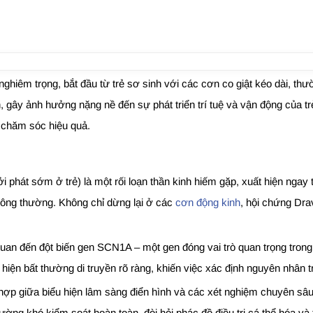
hiêm trọng, bắt đầu từ trẻ sơ sinh với các cơn co giật kéo dài, thườ
, gây ảnh hưởng nặng nề đến sự phát triển trí tuệ và vận động của tr
 chăm sóc hiệu quả.
ởi phát sớm ở trẻ) là một rối loạn thần kinh hiếm gặp, xuất hiện nga
thông thường. Không chỉ dừng lại ở các
cơn động kinh
, hội chứng Dra
an đến đột biến gen SCN1A – một gen đóng vai trò quan trọng trong h
ện bất thường di truyền rõ ràng, khiến việc xác định nguyên nhân 
ợp giữa biểu hiện lâm sàng điển hình và các xét nghiệm chuyên sâu 
ờng khó kiểm soát hoàn toàn, đòi hỏi phác đồ điều trị cá thể hóa và t