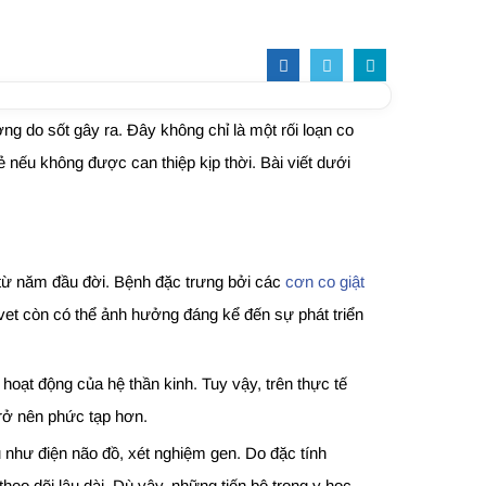
ng do sốt gây ra. Đây không chỉ là một rối loạn co
ẻ nếu không được can thiệp kịp thời. Bài viết dưới
y từ năm đầu đời. Bệnh đặc trưng bởi các
cơn co giật
vet còn có thể ảnh hưởng đáng kể đến sự phát triển
oạt động của hệ thần kinh. Tuy vậy, trên thực tế
trở nên phức tạp hơn.
như điện não đồ, xét nghiệm gen. Do đặc tính
heo dõi lâu dài. Dù vậy, những tiến bộ trong y học