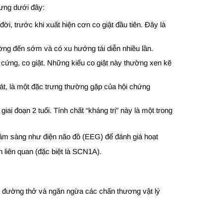
rưng dưới đây:
ời, trước khi xuất hiện cơn co giật đầu tiên. Đây là
ường đến sớm và có xu hướng tái diễn nhiều lần.
o cứng, co giật. Những kiểu co giật này thường xen kẽ
soát, là một đặc trưng thường gặp của hội chứng
ai đoạn 2 tuổi. Tính chất “kháng trị” này là một trong
lâm sàng như điện não đồ (EEG) để đánh giá hoạt
 liên quan (đặc biệt là SCN1A).
 vệ đường thở và ngăn ngừa các chấn thương vật lý