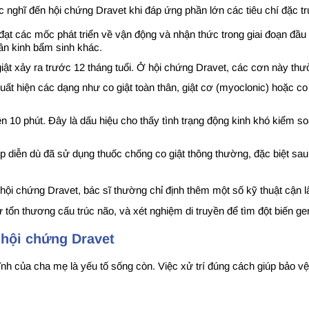
nghĩ đến hội chứng Dravet khi đáp ứng phần lớn các tiêu chí đặc t
đạt các mốc phát triển về vận động và nhận thức trong giai đoạn đầu đ
hần kinh bẩm sinh khác.
giật xảy ra trước 12 tháng tuổi. Ở hội chứng Dravet, các cơn này th
xuất hiện các dạng như co giật toàn thân, giật cơ (myoclonic) hoặc c
rên 10 phút. Đây là dấu hiệu cho thấy tình trạng động kinh khó kiểm 
 diễn dù đã sử dụng thuốc chống co giật thông thường, đặc biệt sau gi
hội chứng Dravet, bác sĩ thường chỉ định thêm một số kỹ thuật cận 
tổn thương cấu trúc não, và xét nghiệm di truyền để tìm đột biến gen
o hội chứng Dravet
 tĩnh của cha mẹ là yếu tố sống còn. Việc xử trí đúng cách giúp bảo