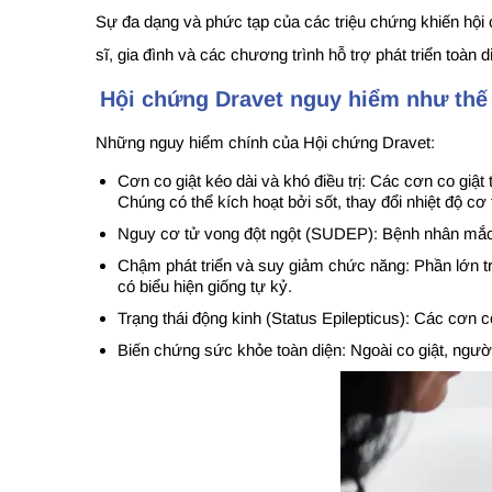
Sự đa dạng và phức tạp của các triệu chứng khiến hội c
sĩ, gia đình và các chương trình hỗ trợ phát triển toàn d
Hội chứng Dravet nguy hiểm như thế
Những nguy hiểm chính của Hội chứng Dravet:
Cơn co giật kéo dài và khó điều trị: Các cơn co giậ
Chúng có thể kích hoạt bởi sốt, thay đổi nhiệt độ c
Nguy cơ tử vong đột ngột (SUDEP): Bệnh nhân mắc hộ
Chậm phát triển và suy giảm chức năng: Phần lớn trẻ 
có biểu hiện giống tự kỷ.
Trạng thái động kinh (Status Epilepticus): Các cơn c
Biến chứng sức khỏe toàn diện: Ngoài co giật, người