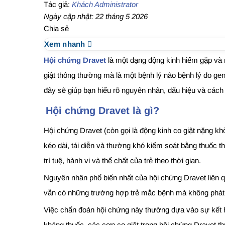
Tác giả:
Khách Administrator
Ngày cập nhật: 22 tháng 5 2026
Chia sẻ
Xem nhanh
Hội chứng Dravet
là một dạng động kinh hiếm gặp và ng
giật thông thường mà là một bệnh lý não bệnh lý do gen
đây sẽ giúp bạn hiểu rõ nguyên nhân, dấu hiệu và cách
Hội chứng Dravet là gì?
Hội chứng Dravet (còn gọi là động kinh co giật nặng kh
kéo dài, tái diễn và thường khó kiểm soát bằng thuốc 
trí tuệ, hành vi và thể chất của trẻ theo thời gian.
Nguyên nhân phổ biến nhất của hội chứng Dravet liên qu
vẫn có những trường hợp trẻ mắc bệnh mà không phát hi
Việc chẩn đoán hội chứng này thường dựa vào sự kết h
kháng thuốc, các cơn co giật trong hội chứng Dravet thư