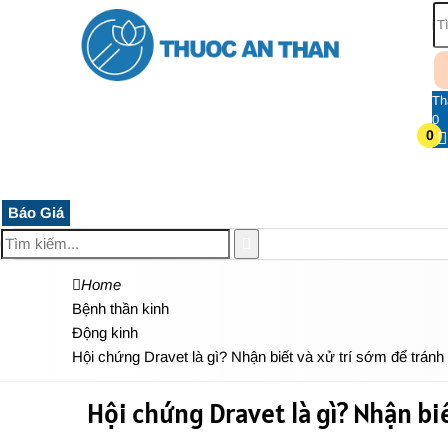
Th
0
0
TRANG CHỦ
THUỐC HỆ THẦN KINH
THỰC PHẨM 
Báo Giá
Home
Bệnh thần kinh
Động kinh
Hội chứng Dravet là gì? Nhận biết và xử trí sớm để trán
Hội chứng Dravet là gì? Nhận bi