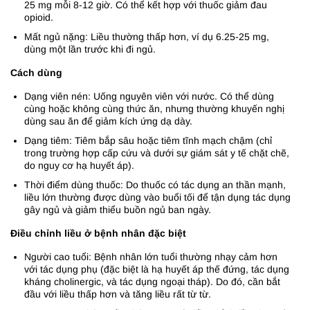
25 mg mỗi 8-12 giờ. Có thể kết hợp với thuốc giảm đau
opioid.
Mất ngủ nặng: Liều thường thấp hơn, ví dụ 6.25-25 mg,
dùng một lần trước khi đi ngủ.
Cách dùng
Dạng viên nén: Uống nguyên viên với nước. Có thể dùng
cùng hoặc không cùng thức ăn, nhưng thường khuyến nghị
dùng sau ăn để giảm kích ứng dạ dày.
Dạng tiêm: Tiêm bắp sâu hoặc tiêm tĩnh mạch chậm (chỉ
trong trường hợp cấp cứu và dưới sự giám sát y tế chặt chẽ,
do nguy cơ hạ huyết áp).
Thời điểm dùng thuốc: Do thuốc có tác dụng an thần mạnh,
liều lớn thường được dùng vào buổi tối để tận dụng tác dụng
gây ngủ và giảm thiểu buồn ngủ ban ngày.
Điều chỉnh liều ở bệnh nhân đặc biệt
Người cao tuổi: Bệnh nhân lớn tuổi thường nhạy cảm hơn
với tác dụng phụ (đặc biệt là hạ huyết áp thế đứng, tác dụng
kháng cholinergic, và tác dụng ngoại tháp). Do đó, cần bắt
đầu với liều thấp hơn và tăng liều rất từ từ.