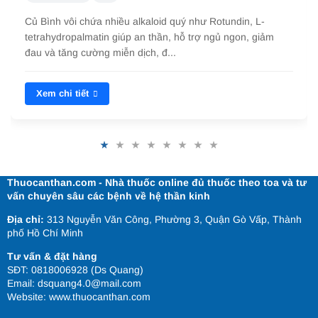
Củ Bình vôi chứa nhiều alkaloid quý như Rotundin, L-
tetrahydropalmatin giúp an thần, hỗ trợ ngủ ngon, giảm
đau và tăng cường miễn dịch, đ...
Xem chi tiết
Thuocanthan.com - Nhà thuốc online đủ thuốc theo toa và tư
vấn chuyên sâu các bệnh về hệ thần kinh
Địa chỉ:
313 Nguyễn Văn Công, Phường 3, Quận Gò Vấp, Thành
phố Hồ Chí Minh
Tư vấn & đặt hàng
SĐT: 0818006928 (Ds Quang)
Email: dsquang4.0@mail.com
Website:
www.thuocanthan.com