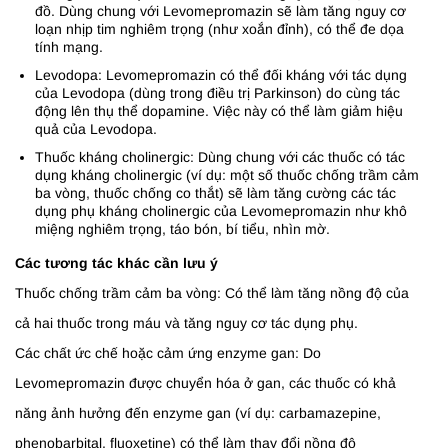
đồ. Dùng chung với Levomepromazin sẽ làm tăng nguy cơ
loạn nhịp tim nghiêm trọng (như xoắn đỉnh), có thể đe dọa
tính mạng.
Levodopa: Levomepromazin có thể đối kháng với tác dụng
của Levodopa (dùng trong điều trị Parkinson) do cùng tác
động lên thụ thể dopamine. Việc này có thể làm giảm hiệu
quả của Levodopa.
Thuốc kháng cholinergic: Dùng chung với các thuốc có tác
dụng kháng cholinergic (ví dụ: một số thuốc chống trầm cảm
ba vòng, thuốc chống co thắt) sẽ làm tăng cường các tác
dụng phụ kháng cholinergic của Levomepromazin như khô
miệng nghiêm trọng, táo bón, bí tiểu, nhìn mờ.
Các tương tác khác cần lưu ý
Thuốc chống trầm cảm ba vòng: Có thể làm tăng nồng độ của
cả hai thuốc trong máu và tăng nguy cơ tác dụng phụ.
Các chất ức chế hoặc cảm ứng enzyme gan: Do
Levomepromazin được chuyển hóa ở gan, các thuốc có khả
năng ảnh hưởng đến enzyme gan (ví dụ: carbamazepine,
phenobarbital, fluoxetine) có thể làm thay đổi nồng độ