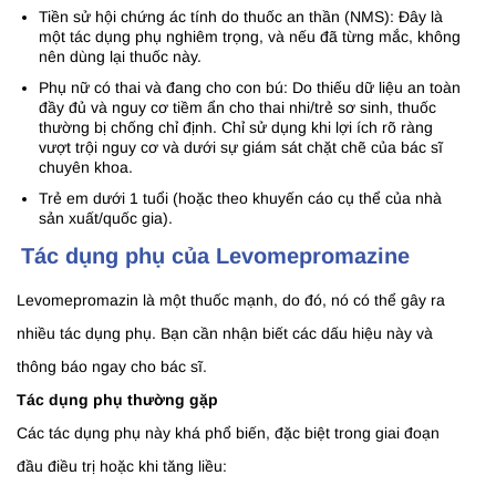
Tiền sử hội chứng ác tính do thuốc an thần (NMS): Đây là
một tác dụng phụ nghiêm trọng, và nếu đã từng mắc, không
nên dùng lại thuốc này.
Phụ nữ có thai và đang cho con bú: Do thiếu dữ liệu an toàn
đầy đủ và nguy cơ tiềm ẩn cho thai nhi/trẻ sơ sinh, thuốc
thường bị chống chỉ định. Chỉ sử dụng khi lợi ích rõ ràng
vượt trội nguy cơ và dưới sự giám sát chặt chẽ của bác sĩ
chuyên khoa.
Trẻ em dưới 1 tuổi (hoặc theo khuyến cáo cụ thể của nhà
sản xuất/quốc gia).
Tác dụng phụ của Levomepromazine
Levomepromazin là một thuốc mạnh, do đó, nó có thể gây ra
nhiều tác dụng phụ. Bạn cần nhận biết các dấu hiệu này và
thông báo ngay cho bác sĩ.
Tác dụng phụ thường gặp
Các tác dụng phụ này khá phổ biến, đặc biệt trong giai đoạn
đầu điều trị hoặc khi tăng liều: