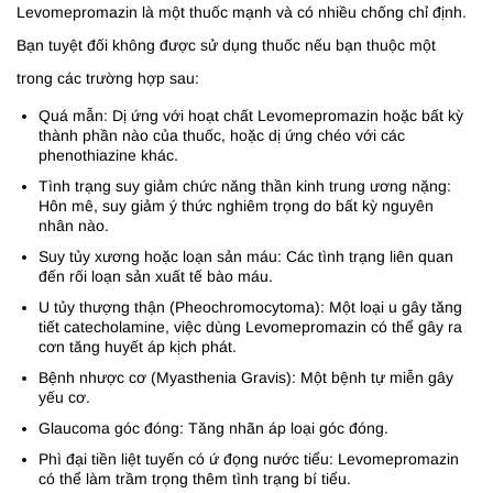
Levomepromazin là một thuốc mạnh và có nhiều chống chỉ định.
Bạn tuyệt đối không được sử dụng thuốc nếu bạn thuộc một
trong các trường hợp sau:
Quá mẫn: Dị ứng với hoạt chất Levomepromazin hoặc bất kỳ
thành phần nào của thuốc, hoặc dị ứng chéo với các
phenothiazine khác.
Tình trạng suy giảm chức năng thần kinh trung ương nặng:
Hôn mê, suy giảm ý thức nghiêm trọng do bất kỳ nguyên
nhân nào.
Suy tủy xương hoặc loạn sản máu: Các tình trạng liên quan
đến rối loạn sản xuất tế bào máu.
U tủy thượng thận (Pheochromocytoma): Một loại u gây tăng
tiết catecholamine, việc dùng Levomepromazin có thể gây ra
cơn tăng huyết áp kịch phát.
Bệnh nhược cơ (Myasthenia Gravis): Một bệnh tự miễn gây
yếu cơ.
Glaucoma góc đóng: Tăng nhãn áp loại góc đóng.
Phì đại tiền liệt tuyến có ứ đọng nước tiểu: Levomepromazin
có thể làm trầm trọng thêm tình trạng bí tiểu.