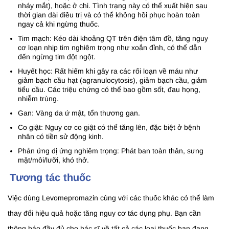
nháy mắt), hoặc ở chi. Tình trạng này có thể xuất hiện sau
thời gian dài điều trị và có thể không hồi phục hoàn toàn
ngay cả khi ngừng thuốc.
Tim mạch: Kéo dài khoảng QT trên điện tâm đồ, tăng nguy
cơ loạn nhịp tim nghiêm trọng như xoắn đỉnh, có thể dẫn
đến ngừng tim đột ngột.
Huyết học: Rất hiếm khi gây ra các rối loạn về máu như
giảm bạch cầu hạt (agranulocytosis), giảm bạch cầu, giảm
tiểu cầu. Các triệu chứng có thể bao gồm sốt, đau họng,
nhiễm trùng.
Gan: Vàng da ứ mật, tổn thương gan.
Co giật: Nguy cơ co giật có thể tăng lên, đặc biệt ở bệnh
nhân có tiền sử động kinh.
Phản ứng dị ứng nghiêm trọng: Phát ban toàn thân, sưng
mặt/môi/lưỡi, khó thở.
Tương tác thuốc
Việc dùng Levomepromazin cùng với các thuốc khác có thể làm
thay đổi hiệu quả hoặc tăng nguy cơ tác dụng phụ. Bạn cần
thông báo đầy đủ cho bác sĩ về tất cả các loại thuốc bạn đang