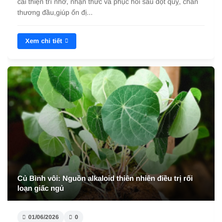
cải thiện trí nhớ, nhận thức và phục hồi sau đột quỵ, chấn
thương đầu,giúp ổn đị...
Xem chi tiết
Củ Bình vôi: Nguồn alkaloid thiên nhiên điều trị rối
loạn giấc ngủ
01/06/2026
0