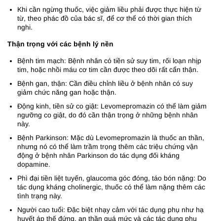
Khi cần ngừng thuốc, việc giảm liều phải được thực hiện từ
từ, theo phác đồ của bác sĩ, để cơ thể có thời gian thích
nghi.
Thận trọng với các bệnh lý nền
Bệnh tim mạch: Bệnh nhân có tiền sử suy tim, rối loạn nhịp
tim, hoặc nhồi máu cơ tim cần được theo dõi rất cẩn thận.
Bệnh gan, thận: Cần điều chỉnh liều ở bệnh nhân có suy
giảm chức năng gan hoặc thận.
Động kinh, tiền sử co giật: Levomepromazin có thể làm giảm
ngưỡng co giật, do đó cần thận trọng ở những bệnh nhân
này.
Bệnh Parkinson: Mặc dù Levomepromazin là thuốc an thần,
nhưng nó có thể làm trầm trọng thêm các triệu chứng vận
động ở bệnh nhân Parkinson do tác dụng đối kháng
dopamine.
Phì đại tiền liệt tuyến, glaucoma góc đóng, táo bón nặng: Do
tác dụng kháng cholinergic, thuốc có thể làm nặng thêm các
tình trạng này.
Người cao tuổi: Đặc biệt nhạy cảm với tác dụng phụ như hạ
huyết áp thế đứng, an thần quá mức và các tác dụng phụ