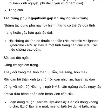
rối loạn kinh nguyệt, phì đại tuyến vú ở nam giới).
Tăng cân.
Tác dụng phụ ít gặp/hiếm gặp nhưng nghiêm trọng
Những tác dụng phụ này tuy hiếm nhưng có thể đe dọa tính
mạng hoặc gây hậu quả lâu dài:
Hội chứng ác tính do thuốc an thần (Neuroleptic Malignant
Syndrome - NMS): Đây là một tình trạng cấp cứu y tế. Các
triệu chứng bao gồm:
Sốt cao đột ngột.
Cứng cơ nghiêm trọng.
Thay đổi trạng thái tinh thần (lú lẫn, mê sảng, hôn mê).
Rối loạn hệ thần kinh tự chủ (rối loạn nhịp tim, huyết áp dao
động, vã mồ hôi).Nếu nghi ngờ NMS, cần ngừng thuốc ngay lập
tức và đưa bệnh nhân đến bệnh viện cấp cứu.
Loạn động muộn (Tardive Dyskinesia): Các cử động không
tự chủ, lặp đi lặp lại ở mặt, miệng, lưỡi (ví dụ: lè lưỡi, nhai,