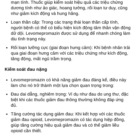
mạn tính. Thuốc giúp kiểm soát hiệu quả các triệu chứng
dương tính như ảo giác, hoang tưởng, rối loạn tư duy, cũng
như giảm kích động và hung hăng.
Loạn thần cấp: Trong các trạng thái loạn thần cấp tính,
người bệnh có thể có biểu hiện kích động tâm thần vận động
dữ dội. Levomepromazin được sử dụng để nhanh chóng làm
dịu tình trạng này.
Rối loạn lưỡng cực (giai đoạn hưng cảm): Khi bệnh nhân trải
qua giai đoạn hưng cảm với các triệu chứng như kích động,
tăng động, mất ngủ trầm trọng.
Kiểm soát đau nặng
Levomepromazin có khả năng giảm đau đáng kể, điều này
làm cho nó trở thành một lựa chọn quan trọng trong:
Đau dai dẳng, nghiêm trọng: Ví dụ như đau do ung thư, đặc
biệt khi các thuốc giảm đau thông thường không đáp ứng
đủ.
Tăng cường tác dụng giảm đau: Khi kết hợp với các thuốc
giảm đau opioid, Levomepromazin có tác dụng hiệp đồng,
giúp tăng cường hiệu quả giảm đau và có thể giảm liều
opioid cần thiết.