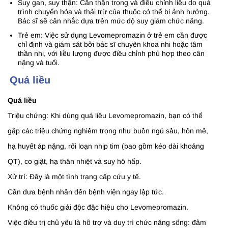
Suy gan, suy thận: Cần thận trọng và điều chỉnh liều do quá
trình chuyển hóa và thải trừ của thuốc có thể bị ảnh hưởng.
Bác sĩ sẽ cân nhắc dựa trên mức độ suy giảm chức năng.
Trẻ em: Việc sử dụng Levomepromazin ở trẻ em cần được
chỉ định và giám sát bởi bác sĩ chuyên khoa nhi hoặc tâm
thần nhi, với liều lượng được điều chỉnh phù hợp theo cân
nặng và tuổi.
Quá liều
Quá liều
Triệu chứng: Khi dùng quá liều Levomepromazin, bạn có thể
gặp các triệu chứng nghiêm trọng như buồn ngủ sâu, hôn mê,
hạ huyết áp nặng, rối loạn nhịp tim (bao gồm kéo dài khoảng
QT), co giật, hạ thân nhiệt và suy hô hấp.
Xử trí: Đây là một tình trạng cấp cứu y tế.
Cần đưa bệnh nhân đến bệnh viện ngay lập tức.
Không có thuốc giải độc đặc hiệu cho Levomepromazin.
Việc điều trị chủ yếu là hỗ trợ và duy trì chức năng sống: đảm