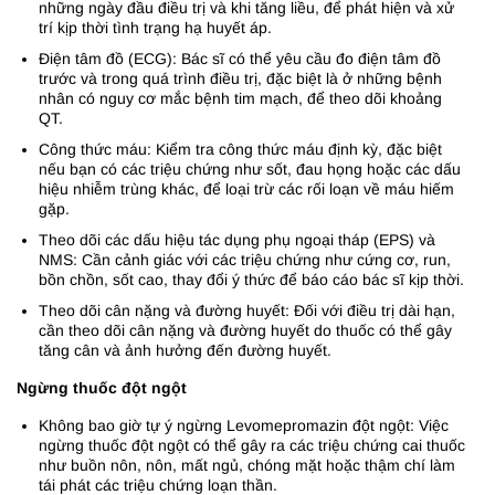
những ngày đầu điều trị và khi tăng liều, để phát hiện và xử
trí kịp thời tình trạng hạ huyết áp.
Điện tâm đồ (ECG): Bác sĩ có thể yêu cầu đo điện tâm đồ
trước và trong quá trình điều trị, đặc biệt là ở những bệnh
nhân có nguy cơ mắc bệnh tim mạch, để theo dõi khoảng
QT.
Công thức máu: Kiểm tra công thức máu định kỳ, đặc biệt
nếu bạn có các triệu chứng như sốt, đau họng hoặc các dấu
hiệu nhiễm trùng khác, để loại trừ các rối loạn về máu hiếm
gặp.
Theo dõi các dấu hiệu tác dụng phụ ngoại tháp (EPS) và
NMS: Cần cảnh giác với các triệu chứng như cứng cơ, run,
bồn chồn, sốt cao, thay đổi ý thức để báo cáo bác sĩ kịp thời.
Theo dõi cân nặng và đường huyết: Đối với điều trị dài hạn,
cần theo dõi cân nặng và đường huyết do thuốc có thể gây
tăng cân và ảnh hưởng đến đường huyết.
Ngừng thuốc đột ngột
Không bao giờ tự ý ngừng Levomepromazin đột ngột: Việc
ngừng thuốc đột ngột có thể gây ra các triệu chứng cai thuốc
như buồn nôn, nôn, mất ngủ, chóng mặt hoặc thậm chí làm
tái phát các triệu chứng loạn thần.