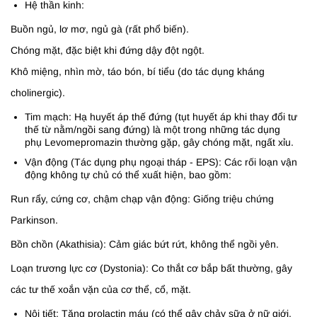
Hệ thần kinh:
Buồn ngủ, lơ mơ, ngủ gà (rất phổ biến).
Chóng mặt, đặc biệt khi đứng dậy đột ngột.
Khô miệng, nhìn mờ, táo bón, bí tiểu (do tác dụng kháng
cholinergic).
Tim mạch: Hạ huyết áp thế đứng (tụt huyết áp khi thay đổi tư
thế từ nằm/ngồi sang đứng) là một trong những tác dụng
phụ Levomepromazin thường gặp, gây chóng mặt, ngất xỉu.
Vận động (Tác dụng phụ ngoại tháp - EPS): Các rối loạn vận
động không tự chủ có thể xuất hiện, bao gồm:
Run rẩy, cứng cơ, chậm chạp vận động: Giống triệu chứng
Parkinson.
Bồn chồn (Akathisia): Cảm giác bứt rứt, không thể ngồi yên.
Loạn trương lực cơ (Dystonia): Co thắt cơ bắp bất thường, gây
các tư thế xoắn vặn của cơ thể, cổ, mặt.
Nội tiết: Tăng prolactin máu (có thể gây chảy sữa ở nữ giới,