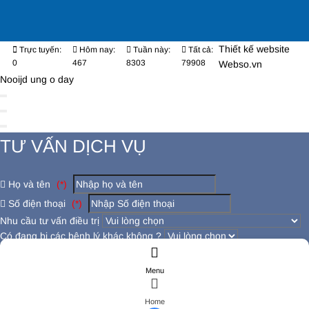
Thiết kế website
Trực tuyến:
Hôm nay:
Tuần này:
Tất cả:
0
467
8303
79908
Webso.vn
Nooijd ung o day
TƯ VẤN DỊCH VỤ
Họ và tên
(*)
Số điện thoại
(*)
Nhu cầu tư vấn điều trị
Có đang bị các bệnh lý khác không ?
Đăng ký tư vấn
Menu
ĐĂNG KÝ TƯ VẤN
Họ và tên
(*)
Home