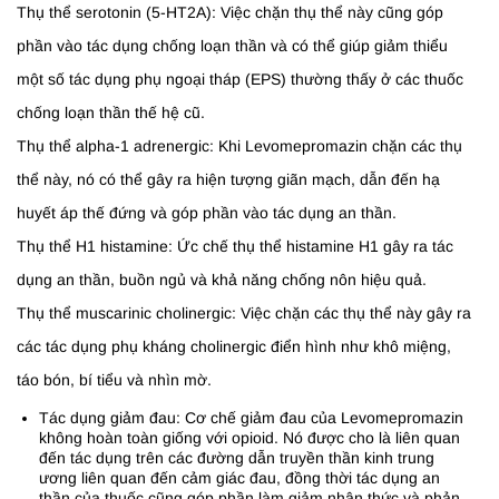
Thụ thể serotonin (5-HT2A): Việc chặn thụ thể này cũng góp
phần vào tác dụng chống loạn thần và có thể giúp giảm thiểu
một số tác dụng phụ ngoại tháp (EPS) thường thấy ở các thuốc
chống loạn thần thế hệ cũ.
Thụ thể alpha-1 adrenergic: Khi Levomepromazin chặn các thụ
thể này, nó có thể gây ra hiện tượng giãn mạch, dẫn đến hạ
huyết áp thế đứng và góp phần vào tác dụng an thần.
Thụ thể H1 histamine: Ức chế thụ thể histamine H1 gây ra tác
dụng an thần, buồn ngủ và khả năng chống nôn hiệu quả.
Thụ thể muscarinic cholinergic: Việc chặn các thụ thể này gây ra
các tác dụng phụ kháng cholinergic điển hình như khô miệng,
táo bón, bí tiểu và nhìn mờ.
Tác dụng giảm đau: Cơ chế giảm đau của Levomepromazin
không hoàn toàn giống với opioid. Nó được cho là liên quan
đến tác dụng trên các đường dẫn truyền thần kinh trung
ương liên quan đến cảm giác đau, đồng thời tác dụng an
thần của thuốc cũng góp phần làm giảm nhận thức và phản