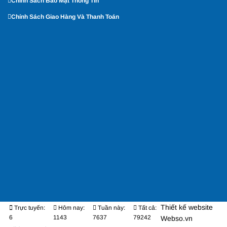
Chính Sách Bảo Mật Thông Tin
Chính Sách Giao Hàng Và Thanh Toán
Thiết kế website
Trực tuyến:
Hôm nay:
Tuần này:
Tất cả:
6
1143
7637
79242
Webso.vn