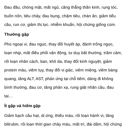
Đau đầu, chóng mặt, mất ngủ, căng thẳng thần kinh, rụng tóc,
buồn nôn, tiêu chảy, đau bụng, chậm tiêu, chán ăn, giảm tiểu
cầu, run cơ, giảm thị lực. nhiễm khuẩn, hội chứng giống cúm.
Thường gặp
Phù ngoại vi, đau ngực, thay đổi huyết áp, đánh trống ngực,
loạn nhịp, mất điều phối vận động, tư duy bất thường, trầm cảm,
rối loạn nhân cách, ban, khô da, thay đổi kinh nguyệt, giảm
protein máu, viêm tụy, thay đổi vị giác, viêm miệng, viêm bàng
quang, tăng ALT, AST, phản ứng tại chỗ tiêm, dáng đi không
bình thường, đau cơ, tăng phản xạ, rung giật nhãn cầu, đau
tai…
Ít gặp và hiếm gặp
Giảm bạch cầu hạt, dị ứng, thiếu máu, rối loạn hành vi, tăng
bilirubin, rối loạn thời gian chảy máu, mất trí, đái dầm, hội chứng