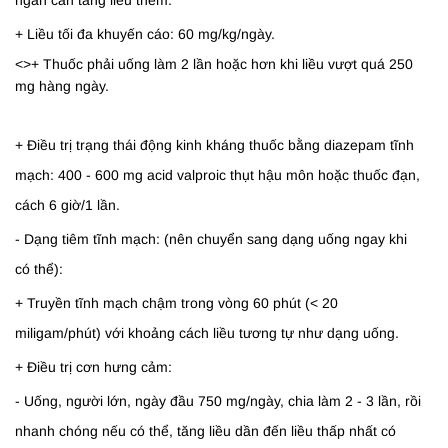
ngăn cản tăng liều thêm.
+ Liều tối đa khuyến cáo: 60 mg/kg/ngày.
<>+ Thuốc phải uống làm 2 lần hoặc hơn khi liều vượt quá 250
mg hàng ngày.
+ Điều trị trạng thái động kinh kháng thuốc bằng diazepam tĩnh
mạch: 400 - 600 mg acid valproic thụt hậu môn hoặc thuốc đạn,
cách 6 giờ/1 lần.
- Dạng tiêm tĩnh mạch: (nên chuyển sang dạng uống ngay khi
có thể):
+ Truyền tĩnh mạch chậm trong vòng 60 phút (< 20
miligam/phút) với khoảng cách liều tương tự như dạng uống.
+ Điều trị cơn hưng cảm:
- Uống, người lớn, ngày đầu 750 mg/ngày, chia làm 2 - 3 lần, rồi
nhanh chóng nếu có thể, tăng liều dần đến liều thấp nhất có