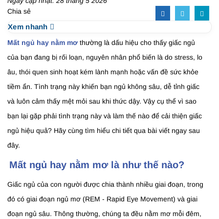
Ngày cập nhật: 28 tháng 5 2026
Chia sẻ
Xem nhanh
Mất ngủ hay nằm mơ
thường là dấu hiệu cho thấy giấc ngủ
của bạn đang bị rối loạn, nguyên nhân phổ biến là do stress, lo
âu, thói quen sinh hoạt kém lành mạnh hoặc vấn đề sức khỏe
tiềm ẩn. Tình trạng này khiến bạn ngủ không sâu, dễ tỉnh giấc
và luôn cảm thấy mệt mỏi sau khi thức dậy. Vậy cụ thể vì sao
bạn lại gặp phải tình trạng này và làm thế nào để cải thiện giấc
ngủ hiệu quả? Hãy cùng tìm hiểu chi tiết qua bài viết ngay sau
đây.
Mất ngủ hay nằm mơ là như thế nào?
Giấc ngủ của con người được chia thành nhiều giai đoạn, trong
đó có giai đoạn ngủ mơ (REM - Rapid Eye Movement) và giai
đoạn ngủ sâu. Thông thường, chúng ta đều nằm mơ mỗi đêm,