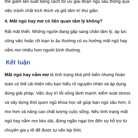
thể giảm tần suất bằng cách tối ưu giai đoạn ngủ sâu thông qua
việc tránh chất kích thích và giữ tâm trí thư giãn.
4. Mất ngủ hay mơ có liên quan tâm lý không?
Rất mật thiết. Những người đang gặp sang chấn tâm lý, áp lực
công việc hoặc rối loạn lo âu thường có xu hướng mất ngủ hay
nằm mơ nhiều hơn người bình thường.
Kết luận
Mất ngủ hay nằm mơ
là tình trạng khá phổ biến nhưng hoàn
toàn có thể cải thiện nếu bạn hiểu rõ nguyên nhân và áp dụng
đúng giải pháp. Việc duy trì lối sống lành mạnh, kiểm soát stress
và xây dựng thói quen ngủ khoa học sẽ giúp bạn ngủ sâu hơn, ít
mơ hơn và nâng cao chất lượng cuộc sống. Nếu tình trạng mất
ngủ hay nằm mơ kéo dài, đừng ngần ngại tìm đến sự hỗ trợ từ
chuyên gia y tế để được tư vấn kịp thời.