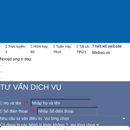
Thiết kế website
Trực tuyến:
Hôm nay:
Tuần này:
Tất cả:
3
80
7916
79521
Webso.vn
Nooijd ung o day
TƯ VẤN DỊCH VỤ
Họ và tên
(*)
Số điện thoại
(*)
Nhu cầu tư vấn điều trị
Có đang bị các bệnh lý khác không ?