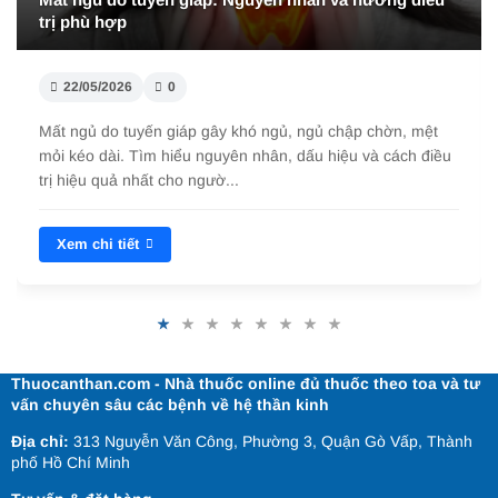
trị phù hợp
22/05/2026
0
Mất ngủ do tuyến giáp gây khó ngủ, ngủ chập chờn, mệt
mỏi kéo dài. Tìm hiểu nguyên nhân, dấu hiệu và cách điều
trị hiệu quả nhất cho ngườ...
Xem chi tiết
Thuocanthan.com - Nhà thuốc online đủ thuốc theo toa và tư
vấn chuyên sâu các bệnh về hệ thần kinh
Địa chỉ:
313 Nguyễn Văn Công, Phường 3, Quận Gò Vấp, Thành
phố Hồ Chí Minh