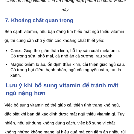
Cách bổ sung vitamin C là ăn những thực phẩm có chứa vi chất
này
7. Khoáng chất quan trọng
Bên cạnh vitamin, nếu bạn đang tìm hiểu mất ngủ thiếu vitamin
gì, thì cũng cần chú ý đến các khoáng chất thiết yếu:
Canxi: Giúp thư giãn thần kinh, hỗ trợ sản xuất melatonin.
Có trong sữa, phô mai, cá nhỏ ăn cả xương, rau xanh.
Magie: Giảm lo âu, ổn định thần kinh, cải thiện giấc ngủ sâu.
Có trong hạt điều, hạnh nhân, ngũ cốc nguyên cám, rau lá
xanh.
Lưu ý khi bổ sung vitamin để tránh mất
ngủ nặng hơn
Việc bổ sung vitamin có thể giúp cải thiện tình trạng khó ngủ,
đặc biệt khi bạn đã xác định được mất ngủ thiếu vitamin gì. Tuy
nhiên, nếu sử dụng không đúng cách, việc bổ sung vi chất
không những không mang lại hiệu quả mà còn tiềm ẩn nhiều rủi