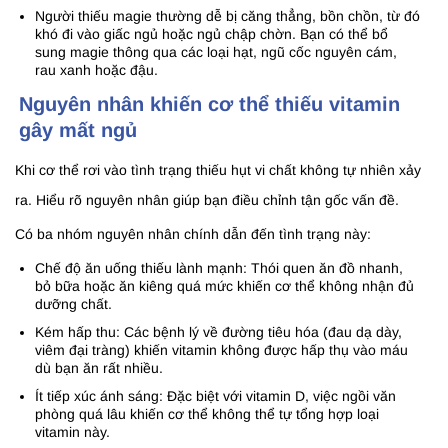
Người thiếu magie thường dễ bị căng thẳng, bồn chồn, từ đó
khó đi vào giấc ngủ hoặc ngủ chập chờn. Bạn có thể bổ
sung magie thông qua các loại hạt, ngũ cốc nguyên cám,
rau xanh hoặc đậu.
Nguyên nhân khiến cơ thể thiếu vitamin
gây mất ngủ
Khi cơ thể rơi vào tình trạng thiếu hụt vi chất không tự nhiên xảy
ra. Hiểu rõ nguyên nhân giúp bạn điều chỉnh tận gốc vấn đề.
Có ba nhóm nguyên nhân chính dẫn đến tình trạng này:
Chế độ ăn uống thiếu lành mạnh: Thói quen ăn đồ nhanh,
bỏ bữa hoặc ăn kiêng quá mức khiến cơ thể không nhận đủ
dưỡng chất.
Kém hấp thu: Các bệnh lý về đường tiêu hóa (đau dạ dày,
viêm đại tràng) khiến vitamin không được hấp thụ vào máu
dù bạn ăn rất nhiều.
Ít tiếp xúc ánh sáng: Đặc biệt với vitamin D, việc ngồi văn
phòng quá lâu khiến cơ thể không thể tự tổng hợp loại
vitamin này.