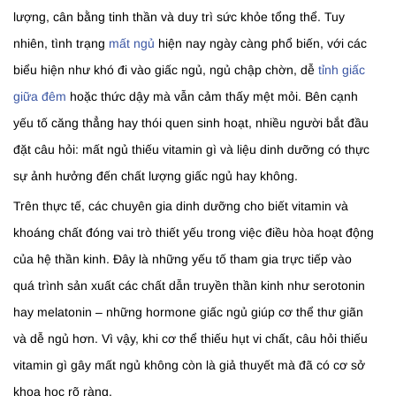
lượng, cân bằng tinh thần và duy trì sức khỏe tổng thể. Tuy
nhiên, tình trạng
mất ngủ
hiện nay ngày càng phổ biến, với các
biểu hiện như khó đi vào giấc ngủ, ngủ chập chờn, dễ
tỉnh giấc
giữa đêm
hoặc thức dậy mà vẫn cảm thấy mệt mỏi. Bên cạnh
yếu tố căng thẳng hay thói quen sinh hoạt, nhiều người bắt đầu
đặt câu hỏi: mất ngủ thiếu vitamin gì và liệu dinh dưỡng có thực
sự ảnh hưởng đến chất lượng giấc ngủ hay không.
Trên thực tế, các chuyên gia dinh dưỡng cho biết vitamin và
khoáng chất đóng vai trò thiết yếu trong việc điều hòa hoạt động
của hệ thần kinh. Đây là những yếu tố tham gia trực tiếp vào
quá trình sản xuất các chất dẫn truyền thần kinh như serotonin
hay melatonin – những hormone giấc ngủ giúp cơ thể thư giãn
và dễ ngủ hơn. Vì vậy, khi cơ thể thiếu hụt vi chất, câu hỏi thiếu
vitamin gì gây mất ngủ không còn là giả thuyết mà đã có cơ sở
khoa học rõ ràng.