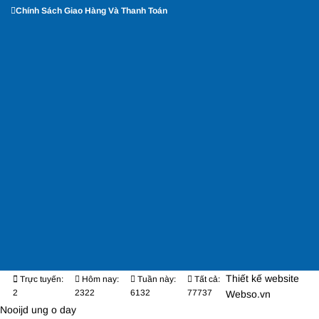
Chính Sách Giao Hàng Và Thanh Toán
Thiết kế website
Trực tuyến:
Hôm nay:
Tuần này:
Tất cả:
2
2322
6132
77737
Webso.vn
Nooijd ung o day