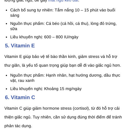
lượng giấc ngủ, dễ gây
mất ngủ kéo dài
.
Cách bổ sung tự nhiên: Tắm nắng 10 – 15 phút vào buổi
sáng
Nguồn thực phẩm: Cá béo (cá hồi, cá thu), lòng đỏ trứng,
sữa
Liều khuyến nghị: 600 – 800 IU/ngày
5. Vitamin E
Vitamin E giúp bảo vệ tế bào thần kinh, giảm stress và hỗ trợ
thư giãn, là yếu tố quan trọng giúp bạn dễ đi vào giấc ngủ hơn.
Nguồn thực phẩm: Hạnh nhân, hạt hướng dương, dầu thực
vật, rau xanh
Liều khuyến nghị: Khoảng 15 mg/ngày
6. Vitamin C
Vitamin C giúp giảm hormone stress (cortisol), từ đó hỗ trợ cải
thiện giấc ngủ. Tuy nhiên, cần sử dụng đúng thời điểm để tránh
phản tác dụng.