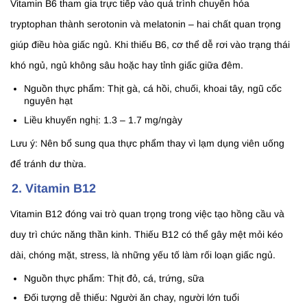
Vitamin B6 tham gia trực tiếp vào quá trình chuyển hóa
tryptophan thành serotonin và melatonin – hai chất quan trọng
giúp điều hòa giấc ngủ. Khi thiếu B6, cơ thể dễ rơi vào trạng thái
khó ngủ, ngủ không sâu hoặc hay tỉnh giấc giữa đêm.
Nguồn thực phẩm: Thịt gà, cá hồi, chuối, khoai tây, ngũ cốc
nguyên hạt
Liều khuyến nghị: 1.3 – 1.7 mg/ngày
Lưu ý: Nên bổ sung qua thực phẩm thay vì lạm dụng viên uống
để tránh dư thừa.
2. Vitamin B12
Vitamin B12 đóng vai trò quan trọng trong việc tạo hồng cầu và
duy trì chức năng thần kinh. Thiếu B12 có thể gây mệt mỏi kéo
dài, chóng mặt, stress, là những yếu tố làm rối loạn giấc ngủ.
Nguồn thực phẩm: Thịt đỏ, cá, trứng, sữa
Đối tượng dễ thiếu: Người ăn chay, người lớn tuổi