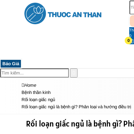
Th
0
0
TRANG CHỦ
THUỐC HỆ THẦN KINH
THỰC PHẨM 
Báo Giá
Home
Bệnh thần kinh
Rối loạn giấc ngủ
Rối loạn giấc ngủ là bệnh gì? Phân loại và hướng điều trị
Rối loạn giấc ngủ là bệnh gì? Ph