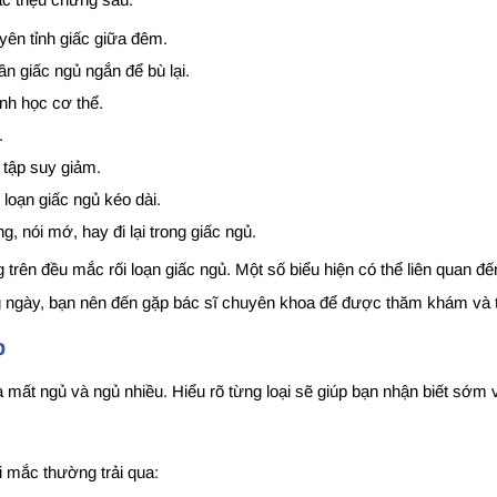
yên tỉnh giấc giữa đêm.
n giấc ngủ ngắn để bù lại.
inh học cơ thể.
.
 tập suy giảm.
loạn giấc ngủ kéo dài.
, nói mớ, hay đi lại trong giấc ngủ.
g trên đều mắc rối loạn giấc ngủ. Một số biểu hiện có thể liên quan 
g ngày, bạn nên đến gặp bác sĩ chuyên khoa để được thăm khám và t
p
 là mất ngủ và ngủ nhiều. Hiểu rõ từng loại sẽ giúp bạn nhận biết sớm
i mắc thường trải qua: