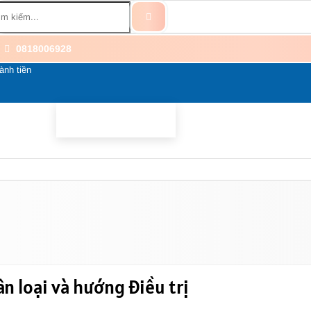
0818006928
ành tiền
BỔ SUNG
BỆNH THẦN KINH
THÀNH PHẦN
LI
ân loại và hướng điều trị