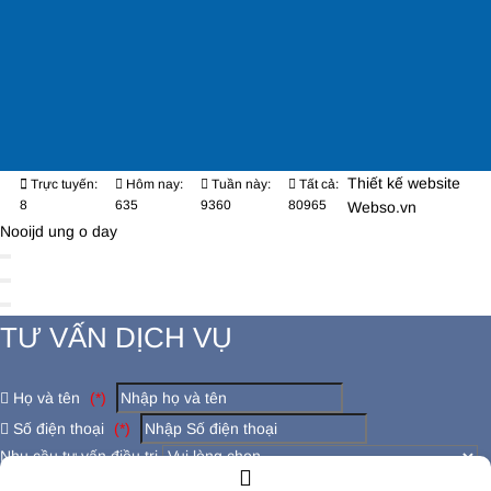
Thiết kế website
Trực tuyến:
Hôm nay:
Tuần này:
Tất cả:
8
635
9360
80965
Webso.vn
Nooijd ung o day
TƯ VẤN DỊCH VỤ
Họ và tên
(*)
Số điện thoại
(*)
Nhu cầu tư vấn điều trị
Có đang bị các bệnh lý khác không ?