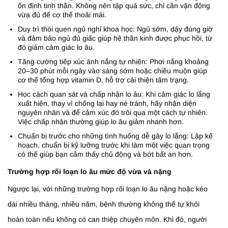
ổn định tinh thần. Không nên tập quá sức, chỉ cần vận động
vừa đủ để cơ thể thoải mái.
Duy trì thói quen ngủ nghỉ khoa học: Ngủ sớm, dậy đúng giờ
và đảm bảo ngủ đủ giấc giúp hệ thần kinh được phục hồi, từ
đó giảm cảm giác lo âu.
Tăng cường tiếp xúc ánh nắng tự nhiên: Phơi nắng khoảng
20–30 phút mỗi ngày vào sáng sớm hoặc chiều muộn giúp
cơ thể tổng hợp vitamin D, hỗ trợ cải thiện tâm trạng.
Học cách quan sát và chấp nhận lo âu: Khi cảm giác lo lắng
xuất hiện, thay vì chống lại hay né tránh, hãy nhận diện
nguyên nhân và để cảm xúc đó trôi qua một cách tự nhiên.
Việc chấp nhận thường giúp lo âu giảm nhanh hơn.
Chuẩn bị trước cho những tình huống dễ gây lo lắng: Lập kế
hoạch, chuẩn bị kỹ lưỡng trước khi làm một việc quan trọng
có thể giúp bạn cảm thấy chủ động và bớt bất an hơn.
Trường hợp rối loạn lo âu mức độ vừa và nặng
Ngược lại, với những trường hợp rối loạn lo âu nặng hoặc kéo
dài nhiều tháng, nhiều năm, bệnh thường không thể tự khỏi
hoàn toàn nếu không có can thiệp chuyên môn. Khi đó, người