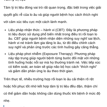
Tâm lý trị liệu đóng vai trò rất quan trọng, đặc biệt trong việc giải
quyết gốc rễ của lo âu và giúp người bệnh học cách thích nghi
với cảm xúc tiêu cực một cách lành mạnh.
Liệu pháp nhận thức – hành vi (CBT): Đây là phương pháp
trị liệu được sử dụng phổ biến nhất trong điều trị rối loạn lo
âu. CBT giúp người bệnh nhận diện những suy nghĩ sai lệch,
hành vi né tránh làm gia tăng lo âu, từ đó điều chỉnh cách
suy nghĩ và phản ứng trước các tình huống gây căng thẳng.
Liệu pháp phơi nhiễm (Exposure Therapy): Phương pháp
này tập trung giúp người bệnh từng bước đối mặt với những
tình huống hoặc nỗi sợ mà họ thường tránh né. Việc tiếp xúc
có kiểm soát, an toàn sẽ giúp não bộ học cách “thích nghi”
và giảm dần phản ứng lo âu theo thời gian.
Trên thực tế, nhiều trường hợp rối loạn lo âu cải thiện rõ rệt
hoặc hồi phục tốt nhờ kết hợp tâm lý trị liệu đều đặn, thậm chí
có thể giảm dần hoặc không cần dùng thuốc khi bệnh ở mức độ
nhẹ.