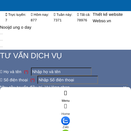
Thiết kế website
Trực tuyến:
Hôm nay:
Tuần này:
Tất cả:
7
877
7371
78976
Webso.vn
Nooijd ung o day
TƯ VẤN DỊCH VỤ
Họ và tên
(*)
Số điện thoại
(*)
Nhu cầu tư vấn điều trị
Có đang bị các bệnh lý khác không ?
Menu
Đăng ký tư vấn
ĐĂNG KÝ TƯ VẤN
Home
Họ và tên
(*)
Số điện thoại
(*)
Zalo