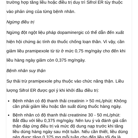
trường hợp tăng liều hoặc điều trị duy trì Sifrol ER tùy thuộc
vào phản ứng của từng bệnh nhân.
Ngừng điều trị
Ngừng đột ngột liệu pháp dopaminergic có thể dẫn đến xuất
hiện hội chứng ác tính do thuốc chống loạn thần. Vì vậy, cần
giảm liều pramipexole từ từ ở mức 0,75 mg/ngày cho đến khi
liều hàng ngày giảm còn 0,375 mg/ngày.
Bệnh nhân suy thận
Sự thải trừ pramipexole phụ thuộc vào chức năng thận. Liều
lượng Sifrol ER được gợi ý khi khởi đầu điều trị:
Bệnh nhân có độ thanh thải creatinin > 50 mL/phút: Không
cần phải giảm liều hoặc tần suất dùng thuốc hàng ngày.
Bệnh nhân có độ thanh thải creatinine 30 - 50 mL/phút:
Bắt đầu với liều 0,375 mg/ngày. Nên lưu ý và đánh giá cẩn
thận đáp ứng điều trị và mức độ dung nạp trước khi tăng
liều dùng hàng ngày sau một tuần. Nếu cần thiết, liều dùng
nên được tăng 0,375 mg mỗi tuần cho đến liều tối đa là