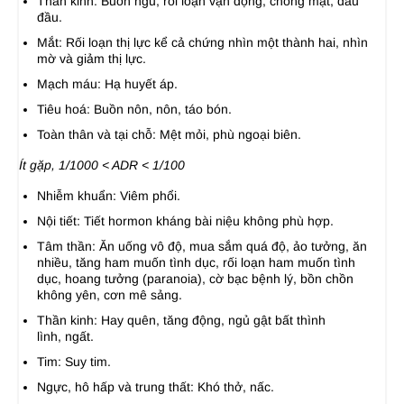
Thần kinh: Buồn ngủ, rối loạn vận động, chóng mặt, đau
đầu.
Mắt: Rối loạn thị lực kể cả chứng nhìn một thành hai, nhìn
mờ và giảm thị lực.
Mạch máu: Hạ huyết áp.
Tiêu hoá: Buồn nôn, nôn, táo bón.
Toàn thân và tại chỗ: Mệt mỏi, phù ngoại biên.
Ít gặp, 1/1000 < ADR < 1/100
Nhiễm khuẩn: Viêm phổi.
Nội tiết: Tiết hormon kháng bài niệu không phù hợp.
Tâm thần: Ăn uống vô độ, mua sắm quá độ, ảo tưởng, ăn
nhiều, tăng ham muốn tình dục, rối loạn ham muốn tình
dục, hoang tưởng (paranoia), cờ bạc bệnh lý, bồn chồn
không yên, cơn mê sảng.
Thần kinh: Hay quên, tăng động, ngủ gật bất thình
lình, ngất.
Tim: Suy tim.
Ngực, hô hấp và trung thất: Khó thở, nấc.