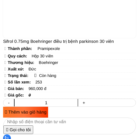
Sifrol 0.75mg Boehringer điều trị bệnh parkinson 30 viên
Thành phần:
Pramipexole
Quy cách:
Hộp 30 viên
Thương hiệu:
Boehringer
Xuất xứ:
Đức
Trạng thái:
Còn hàng
Số lần xem:
253
Giá bán:
960,000 đ
Giá gốc:
0
-
+
Thêm vào giỏ hàng
Gọi cho tôi