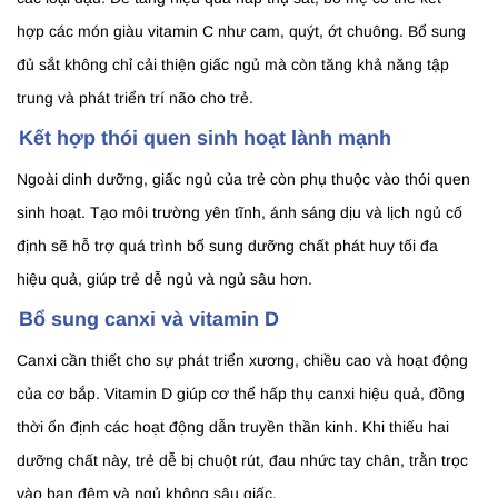
hợp các món giàu vitamin C như cam, quýt, ớt chuông. Bổ sung
đủ sắt không chỉ cải thiện giấc ngủ mà còn tăng khả năng tập
trung và phát triển trí não cho trẻ.
Kết hợp thói quen sinh hoạt lành mạnh
Ngoài dinh dưỡng, giấc ngủ của trẻ còn phụ thuộc vào thói quen
sinh hoạt. Tạo môi trường yên tĩnh, ánh sáng dịu và lịch ngủ cố
định sẽ hỗ trợ quá trình bổ sung dưỡng chất phát huy tối đa
hiệu quả, giúp trẻ dễ ngủ và ngủ sâu hơn.
Bổ sung canxi và vitamin D
Canxi cần thiết cho sự phát triển xương, chiều cao và hoạt động
của cơ bắp. Vitamin D giúp cơ thể hấp thụ canxi hiệu quả, đồng
thời ổn định các hoạt động dẫn truyền thần kinh. Khi thiếu hai
dưỡng chất này, trẻ dễ bị chuột rút, đau nhức tay chân, trằn trọc
vào ban đêm và ngủ không sâu giấc.