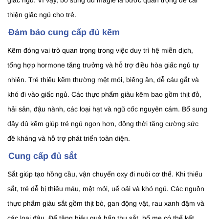
giấc ngủ. Vì vậy, bổ sung đủ magie là bước quan trọng để cải
thiện giấc ngủ cho trẻ.
Đảm bảo cung cấp đủ kẽm
Kẽm đóng vai trò quan trọng trong việc duy trì hệ miễn dịch,
tổng hợp hormone tăng trưởng và hỗ trợ điều hòa giấc ngủ tự
nhiên. Trẻ thiếu kẽm thường mệt mỏi, biếng ăn, dễ cáu gắt và
khó đi vào giấc ngủ. Các thực phẩm giàu kẽm bao gồm thịt đỏ,
hải sản, đậu nành, các loại hạt và ngũ cốc nguyên cám. Bổ sung
đầy đủ kẽm giúp trẻ ngủ ngon hơn, đồng thời tăng cường sức
đề kháng và hỗ trợ phát triển toàn diện.
Cung cấp đủ sắt
Sắt giúp tạo hồng cầu, vận chuyển oxy đi nuôi cơ thể. Khi thiếu
sắt, trẻ dễ bị thiếu máu, mệt mỏi, uể oải và khó ngủ. Các nguồn
thực phẩm giàu sắt gồm thịt bò, gan động vật, rau xanh đậm và
các loại đậu. Để tăng hiệu quả hấp thụ sắt, bố mẹ có thể kết