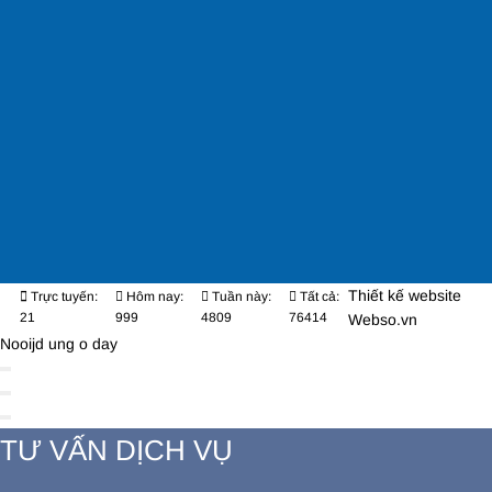
Thiết kế website
Trực tuyến:
Hôm nay:
Tuần này:
Tất cả:
21
999
4809
76414
Webso.vn
Nooijd ung o day
TƯ VẤN DỊCH VỤ