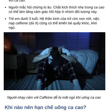
với ca cao.
Người mắc hội chứng lo âu: Chất kích thích nhẹ trong ca cao
có thể làm tăng cảm giác hồi hộp ở nhóm đối tượng này.
Trẻ em dưới 3 tuổi: Hệ thần kinh của trẻ còn non nớt, việc
nạp caffeine (dù ít) cũng có thể khiến bé quấy khóc, khó
ngủ.
Người nhạy cảm với Caffeine dễ bị mất ngủ khi uống ca cao
Khi nào nên hạn chế uống ca cao?