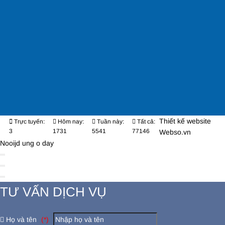
Thiết kế website
Trực tuyến:
Hôm nay:
Tuần này:
Tất cả:
3
1731
5541
77146
Webso.vn
Nooijd ung o day
TƯ VẤN DỊCH VỤ
Họ và tên
(*)