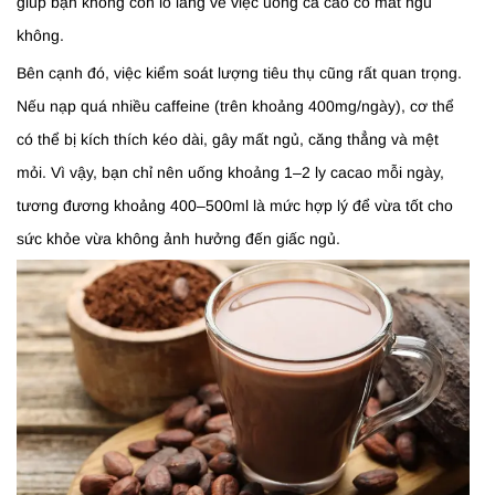
giúp bạn không còn lo lắng về việc uống ca cao có mất ngủ
không.
Bên cạnh đó, việc kiểm soát lượng tiêu thụ cũng rất quan trọng.
Nếu nạp quá nhiều caffeine (trên khoảng 400mg/ngày), cơ thể
có thể bị kích thích kéo dài, gây mất ngủ, căng thẳng và mệt
mỏi. Vì vậy, bạn chỉ nên uống khoảng 1–2 ly cacao mỗi ngày,
tương đương khoảng 400–500ml là mức hợp lý để vừa tốt cho
sức khỏe vừa không ảnh hưởng đến giấc ngủ.