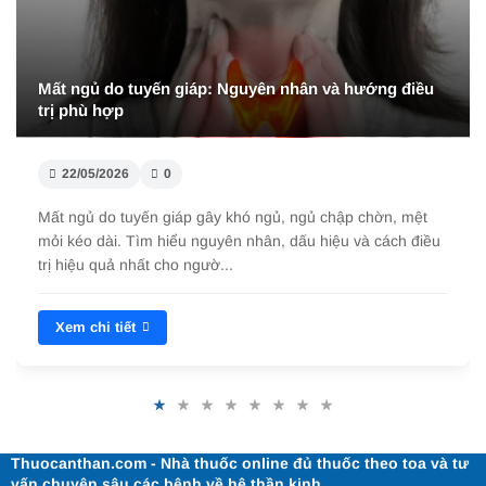
Mất ngủ do tuyến giáp: Nguyên nhân và hướng điều
trị phù hợp
22/05/2026
0
Mất ngủ do tuyến giáp gây khó ngủ, ngủ chập chờn, mệt
mỏi kéo dài. Tìm hiểu nguyên nhân, dấu hiệu và cách điều
trị hiệu quả nhất cho ngườ...
Xem chi tiết
Thuocanthan.com - Nhà thuốc online đủ thuốc theo toa và tư
vấn chuyên sâu các bệnh về hệ thần kinh