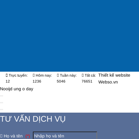
Thiết kế website
Trực tuyến:
Hôm nay:
Tuần này:
Tất cả:
12
1236
5046
76651
Webso.vn
Nooijd ung o day
TƯ VẤN DỊCH VỤ
Họ và tên
(*)