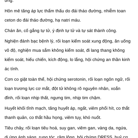
ứng.
Hôn mê tăng áp lực thẩm thấu do đái tháo đường, nhiễm toan
ceton do đái tháo đường, hạ natri máu.
Chán ăn, cố gắng tự tử, ý định tự tử và tự sát thành công.
Nghiện đánh bạc bệnh lý, rối loạn kiểm soát xung động, ăn uống
vô độ, nghiện mua sắm không kiểm soát, đi lang thang không
kiểm soát, hiếu chiến, kích động, lo lắng, hội chứng an thần kinh
ác tính.
Cơn co giật toàn thể, hội chứng serotonin, rối loạn ngôn ngữ, rối
loạn trương lực cơ mắt, đột tử không rõ nguyên nhân, xoắn
đỉnh, rối loạn nhịp thất, ngưng tim, nhịp tim chậm.
Huyết khối tĩnh mạch, tăng huyết áp, ngất, viêm phổi hít, co thắt
thanh quản, co thắt hầu họng, viêm tụy, khó nuốt.
Tiêu chảy, rối loạn tiêu hoá, suy gan, viêm gan, vàng da, ngứa,
dị ứng ánh sáng, rụng tóc, rậm lông, hội chứng DRESS, huỷ cơ