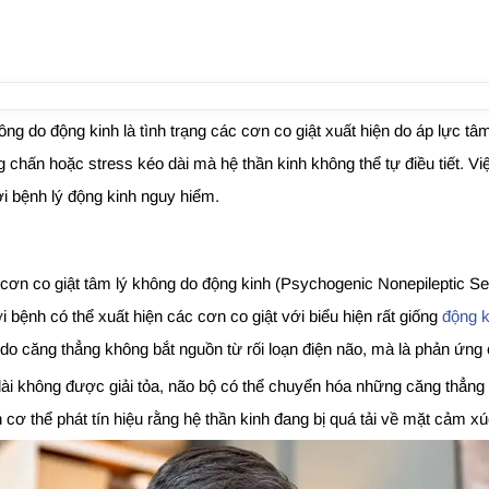
hông do động kinh là tình trạng các cơn co giật xuất hiện do áp lực t
hấn hoặc stress kéo dài mà hệ thần kinh không thể tự điều tiết. Việ
với bệnh lý động kinh nguy hiểm.
 cơn co giật tâm lý không do động kinh (Psychogenic Nonepileptic S
i bệnh có thể xuất hiện các cơn co giật với biểu hiện rất giống
động k
 do căng thẳng không bắt nguồn từ rối loạn điện não, mà là phản ứng
dài không được giải tỏa, não bộ có thể chuyển hóa những căng thẳng 
 cơ thể phát tín hiệu rằng hệ thần kinh đang bị quá tải về mặt cảm xú