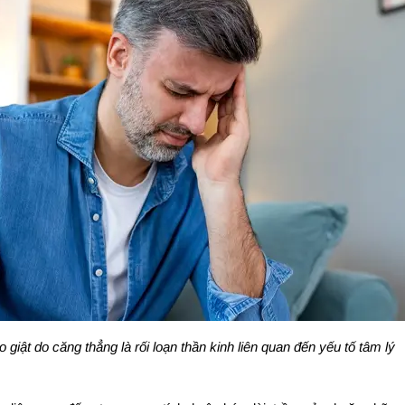
o giật do căng thẳng là rối loạn thần kinh liên quan đến yếu tố tâm lý