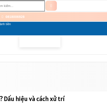
0818006928
ành tiền
BỔ SUNG
BỆNH THẦN KINH
THÀNH PHẦN
LI
? Dấu hiệu và cách xử trí