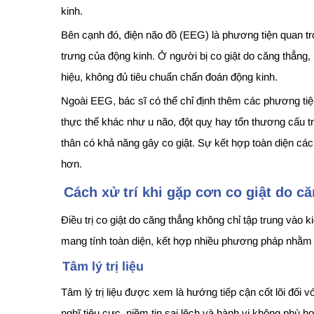
kinh.
Bên cạnh đó, điện não đồ (EEG) là phương tiện quan tr
trưng của động kinh. Ở người bị co giật do căng thẳng,
hiệu, không đủ tiêu chuẩn chẩn đoán động kinh.
Ngoài EEG, bác sĩ có thể chỉ định thêm các phương ti
thực thể khác như u não, đột quỵ hay tổn thương cấu t
thân có khả năng gây co giật. Sự kết hợp toàn diện các
hơn.
Cách xử trí khi gặp cơn co giật do c
Điều trị co giật do căng thẳng không chỉ tập trung vào 
mang tính toàn diện, kết hợp nhiều phương pháp nhằm g
Tâm lý trị liệu
Tâm lý trị liệu được xem là hướng tiếp cận cốt lõi đối
nghĩ tiêu cực, niềm tin sai lệch và hành vi không phù