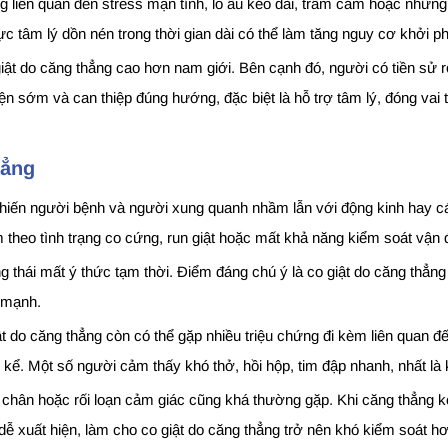
g liên quan đến stress mạn tính, lo âu kéo dài, trầm cảm hoặc nhữn
ực tâm lý dồn nén trong thời gian dài có thể làm tăng nguy cơ khởi ph
iật do căng thẳng cao hơn nam giới. Bên cạnh đó, người có tiền sử rố
sớm và can thiệp đúng hướng, đặc biệt là hỗ trợ tâm lý, đóng vai trò
hẳng
 khiến người bệnh và người xung quanh nhầm lẫn với động kinh hay c
 theo tình trạng co cứng, run giật hoặc mất khả năng kiểm soát vận đ
 thái mất ý thức tạm thời. Điểm đáng chú ý là co giật do căng thẳng 
 mạnh.
t do căng thẳng còn có thể gặp nhiều triệu chứng đi kèm liên quan đ
ể. Một số người cảm thấy khó thở, hồi hộp, tim đập nhanh, nhất là k
 chân hoặc rối loạn cảm giác cũng khá thường gặp. Khi căng thẳng kéo
g dễ xuất hiện, làm cho co giật do căng thẳng trở nên khó kiểm soát