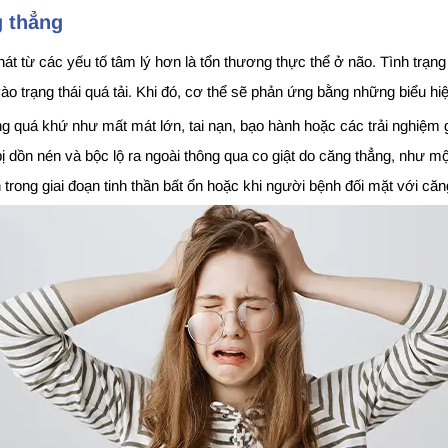
g thẳng
t từ các yếu tố tâm lý hơn là tổn thương thực thể ở não. Tình trạng 
vào trạng thái quá tải. Khi đó, cơ thể sẽ phản ứng bằng những biểu hi
g quá khứ như mất mát lớn, tai nạn, bạo hành hoặc các trải nghiệm g
 dồn nén và bộc lộ ra ngoài thông qua co giật do căng thẳng, như một
ơn trong giai đoạn tinh thần bất ổn hoặc khi người bệnh đối mặt với 