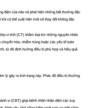
ộng điện của não và phát hiện những bất thường đặc
 khi có thể xuất hiện một số thay đổi không đặc
lớp vi tính (CT) nhằm loại trừ những nguyên nhân
n chuyển hóa, nhiễm trùng hoặc các yếu tố toàn
nh, từ đó định hướng điều trị phù hợp và hiệu quả
âm lý gây ra tình trạng này. Phác đồ điều trị thường
– hành vi (CBT) giúp bệnh nhân nhận diện các suy
ạnh. Nhờ vậy, khả năng kiểm soát cơn co giật cũng