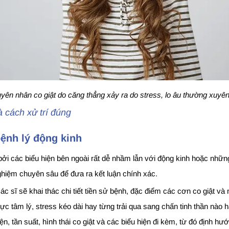
yên nhân co giật do căng thẳng xảy ra do stress, lo âu thường xuyê
à cách xử trí đúng
bệnh lý động kinh
ởi các biểu hiện bên ngoài rất dễ nhầm lẫn với động kinh hoặc những
hiệm chuyên sâu để đưa ra kết luận chính xác.
c sĩ sẽ khai thác chi tiết tiền sử bệnh, đặc điểm các cơn co giật và
c tâm lý, stress kéo dài hay từng trải qua sang chấn tinh thần nào h
iện, tần suất, hình thái co giật và các biểu hiện đi kèm, từ đó định 