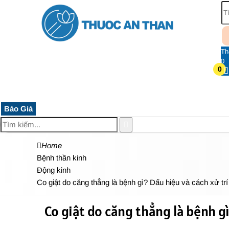
Th
0
0
TRANG CHỦ
THUỐC HỆ THẦN KINH
THỰC PHẨM 
Báo Giá
Home
Bệnh thần kinh
Động kinh
Co giật do căng thẳng là bệnh gì? Dấu hiệu và cách xử trí
Co giật do căng thẳng là bệnh gì