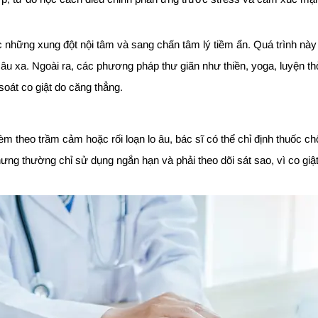
ác những xung đột nội tâm và sang chấn tâm lý tiềm ẩn. Quá trình nà
âu xa. Ngoài ra, các phương pháp thư giãn như thiền, yoga, luyện thở
 soát co giật do căng thẳng.
m theo trầm cảm hoặc rối loạn lo âu, bác sĩ có thể chỉ định thuốc c
ưng thường chỉ sử dụng ngắn hạn và phải theo dõi sát sao, vì co giật