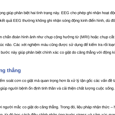
ọng giúp phân biệt hai tình trạng này. EEG cho phép ghi nhận hoạt đ
 kết quả EEG thường không ghi nhận sóng động kinh điển hình, dù đôi
ện chẩn đoán hình ảnh như chụp cộng hưởng từ (MRI) hoặc chụp cắt 
rúc não. Các xét nghiệm máu cũng được sử dụng để kiểm tra rối loạ
 bước này giúp phân biệt chính xác co giật do căng thẳng với động ki
ăng thẳng
kiểm soát cơn co giật mà quan trọng hơn là xử lý tận gốc các vấn đề t
iúp người bệnh ổn định tinh thần và cải thiện chất lượng cuộc sống.
 với người mắc co giật do căng thẳng. Trong đó, liệu pháp nhận thức 
 hợp, từ đó học cách điều chỉnh phản ứng trước stress và cảm xúc m