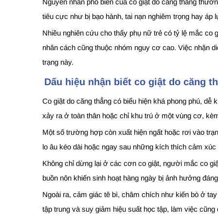
Nguyên nhân phổ biến của co giật do căng thẳng thườn
tiêu cực như bị bạo hành, tai nạn nghiêm trọng hay áp l
Nhiều nghiên cứu cho thấy phụ nữ trẻ có tỷ lệ mắc co g
nhân cách cũng thuộc nhóm nguy cơ cao. Việc nhận diện 
trạng này.
Dấu hiệu nhận biết co giật do căng t
Co giật do căng thẳng có biểu hiện khá phong phú, dễ
xảy ra ở toàn thân hoặc chỉ khu trú ở một vùng cơ, kèm
Một số trường hợp còn xuất hiện ngất hoặc rơi vào trạng
lo âu kéo dài hoặc ngay sau những kích thích cảm xúc
Không chỉ dừng lại ở các cơn co giật, người mắc co giậ
buồn nôn khiến sinh hoạt hàng ngày bị ảnh hưởng đáng k
Ngoài ra, cảm giác tê bì, châm chích như kiến bò ở tay
tập trung và suy giảm hiệu suất học tập, làm việc cũn