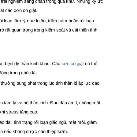
g trải nghiệm sang chấn trong quá khứ. Những ký ức
át các cơn co giật.
i loạn tâm lý như lo âu, trầm cảm hoặc rối loạn
 rất quan trọng trong kiểm soát và cải thiện tình
ác bệnh lý thần kinh khác. Các
cơn co giật
có thể
ộng trong chốc lát.
thường bùng phát trong lúc tinh thần bị áp lực cao,
ến tâm lý và hệ thần kinh. Đau đầu âm ỉ, chóng mặt,
hi stress tăng cao.
 dài, tình trạng rối loạn giấc ngủ, mệt mỏi, giảm
 hơn nếu không được can thiệp sớm.