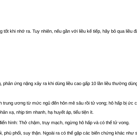
t khi nhớ ra. Tuy nhiên, nếu gần với liều kế tiếp, hãy bỏ qua liều đ
g, phản ứng nặng xảy ra khi dùng liều cao gấp 10 lần liều thường dù
inh trung ương từ mức ngủ đến hôn mê sâu rồi tử vong; hô hấp bị ức
hản xạ, nhịp tim nhanh, hạ huyết áp, tiểu tiện ít.
điển hình: Thở chậm, trụy mạch, ngừng hô hấp và có thể tử vong.
 phù phổi, suy thận. Ngoài ra có thể gặp các biến chứng khác như s