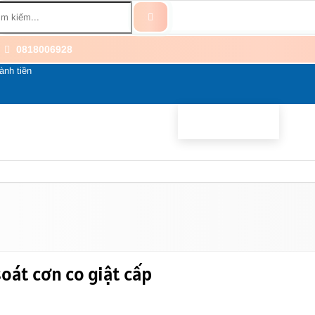
0818006928
ành tiền
BỔ SUNG
BỆNH THẦN KINH
THÀNH PHẦN
LI
oát cơn co giật cấp