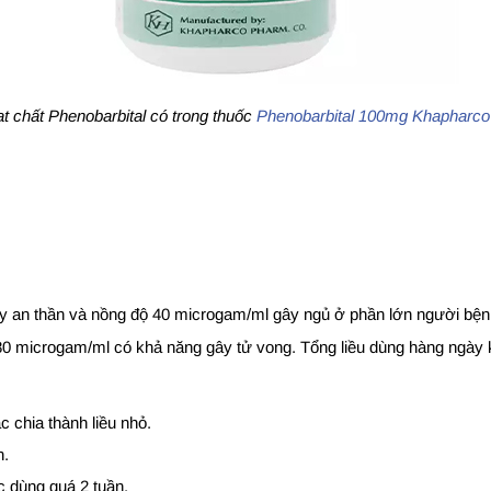
t chất Phenobarbital có trong thuốc
Phenobarbital 100mg Khapharco
y an thần và nồng độ 40 microgam/ml gây ngủ ở phần lớn người bệnh
80 microgam/ml có khả năng gây tử vong. Tổng liều dùng hàng ngày
c chia thành liều nhỏ.
n.
c dùng quá 2 tuần.